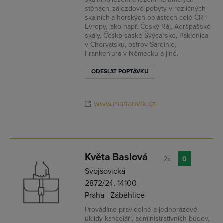
stěnách, zájezdové pobyty v rozličných
skalních a horských oblastech celé ČR i
Evropy, jako např. Český Ráj, Adršpašské
skály, Česko-saské Švýcarsko, Paklenica
v Chorvatsku, ostrov Sardinie,
Frankenjura v Německu a jiné.
ODESLAT POPTÁVKU
www.marianvlk.cz
Květa Baslová
2x
0
Svojšovická
2872/24, 14100
Praha - Záběhlice
Provádíme pravidelné a jednorázové
úklidy kanceláří, administrativních budov,