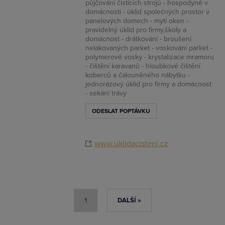
půjčování čistících strojů - hospodyně v
domácnosti - úklid společných prostor v
panelových domech - mytí oken -
pravidelný úklid pro firmy,školy a
domácnost - drátkování - broušení
nelakovaných parket - voskování parket -
polymerové vosky - krystalizace mramoru
- čištění karavanů - hloubkové čištění
koberců a čalouněného nábytku -
jednorázový úklid pro firmy a domácnost
- sekání trávy
ODESLAT POPTÁVKU
www.uklidacisteni.cz
1
DALŠÍ »