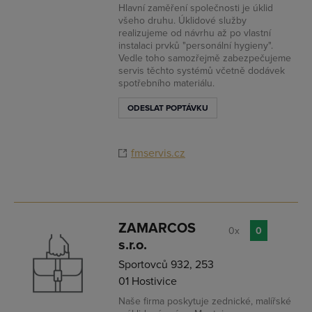
Hlavní zaměření společnosti je úklid
všeho druhu. Úklidové služby
realizujeme od návrhu až po vlastní
instalaci prvků "personální hygieny".
Vedle toho samozřejmě zabezpečujeme
servis těchto systémů včetně dodávek
spotřebního materiálu.
ODESLAT POPTÁVKU
fmservis.cz
ZAMARCOS
0x
0
s.r.o.
Sportovců 932, 253
01 Hostivice
Naše firma poskytuje zednické, malířské