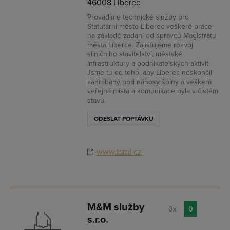
46008 Liberec
Provádíme technické služby pro
Statutární město Liberec veškeré práce
na základě zadání od správců Magistrátu
města Liberce. Zajišťujeme rozvoj
silničního stavitelství, městské
infrastruktury a podnikatelských aktivit.
Jsme tu od toho, aby Liberec neskončil
zahrabaný pod nánosy špíny a veškerá
veřejná místa a komunikace byla v čistém
stavu.
ODESLAT POPTÁVKU
www.tsml.cz
M&M služby
0x
0
s.r.o.