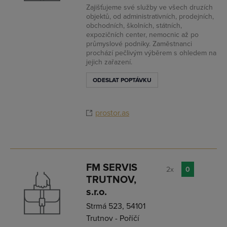
Zajišťujeme své služby ve všech druzích
objektů, od administrativních, prodejních,
obchodních, školních, státních,
expozičních center, nemocnic až po
průmyslové podniky. Zaměstnanci
prochází pečlivým výběrem s ohledem na
jejich zařazení.
ODESLAT POPTÁVKU
prostor.as
FM SERVIS
2x
0
TRUTNOV,
s.r.o.
Strmá 523, 54101
Trutnov - Poříčí