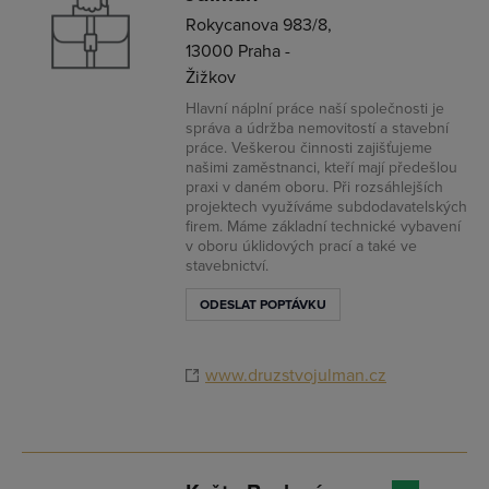
Rokycanova 983/8,
13000 Praha -
Žižkov
Hlavní náplní práce naší společnosti je
správa a údržba nemovitostí a stavební
práce. Veškerou činnosti zajišťujeme
našimi zaměstnanci, kteří mají předešlou
praxi v daném oboru. Při rozsáhlejších
projektech využíváme subdodavatelských
firem. Máme základní technické vybavení
v oboru úklidových prací a také ve
stavebnictví.
ODESLAT POPTÁVKU
www.druzstvojulman.cz