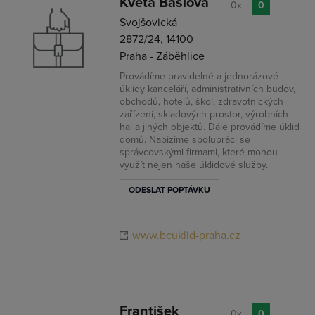
Květa Baslová
0x
0
Svojšovická
2872/24, 14100
Praha - Záběhlice
Provádíme pravidelné a jednorázové
úklidy kanceláří, administrativních budov,
obchodů, hotelů, škol, zdravotnických
zařízení, skladových prostor, výrobních
hal a jiných objektů. Dále provádíme úklid
domů. Nabízíme spolupráci se
správcovskými firmami, které mohou
využít nejen naše úklidové služby.
ODESLAT POPTÁVKU
www.bcuklid-praha.cz
František
0x
0