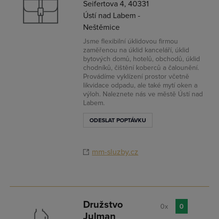
Seifertova 4, 40331
Ústí nad Labem -
Neštěmice
Jsme flexibilní úklidovou firmou
zaměřenou na úklid kanceláří, úklid
bytových domů, hotelů, obchodů, úklid
chodníků, čištění koberců a čalounění.
Provádíme vyklízení prostor včetně
likvidace odpadu, ale také mytí oken a
výloh. Naleznete nás ve městě Ústí nad
Labem.
ODESLAT POPTÁVKU
mm-sluzby.cz
Družstvo
0x
0
Julman