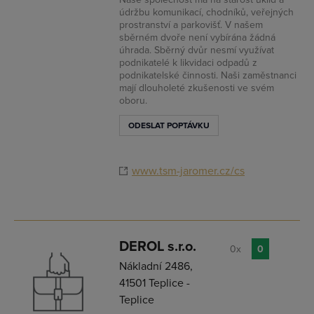
údržbu komunikací, chodníků, veřejných
prostranství a parkovišť. V našem
sběrném dvoře není vybírána žádná
úhrada. Sběrný dvůr nesmí využívat
podnikatelé k likvidaci odpadů z
podnikatelské činnosti. Naši zaměstnanci
mají dlouholeté zkušenosti ve svém
oboru.
ODESLAT POPTÁVKU
www.tsm-jaromer.cz/cs
DEROL s.r.o.
0x
0
Nákladní 2486,
41501 Teplice -
Teplice