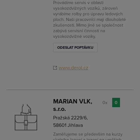
Provádíme servis v oblasti
vysokozdvižných vozíků, zároveň
vyrábíme rolby pro úpravu ledových
ploch. Naši pracovníci mají dlouholeté
zkušenosti. Mimo jiné se společnost
zabývá servisní činností na
vysokozdvižné vozíky.
ODESLAT POPTÁVKU
www.derol.cz
MARIAN VLK,
0x
0
s.r.o.
Pražská 2229/6,
58601 Jihlava
Zaměřujeme se především na kurzy
skalního lezení a lezení na umělých