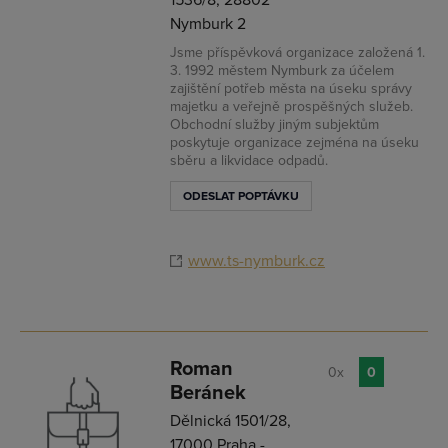
1536/8, 28802
Nymburk 2
Jsme příspěvková organizace založená 1.
3. 1992 městem Nymburk za účelem
zajištění potřeb města na úseku správy
majetku a veřejně prospěšných služeb.
Obchodní služby jiným subjektům
poskytuje organizace zejména na úseku
sběru a likvidace odpadů.
ODESLAT POPTÁVKU
www.ts-nymburk.cz
Roman
0x
0
Beránek
Dělnická 1501/28,
17000 Praha -