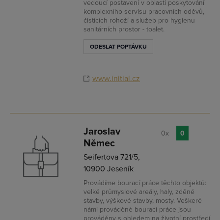
vedoucí postavení v oblasti poskytování
komplexního servisu pracovních oděvů,
čistících rohoží a služeb pro hygienu
sanitárních prostor - toalet.
ODESLAT POPTÁVKU
www.initial.cz
Jaroslav
0x
0
Němec
Seifertova 721/5,
10900 Jeseník
Provádíme bourací práce těchto objektů:
velké průmyslové areály, haly, zděné
stavby, výškové stavby, mosty. Veškeré
námi prováděné bourací práce jsou
prováděny s ohledem na životní prostředí