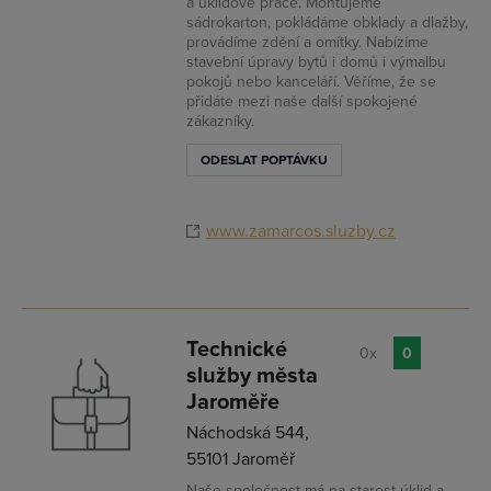
a úklidové práce. Montujeme
sádrokarton, pokládáme obklady a dlažby,
provádíme zdění a omítky. Nabízíme
stavební úpravy bytů i domů i výmalbu
pokojů nebo kanceláří. Věříme, že se
přidáte mezi naše další spokojené
zákazníky.
ODESLAT POPTÁVKU
www.zamarcos.sluzby.cz
Technické
0x
0
služby města
Jaroměře
Náchodská 544,
55101 Jaroměř
Naše společnost má na starost úklid a