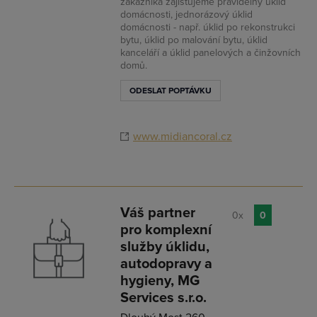
zákazníka zajišťujeme pravidelný úklid
domácnosti, jednorázový úklid
domácnosti - např. úklid po rekonstrukci
bytu, úklid po malování bytu, úklid
kanceláří a úklid panelových a činžovních
domů.
ODESLAT POPTÁVKU
www.midiancoral.cz
Váš partner
0x
0
pro komplexní
služby úklidu,
autodopravy a
hygieny, MG
Services s.r.o.