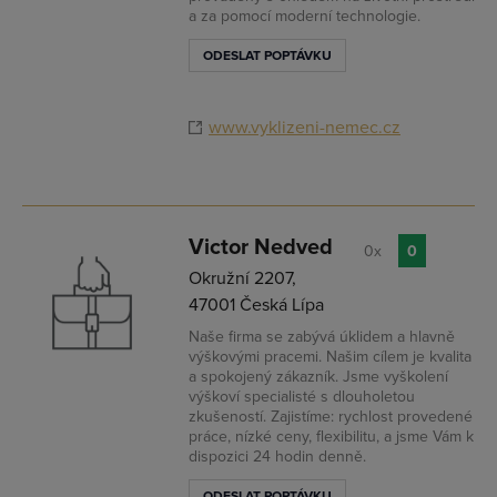
a za pomocí moderní technologie.
ODESLAT POPTÁVKU
www.vyklizeni-nemec.cz
Victor Nedved
0x
0
Okružní 2207,
47001 Česká Lípa
Naše firma se zabývá úklidem a hlavně
výškovými pracemi. Našim cílem je kvalita
a spokojený zákazník. Jsme vyškolení
výškoví specialisté s dlouholetou
zkušeností. Zajistíme: rychlost provedené
práce, nízké ceny, flexibilitu, a jsme Vám k
dispozici 24 hodin denně.
ODESLAT POPTÁVKU