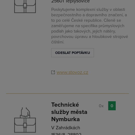
25601 Teplýšovice
Poskytujeme komplexní služby v oblasti
bezpečnostního a dopravního značení, a
to po celé České republice. Cíleně se
zaměřujeme na specifika průmyslových
podlah jako takových, jejich nátěry,
povrchovou úpravu a hloubkové strojové
čištění.
ODESLAT POPTÁVKU
www.stovoz.cz
Technické
0x
0
služby města
Nymburka
V Zahrádkách