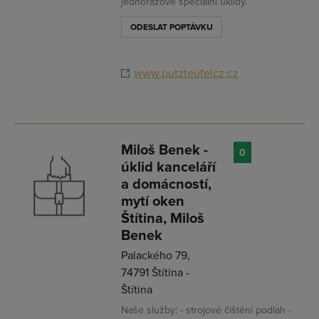
jednorázové speciální úklidy.
ODESLAT POPTÁVKU
www.putzteufelcz.cz
Miloš Benek -
0
úklid kanceláří
a domácností,
mytí oken
Štítina, Miloš
Benek
Palackého 79,
74791 Štítina -
Štítina
Naše služby: - strojové čištění podlah -