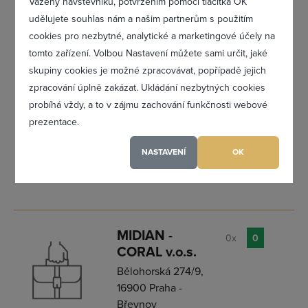
Vážený návštěvníku, potvrzením pomocí tlačítka OK
Naše firma se již od roku 2007 zabývá
praním, mandlováním, ručním žehlením
udělujete souhlas nám a našim partnerům s použitím
veškerého prádla, čištěním koberců a
cookies pro nezbytné, analytické a marketingové účely na
jiných textilií, úklidovými pracemi ve
tomto zařízení. Volbou Nastavení můžete sami určit, jaké
všech druzích interiérů a sběrem oděvů
Zapomněl(a) jsem heslo
k chemickému čištění. Svozy a rozvozy
skupiny cookies je možné zpracovávat, popřípadě jejich
prádla zajišťujeme vlastní dopravou v
zpracování úplně zakázat. Ukládání nezbytných cookies
dohodnutých, pravidelných svozech.
probíhá vždy, a to v zájmu zachování funkčnosti webové
ODESLAT POPTÁVKU
prezentace.
Registrovat se
NASTAVENÍ
OK
www.pradelnamesice.cz
Maximální zviditelnění ve výpisu firem
Profesionální přístup k Vám i Vaší firmě
MIDIAN -
Vždy aktuální prezentace Vaší firmy
0x
0
CORAL v.o.s.
Bělohorská 274/9,
16900 Praha -
PŘIDAT FIRMU
Břevnov