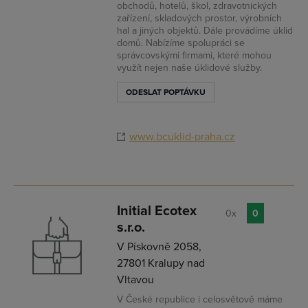
obchodů, hotelů, škol, zdravotnických
zařízení, skladových prostor, výrobních
hal a jiných objektů. Dále provádíme úklid
domů. Nabízíme spolupráci se
správcovskými firmami, které mohou
využít nejen naše úklidové služby.
ODESLAT POPTÁVKU
www.bcuklid-praha.cz
Initial Ecotex
0x
0
s.r.o.
V Pískovně 2058,
27801 Kralupy nad
Vltavou
V České republice i celosvětově máme