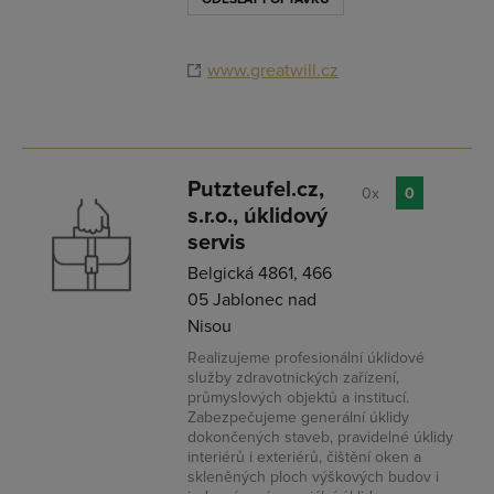
www.greatwill.cz
Putzteufel.cz,
0x
0
s.r.o., úklidový
servis
Belgická 4861, 466
05 Jablonec nad
Nisou
Realizujeme profesionální úklidové
služby zdravotnických zařízení,
průmyslových objektů a institucí.
Zabezpečujeme generální úklidy
dokončených staveb, pravidelné úklidy
interiérů i exteriérů, čištění oken a
skleněných ploch výškových budov i