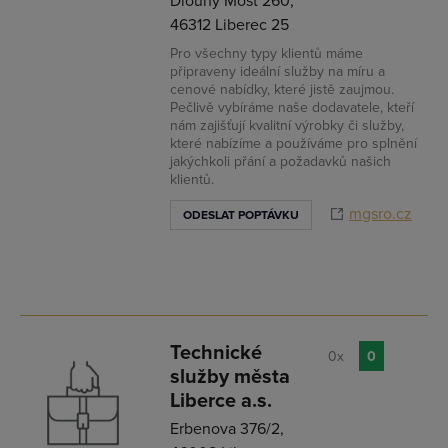
Dlouhý Most 260,
46312 Liberec 25
Pro všechny typy klientů máme
připraveny ideální služby na míru a
cenové nabídky, které jistě zaujmou.
Pečlivě vybíráme naše dodavatele, kteří
nám zajišťují kvalitní výrobky či služby,
které nabízíme a používáme pro splnění
jakýchkoli přání a požadavků našich
klientů.
mgsro.cz
ODESLAT POPTÁVKU
Technické
0x
0
služby města
Liberce a.s.
Erbenova 376/2,