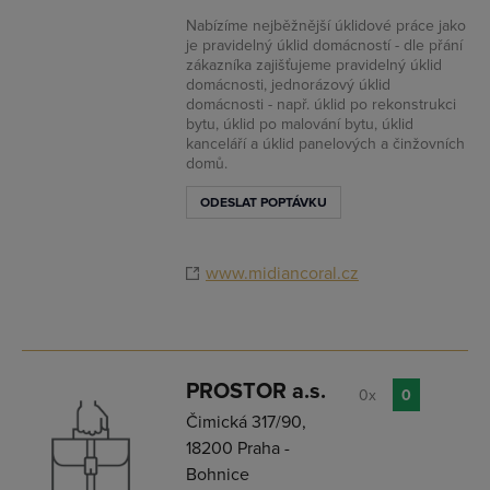
Nabízíme nejběžnější úklidové práce jako
je pravidelný úklid domácností - dle přání
zákazníka zajišťujeme pravidelný úklid
domácnosti, jednorázový úklid
domácnosti - např. úklid po rekonstrukci
bytu, úklid po malování bytu, úklid
kanceláří a úklid panelových a činžovních
domů.
ODESLAT POPTÁVKU
www.midiancoral.cz
PROSTOR a.s.
0x
0
Čimická 317/90,
18200 Praha -
Bohnice