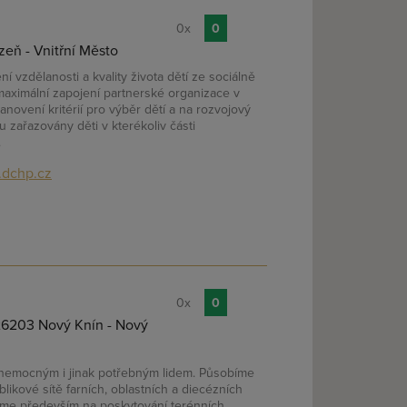
0x
0
zeň - Vnitřní Město
 vzdělanosti a kvality života dětí ze sociálně
maximální zapojení partnerské organizace v
anovení kritérií pro výběr dětí a na rozvojový
u zařazovány děti v kterékoliv části
.
dchp.cz
0x
0
 26203 Nový Knín - Nový
nemocným i jinak potřebným lidem. Působíme
likové sítě farních, oblastních a diecézních
jeme především na poskytování terénních