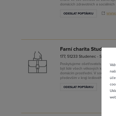
domácích zdravotních a sociálních 
www.
ODESLAT POPTÁVKU
Přih
Farní charita Studenec
177, 51233 Studenec - Studene
Poskytujeme ošetřovatelskou službu 
Váž
být lidé všech věkových kategorií, k
naš
domácím prostřední. V současné do
především v kraji královéhradecké
úče
coo
stude
ODESLAT POPTÁVKU
Ukl
web