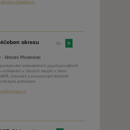
dovice.charita.cz
léčeben okresu
0x
0
 - Střední Předměstí
 poskytování ambulantních psychosociálních
 vzdělávání u cílových skupin v rámci
RIAPS, zřizování a provozování léčebně
cifickými potřebami.
soltrutnov.cz