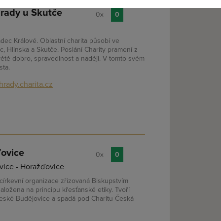
Hrady u Skutče
0x
0
(a) jsem heslo
dec Králové. Oblastní charita působí ve
c, Hlinska a Skutče. Poslání Charity pramení z
světě dobro, spravedlnost a naději. V tomto svém
sta.
rady.charita.cz
ďovice
0x
0
vice - Horažďovice
 církevní organizace zřizovaná Biskupstvím
ložena na principu křesťanské etiky. Tvoří
České Budějovice a spadá pod Charitu Česká