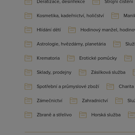
Deratizace, desinfekce
Strojní čistění
Kosmetika, kadeřnictví, holičství
Manik
Hlídání dětí
Hodinový manžel, hodino
Astrologie, hvězdárny, planetária
Služ
Krematoria
Erotické pomůcky
Sklady, prodejny
Zásilková služba
Spotřební a průmyslové zboží
Charita
Zámečnictví
Zahradnictví
Slu
Zbraně a střelivo
Horská služba