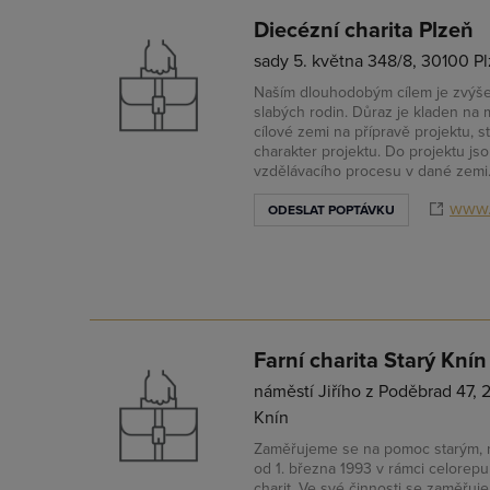
Diecézní charita Plzeň
sady 5. května 348/8, 30100 Pl
Naším dlouhodobým cílem je zvýšení
slabých rodin. Důraz je kladen na 
cílové zemi na přípravě projektu, st
charakter projektu. Do projektu jso
vzdělávacího procesu v dané zemi
www.
ODESLAT POPTÁVKU
Farní charita Starý Knín
náměstí Jiřího z Poděbrad 47,
Knín
Zaměřujeme se na pomoc starým, 
od 1. března 1993 v rámci celorepub
charit. Ve své činnosti se zaměřu