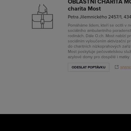
OBLASTNÍ CHARITA MOS
charita Most
Petra Jilemnického 2457/1, 43
Pomáháme lidem, kteří se ocitli v n
sociálního ambulantního poradenst
rodinách. Dále O.ch. Most nabízí p
sociálním vyloučením aktivizační 
do charitních nízkoprahových zaří
Most poskytuje pečovatelskou služb
azylové domy pro dospělé i matky 
www.
ODESLAT POPTÁVKU