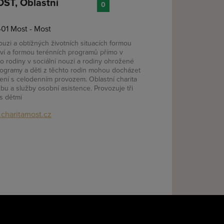
T, Oblastní
0
401 Most - Most
ouzi a obtížných životních situacích formou
ví a formou terénních programů přímo v
ro rodiny v sociální nouzi a rodiny ohrožené
programy a děti z těchto rodin mohou docházet
zení s celodenním provozem. Oblastní charita
u a služby osobní asistence. Provozuje tři
s dětmi
charitamost.cz