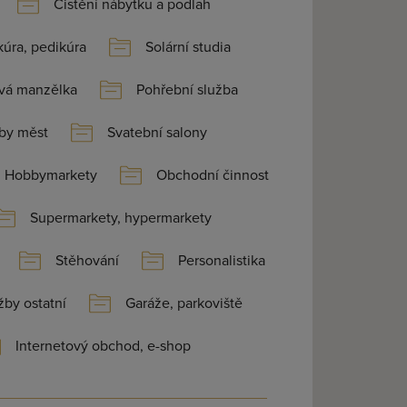
Čistění nábytku a podlah
úra, pedikúra
Solární studia
vá manzělka
Pohřební služba
by měst
Svatební salony
Hobbymarkety
Obchodní činnost
Supermarkety, hypermarkety
Stěhování
Personalistika
žby ostatní
Garáže, parkoviště
Internetový obchod, e-shop