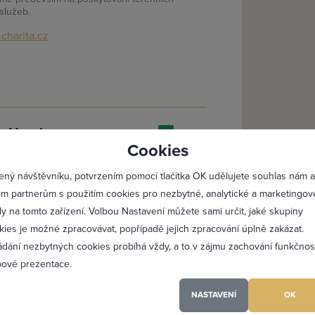
služeb.
charita.cz
lásit se
Registro
 u Horek
0x
1
Cookies
c
Maximální zviditelnění 
pro ty kteří ji potřebují. Našimi klienty mohou
ený návštěvníku, potvrzením pomocí tlačítka OK udělujete souhlas nám a
Profesionální přístup k 
teří potřebují zajistit ošetření ve svém
im partnerům s použitím cookies pro nezbytné, analytické a marketingov
bě se nejčastěji jedná o seniory. Působíme
Vždy aktuální prezentac
m a libereckém.
ly na tomto zařízení. Volbou Nastavení můžete sami určit, jaké skupiny
kies je možné zpracovávat, popřípadě jejich zpracování úplně zakázat.
nec.charita.cz
ádání nezbytných cookies probíhá vždy, a to v zájmu zachování funkčnos
PŘIDAT 
ové prezentace.
NASTAVENÍ
OK