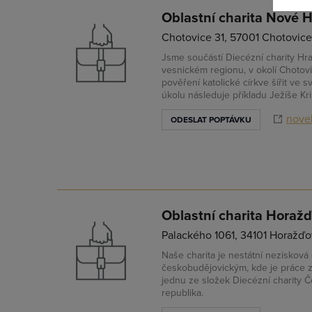
Oblastní charita Nové 
Zapomněl
Chotovice 31, 57001 Chotovice
Jsme součástí Diecézní charity Hra
vesnickém regionu, v okolí Chotovi
pověření katolické církve šířit ve 
úkolu následuje příkladu Ježíše Kri
noveh
ODESLAT POPTÁVKU
Oblastní charita Horaž
Palackého 1061, 34101 Horažďo
Naše charita je nestátní nezisková
českobudějovickým, kde je práce za
jednu ze složek Diecézní charity 
republika.