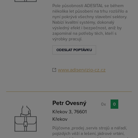
Pole působnosti ADESITAL se během
několika let působení na trhu rozšířilo a
nyní pokrývá všechny stavební sektory.
Nabízí kvalitní systémy, dokonalý
výsledný efekt i bezpečnost, aniž by
zapomínal na potřeby těch, kteří s
výrobky pracují.
ODESLAT POPTÁVKU
www.adiservizio-cz.cz
Petr Ovesný
0x
0
Křekov 3, 76601
Křekov
Půjčovna ,prodej ,servis strojů a nářadí,
pojizdých věží a lešení, jádrové vrtání,