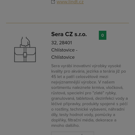
www.lindt.cz
Sera CZ s.r.o.
0
32, 28401
Chlístovice -
Chlístovice
Sera vyrábí inovativní výrobky vysoké
kvality pro akvária, jezírka a terária již po
45 let a patří celosvětově mezi
nejvýznamnější výrobce. V našem
sortimentu naleznete krmiva, vločková,
růstová, specielní pro "zlaté" rybky,
granulovaná, tabletová, dezinfekci vody a
léčivé přípravky, produkty spojené s péčí
o rostliny, technické vybavení, náhradní
díly, testy hodnot vody, pomůcky a
doplňky, filtrační média, dekorace a
mnoho dalšího.