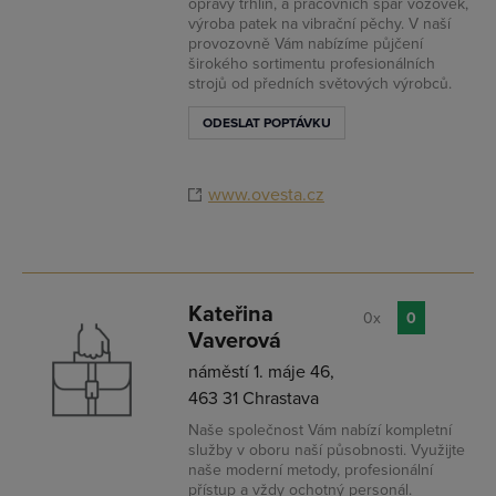
opravy trhlin, a pracovních spár vozovek,
výroba patek na vibrační pěchy. V naší
provozovně Vám nabízíme půjčení
širokého sortimentu profesionálních
strojů od předních světových výrobců.
ODESLAT POPTÁVKU
www.ovesta.cz
Kateřina
0x
0
Vaverová
náměstí 1. máje 46,
463 31 Chrastava
Naše společnost Vám nabízí kompletní
služby v oboru naší působnosti. Využijte
naše moderní metody, profesionální
přístup a vždy ochotný personál.