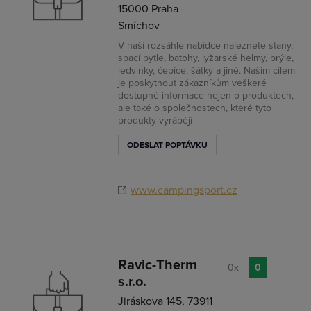
15000 Praha -
Smíchov
V naší rozsáhle nabídce naleznete stany,
spací pytle, batohy, lyžarské helmy, brýle,
ledvinky, čepice, šátky a jiné. Našim cílem
je poskytnout zákazníkům veškeré
dostupné informace nejen o produktech,
ale také o společnostech, které tyto
produkty vyrábějí
ODESLAT POPTÁVKU
www.campingsport.cz
Ravic-Therm
0x
0
s.r.o.
Jiráskova 145, 73911