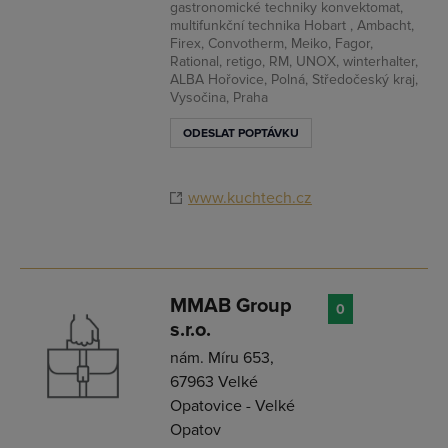
gastronomické techniky konvektomat,
multifunkční technika Hobart , Ambacht,
Firex, Convotherm, Meiko, Fagor,
Rational, retigo, RM, UNOX, winterhalter,
ALBA Hořovice, Polná, Středočeský kraj,
Vysočina, Praha
ODESLAT POPTÁVKU
www.kuchtech.cz
MMAB Group
0
s.r.o.
nám. Míru 653,
67963 Velké
Opatovice - Velké
Opatov