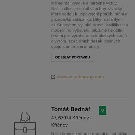
Máme rádi vysoké a náročné výzvy.
Našim cílem je splnit všechny závazky,
které vedou k uspokojení potřeb, přání a
požadavků zákazníků. Díky rozsáhlým
zkušenostem, vysoké úrovni kvalifikace a
moderního vybavení nabízíme flexibilní
řešení pro výrobu desek plošných spojů
a výrobu speciálních desek plošných
spojů s anténami a radary.
ODESLAT POPTÁVKU
www.mmabgroup.com
Tomáš Bednář
0
47, 67974 Křtěnov -
Křtěnov
Naše firma se věnuje prodeji a montážím