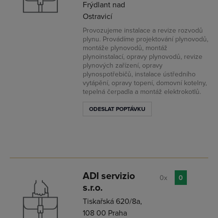
Frýdlant nad
Ostravicí
Provozujeme instalace a revize rozvodů
plynu. Provádíme projektování plynovodů,
montáže plynovodů, montáž
plynoinstalací, opravy plynovodů, revize
plynových zařízení, opravy
plynospotřebičů, instalace ústředního
vytápění, opravy topení, domovní kotelny,
tepelná čerpadla a montáž elektrokotlů.
ODESLAT POPTÁVKU
ADI servizio
0x
0
s.r.o.
Tiskařská 620/8a,
108 00 Praha