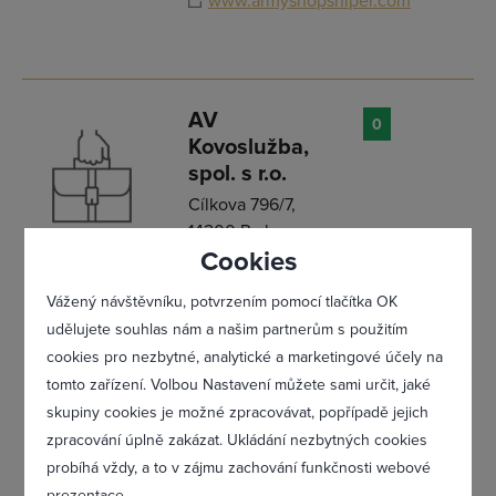
www.armyshopsniper.com
Přihlásit se
AV
0
Kovoslužba,
spol. s r.o.
Cílkova 796/7,
14200 Praha -
Cookies
Kamýk
Zajistíme opravy, montáže i prodej
Vážený návštěvníku, potvrzením pomocí tlačítka OK
elektroniky, nebo domácích spotřebičů
udělujete souhlas nám a našim partnerům s použitím
různých značek. Jsme středně velká
servisní organizace, vzniklá po privatizaci
cookies pro nezbytné, analytické a marketingové účely na
jako pokračovatel Kovoslužby a.s. Řešíme
tomto zařízení. Volbou Nastavení můžete sami určit, jaké
i problémové „neopravitelné“ závady
Zapomněl(a) jsem heslo
posílané z malých i velkých servisů celé
skupiny cookies je možné zpracovávat, popřípadě jejich
Prahy i okolí. Máme nejlepší odborníky v
zpracování úplně zakázat. Ukládání nezbytných cookies
oboru oprav domácí elektroniky a jako
probíhá vždy, a to v zájmu zachování funkčnosti webové
pokračovatel Kovoslužby máme kvalitní
profesioná
prezentace.