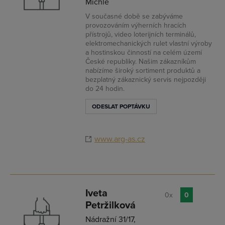
Michle
V současné době se zabýváme
provozováním výherních hracích
přístrojů, video loterijních terminálů,
elektromechanických rulet vlastní výroby
a hostinskou činností na celém území
České republiky. Našim zákazníkům
nabízíme široký sortiment produktů a
bezplatný zákaznický servis nejpozději
do 24 hodin.
ODESLAT POPTÁVKU
www.arg-as.cz
Iveta
0x
0
Petržilková
Nádražní 31/17,