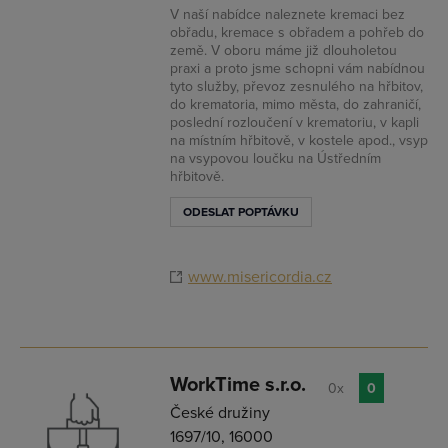
V naší nabídce naleznete kremaci bez
obřadu, kremace s obřadem a pohřeb do
země. V oboru máme již dlouholetou
praxi a proto jsme schopni vám nabídnou
tyto služby, převoz zesnulého na hřbitov,
do krematoria, mimo města, do zahraničí,
poslední rozloučení v krematoriu, v kapli
na místním hřbitově, v kostele apod., vsyp
na vsypovou loučku na Ústředním
hřbitově.
ODESLAT POPTÁVKU
www.misericordia.cz
WorkTime s.r.o.
0x
0
České družiny
1697/10, 16000