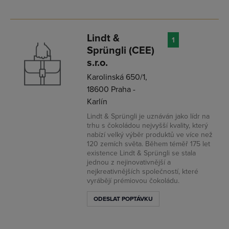
Lindt &
1
Sprüngli (CEE)
s.r.o.
Karolinská 650/1,
18600 Praha -
Karlín
Lindt & Sprüngli je uznáván jako lídr na
trhu s čokoládou nejvyšší kvality, který
nabízí velký výběr produktů ve více než
120 zemích světa. Během téměř 175 let
existence Lindt & Sprüngli se stala
jednou z nejinovativnější a
nejkreativnějších společností, které
vyrábějí prémiovou čokoládu.
ODESLAT POPTÁVKU