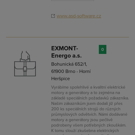
www.asd-software.cz
EXMONT-
0
Energo a.s.
Bohunická 652/1,
61900 Brno - Horní
Heršpice
Vyrábíme spolehlivé a kvalitní elektrické
motory a generátory a to zejména na
základě speciálních požadavků zákazníka.
Našim zákazníkům jsem dodali již přes
200 ks speciálních strojů do různých
průmyslových odvětvích. Námi dodávané
motory a generátory jsou pečlivě
podrobeny všem potřebných zkouškám.
K tomu slouží zkušebna elektrických