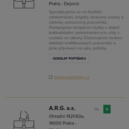
Praha - Dejvice
Specializujeme se na flexibilní
zaměstnávání, brigády, zkrácené úvazky a
záskoky outsourcing pracovníků.
Poskytujeme komplexní služby v oblasti
krátkodobého zaměstnávání a to vždy v
souladu se zákony. Disponujeme širokou
databází kvalifikovaných pracovníků a
jsme připraveni na vaše potřeby.
ODESLAT POPTÁVKU
www.worktime.cz
A.R.G. a.s.
0x
0
Ohradní 1421/63a,
14000 Praha -