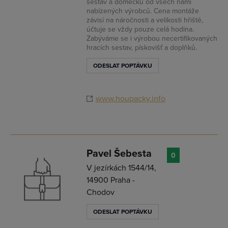
sestav a domečků od všech námi
nabízených výrobců. Cena montáže
závisí na náročnosti a velikosti hřiště,
účtuje se vždy pouze celá hodina.
Zabýváme se i výrobou necertifikovaných
hracích sestav, pískovišť a doplňků.
ODESLAT POPTÁVKU
www.houpacky.info
Pavel Šebesta
0
V jezírkách 1544/14,
14900 Praha -
Chodov
ODESLAT POPTÁVKU