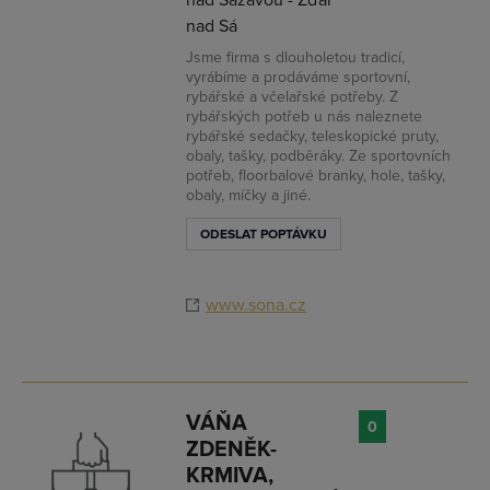
nad Sázavou - Žďár
nad Sá
Jsme firma s dlouholetou tradicí,
vyrábíme a prodáváme sportovní,
rybářské a včelařské potřeby. Z
rybářských potřeb u nás naleznete
rybářské sedačky, teleskopické pruty,
obaly, tašky, podběráky. Ze sportovních
potřeb, floorbalové branky, hole, tašky,
obaly, míčky a jiné.
ODESLAT POPTÁVKU
www.sona.cz
VÁŇA
0
ZDENĚK-
KRMIVA,