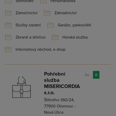
Stěhování
Personalistika
Zámečnictví
Zahradnictví
Služby ostatní
Garáže, parkoviště
Zbraně a střelivo
Horská služba
Internetový obchod, e-shop
Pohřební
0x
0
služba
MISERICORDIA
s.r.o.
Štítného 360/24,
77900 Olomouc -
Nová Ulice