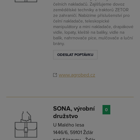
čelních nakladačů. Zajišťujeme dovoz
zemědělské techniky a traktorů ZETOR
ze zahraničí. Nabízíme příslušenství pro
čelní nakladače, teleskopické
manipulátory a mini nakladače, drapákové
vidle, lopaty, kleště na balíky, vidle na
balík, nahrnovače píce, mulčovače a luční
brány.
ODESLAT POPTÁVKU
www.agrobed.cz
SONA, výrobní
0
družstvo
U Malého lesa
1446/6, 59101 Žďár