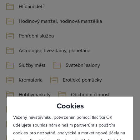
Hlídání dětí
Hodinový manžel, hodinová manzělka
Pohřební služba
Přihlásit se
Astrologie, hvězdárny, planetária
Služby měst
Svatební salony
Krematoria
Erotické pomůcky
Hobbymarkety
Obchodní činnost
Cookies
Sklady, prodejny
Zásilková služba
Vážený návštěvníku, potvrzením pomocí tlačítka OK
Supermarkety, hypermarkety
udělujete souhlas nám a našim partnerům s použitím
cookies pro nezbytné, analytické a marketingové účely na
Spotřební a průmyslové zboží
Charita