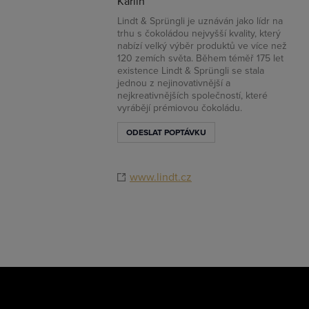
Karlín
Lindt & Sprüngli je uznáván jako lídr na
trhu s čokoládou nejvyšší kvality, který
nabízí velký výběr produktů ve více než
120 zemích světa. Během téměř 175 let
existence Lindt & Sprüngli se stala
jednou z nejinovativnější a
nejkreativnějších společností, které
vyrábějí prémiovou čokoládu.
ODESLAT POPTÁVKU
www.lindt.cz