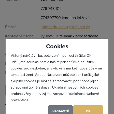
776 743 311
774307790 karolina križová
Email:
julmandruzstvo@seznam.cz
Kontaktní osoba:
Lyubov Hutsulyak - předsedkyně
Cookies
družstva
Otevírací doba:
Dle telefonické domluvy.
Vážený návštěvníku, potvrzením pomocí tlačítka OK
udělujete souhlas nám a našim partnerům s použitím
IČ:
27454401
cookies pro nezbytné, analytické a marketingové účely na
DIČ:
CZ27454401
tomto zařízení. Volbou Nastavení můžete sami určit, jaké
Zapomněl(a) jsem heslo
skupiny cookies je možné zpracovávat, popřípadě jejich
zpracování úplně zakázat. Ukládání nezbytných cookies
ODESLAT POPTÁVKU
probíhá vždy, a to v zájmu zachování funkčnosti webové
prezentace.
Registrovat se
Výrobky a služby
NASTAVENÍ
OK