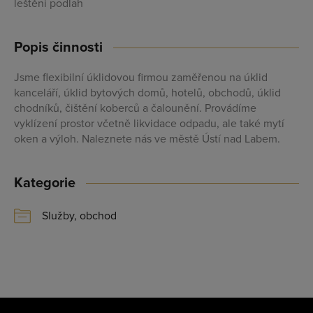
leštění podlah
Profesionální přístup k Vám i Vaší firmě
Popis činnosti
Vždy aktuální prezentace Vaší firmy
Jsme flexibilní úklidovou firmou zaměřenou na úklid
kanceláří, úklid bytových domů, hotelů, obchodů, úklid
PŘIDAT FIRMU
chodníků, čištění koberců a čalounění. Provádíme
vyklízení prostor včetně likvidace odpadu, ale také mytí
oken a výloh. Naleznete nás ve městě Ústí nad Labem.
Kategorie
Služby, obchod