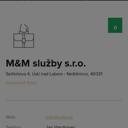
0
M&M služby s.r.o.
Seifertova 4, Ústí nad Labem - Neštěmice, 40331
Doporučit firmu
Přihlásit se
Web:
mm-sluzby.cz
Telefon:
Jan Vandrovec