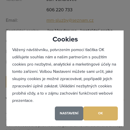
606 220 733
Email:
mm-sluzby@seznam.cz
Kontaktní osoba:
Jan Vandrovec - kontaktní osoba
Cookies
Otevírací doba:
Dle domluvy
Vážený návštěvníku, potvrzením pomocí tlačítka OK
IČ:
01792831
udělujete souhlas nám a našim partnerům s použitím
DIČ:
CZ01792831
cookies pro nezbytné, analytické a marketingové účely na
tomto zařízení. Volbou Nastavení můžete sami určit, jaké
Zapomněl(a) jsem heslo
skupiny cookies je možné zpracovávat, popřípadě jejich
ODESLAT POPTÁVKU
zpracování úplně zakázat. Ukládání nezbytných cookies
probíhá vždy, a to v zájmu zachování funkčnosti webové
Výrobky a služby
prezentace.
Registrovat se
Jednorázové, vyklízecí práce po pozůstalých (sklepy), po
NASTAVENÍ
OK
zednících a malířích, mytí oken, běžné, úklidové práce v
domácnostech, pravidelné, generální, kancelářích, úklidy,
Maximální zviditelnění ve výpisu firem