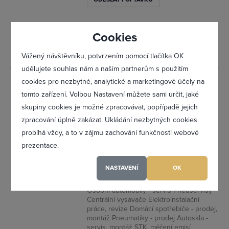
www.tufol.cz
Cookies
Vážený návštěvníku, potvrzením pomocí tlačítka OK
udělujete souhlas nám a našim partnerům s použitím
cookies pro nezbytné, analytické a marketingové účely na
AUTOSERVIS
0
tomto zařízení. Volbou Nastavení můžete sami určit, jaké
A
Zapomněl(a) jsem heslo
skupiny cookies je možné zpracovávat, popřípadě jejich
PNEUSERVIS
zpracování úplně zakázat. Ukládání nezbytných cookies
ADAM,
probíhá vždy, a to v zájmu zachování funkčnosti webové
Lubomír Adam
prezentace.
Smrčková 391/11,
Registrovat se
63700 Brno -
NASTAVENÍ
OK
Jundrov
Osobní automobily - servis Pneuservisy
Maximální zviditelnění ve výpisu firem
Centrální vysavače Elektroinstalační
práce, revize Domácí spotřebiče - prodej,
Profesionální přístup k Vám i Vaší firmě
montáž Pneumatiky - prodej Autoskla -
servis, montáž STK, měření emisí