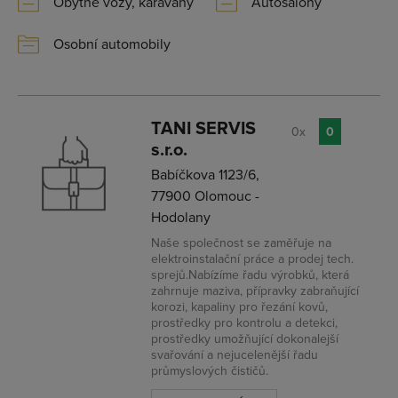
Obytné vozy, karavany
Autosalony
Osobní automobily
TANI SERVIS
0x
0
s.r.o.
Babíčkova 1123/6,
77900 Olomouc -
Hodolany
Naše společnost se zaměřuje na
elektroinstalační práce a prodej tech.
sprejů.Nabízíme řadu výrobků, která
zahrnuje maziva, přípravky zabraňující
korozi, kapaliny pro řezání kovů,
prostředky pro kontrolu a detekci,
prostředky umožňující dokonalejší
svařování a nejucelenější řadu
průmyslových čističů.