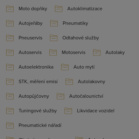
Moto dopňky
Autoklimatizace
Autojeřáby
Pneumatiky
Pneuservis
Odtahové služby
Autoservis
Motoservis
Autolaky
Autoelektronika
Auto mytí
STK, měření emisí
Autolakovny
Autopůjčovny
Autočalounictví
Tuningové služby
Likvidace vozidel
Pneumatické nářadí