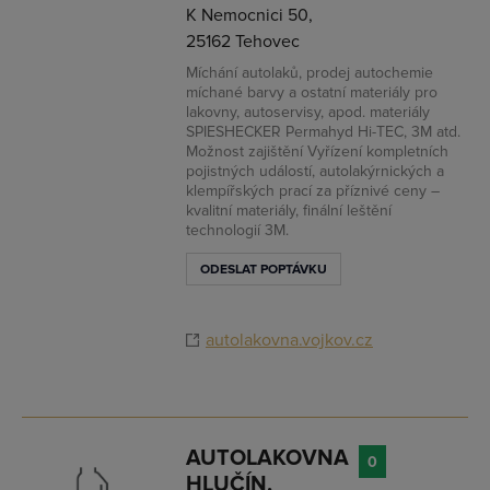
K Nemocnici 50,
25162 Tehovec
Míchání autolaků, prodej autochemie
míchané barvy a ostatní materiály pro
lakovny, autoservisy, apod. materiály
SPIESHECKER Permahyd Hi-TEC, 3M atd.
Možnost zajištění Vyřízení kompletních
pojistných událostí, autolakýrnických a
klempířských prací za příznivé ceny –
kvalitní materiály, finální leštění
technologií 3M.
ODESLAT POPTÁVKU
autolakovna.vojkov.cz
AUTOLAKOVNA
0
HLUČÍN,