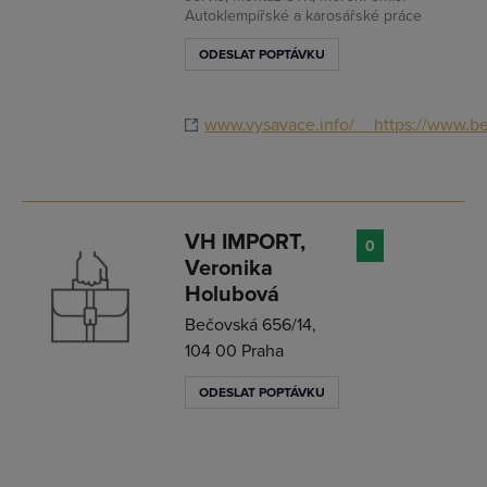
Vždy aktuální prezentace Vaší firmy
Autoklempířské a karosářské práce
ODESLAT POPTÁVKU
PŘIDAT FIRMU
www.vysavace.info/__https://www.b
VH IMPORT,
0
Veronika
Holubová
Bečovská 656/14,
104 00 Praha
ODESLAT POPTÁVKU