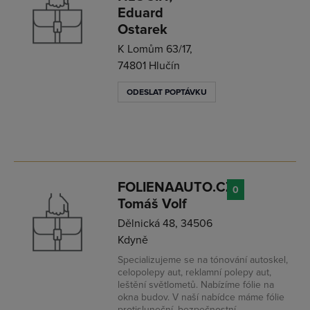
Eduard
Ostarek
K Lomům 63/17,
74801 Hlučín
ODESLAT POPTÁVKU
FOLIENAAUTO.CZ,
0
Tomáš Volf
Dělnická 48, 34506
Kdyně
Specializujeme se na tónování autoskel,
celopolepy aut, reklamní polepy aut,
leštění světlometů. Nabízíme fólie na
okna budov. V naší nabídce máme fólie
protisluneční, bezpečnostní,