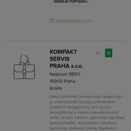
ODESLAT POPTÁVKU
www.taniservis.cz
KOMPAKT
0x
0
SERVIS
PRAHA s.r.o.
Naskové 1189/1,
15000 Praha -
Košíře
Hlavní předmět činnosti naší společnosti
je velkobchodní prodej sortimentem
kvalitních komponentů pro opravu
autoelektriky a stavbu rozvaděčových
skříní. V naší nabídce naleznete například
autokosmetiku, autoelektro, kabelové
koncovky, stahovací pásky SapiSelco,