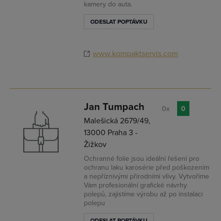
kamery do auta.
ODESLAT POPTÁVKU
www.kompaktservis.com
Jan Tumpach
0x
0
Malešická 2679/49,
13000 Praha 3 -
Žižkov
Přihlásit se
Ochranné folie jsou ideální řešení pro
ochranu laku karosérie před poškozením
a nepříznivými přírodními vlivy. Vytvoříme
Vám profesionální grafické návrhy
polepů, zajistíme výrobu až po instalaci
polepu
ODESLAT POPTÁVKU