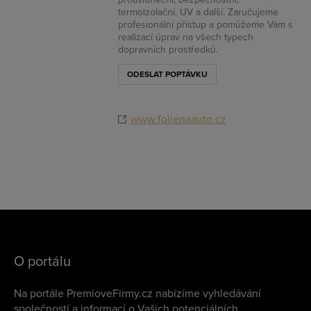
termoizolační, UV a další. Zaručujeme
profesionální přístup a pomůžeme Vám s
realizací úprav na všech typech
dopravních prostředků.
ODESLAT POPTÁVKU
www.folienaauto.cz
O portálu
Na portále PremioveFirmy.cz nabízíme vyhledávání
společností a informací o Vašich potenciálních