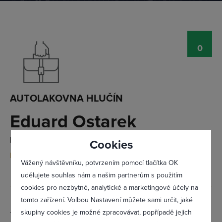
Přihlásit se
0
AUTOLAKOVNA HLUČÍN
Eduard Ostarek
K Lomům 63/17, Hlučín, 74801
Cookies
Doporučit firmu
Vážený návštěvníku, potvrzením pomocí tlačítka OK
udělujete souhlas nám a našim partnerům s použitím
cookies pro nezbytné, analytické a marketingové účely na
tomto zařízení. Volbou Nastavení můžete sami určit, jaké
Zapomněl(a) jsem heslo
skupiny cookies je možné zpracovávat, popřípadě jejich
Telefon:
736 601 204 - majitel