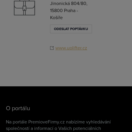
Jinonická 804/80,
15800 Praha -
Košíře
ODESLAT POPTÁVKU
www.uplifter.cz
O portálu
Na portále PremioveFirmy.cz nabízíme vyhledávání
společností a informací o Vašich potenciálních