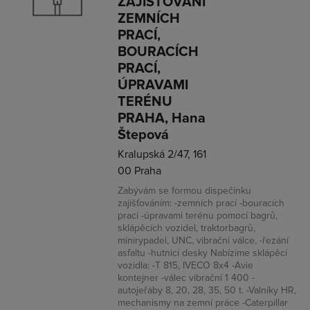
ZAJIŠŤOVÁNÍ
ZEMNÍCH
PRACÍ,
BOURACÍCH
PRACÍ,
ÚPRAVAMI
TERÉNU
PRAHA, Hana
Štepová
Kralupská 2/47, 161
00 Praha
Zabývám se formou dispečinku
zajišťováním: -zemních prací -bouracích
prací -úpravami terénu pomocí bagrů,
sklápěcích vozidel, traktorbagrů,
minirypadel, UNC, vibrační válce, -řezání
asfaltu -hutnicí desky Nabízíme sklápěcí
vozidla: -T 815, IVECO 8x4 -Avie
kontejner -válec vibrační 1 400 -
autojeřáby 8, 20, 28, 35, 50 t. -Valníky HR,
mechanismy na zemní práce -Caterpillar