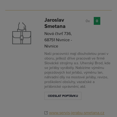
Jaroslav
0x
0
Smetana
Nová čtvrť 736,
68751 Nivnice -
Nivnice
Naši pracovníci mají dlouholetou praxi v
oboru, jelikož dříve pracovali ve firmě
Slovácké strojírny a.s. Uherský Brod, kde
se jeřáby vyráběly. Nabízíme výměnu
pojezdových kol jeřábů, výměnu lan,
náhradní díly na mostové jeřáby, revize,
proškolení obsluhy, vazačské a
jeřábnické oprávnění, atd.
ODESLAT POPTÁVKU
www.servis-jerabu-smetana.cz