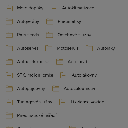
Moto dopňky
Autoklimatizace
Autojeřáby
Pneumatiky
Pneuservis
Odtahové služby
Autoservis
Motoservis
Autolaky
Autoelektronika
Auto mytí
STK, měření emisí
Autolakovny
Autopůjčovny
Autočalounictví
Tuningové služby
Likvidace vozidel
Pneumatické nářadí