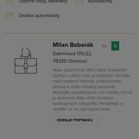
Obytné vozy, karavany
Autosalony
Osobní automobily
Milan Baborák
0x
0
Dalimilova 170/22,
78335 Olomouc
Naše společnost Vám nabízí kompletní
služby v oboru naší působnosti. Využijte
naše moderní metody, profesionální
přístup a vždy ochotný personál.
Neustále zkvalitňujeme své služby, čehož
je důkazem stále větší množství
spokojených zákazníků. Neváhejte a
obraťte se na naši společnost.
ODESLAT POPTÁVKU