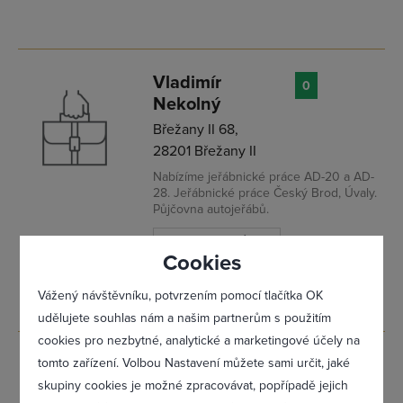
Přihlásit se
Vladimír
0
Nekolný
Břežany II 68,
28201 Břežany II
Nabízíme jeřábnické práce AD-20 a AD-
28. Jeřábnické práce Český Brod, Úvaly.
Půjčovna autojeřábů.
ODESLAT POPTÁVKU
Cookies
Vážený návštěvníku, potvrzením pomocí tlačítka OK
udělujete souhlas nám a našim partnerům s použitím
cookies pro nezbytné, analytické a marketingové účely na
Jeřábnické
tomto zařízení. Volbou Nastavení můžete sami určit, jaké
0
Zapomněl(a) jsem heslo
práce, Jaromír
skupiny cookies je možné zpracovávat, popřípadě jejich