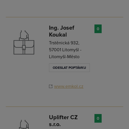
Ing. Josef
0
Koukal
Trstěnická 932,
57001 Litomyšl -
Litomyšl-Město
ODESLAT POPTÁVKU
www.emkol.cz
Uplifter CZ
0
s.r.o.