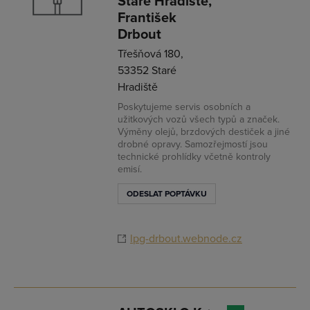
Staré Hradiště,
František
Drbout
Třešňová 180,
53352 Staré
Hradiště
Poskytujeme servis osobních a
užitkových vozů všech typů a značek.
Výměny olejů, brzdových destiček a jiné
drobné opravy. Samozřejmostí jsou
technické prohlídky včetně kontroly
emisí.
ODESLAT POPTÁVKU
lpg-drbout.webnode.cz