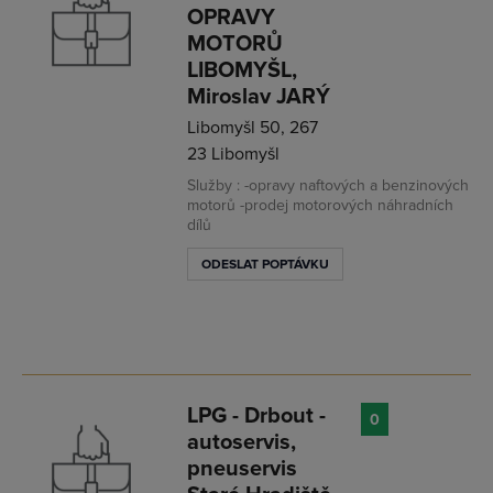
OPRAVY
MOTORŮ
LIBOMYŠL,
Miroslav JARÝ
Libomyšl 50, 267
23 Libomyšl
Služby : -opravy naftových a benzinových
motorů -prodej motorových náhradních
dílů
ODESLAT POPTÁVKU
LPG - Drbout -
0
autoservis,
pneuservis