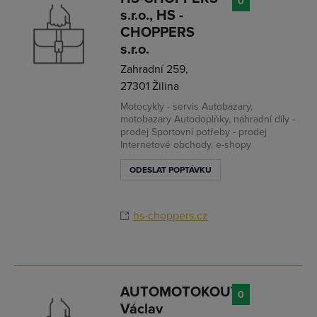
0
s.r.o., HS -
CHOPPERS
s.r.o.
Zahradní 259,
27301 Žilina
Motocykly - servis Autobazary,
motobazary Autodoplňky, náhradní díly -
prodej Sportovní potřeby - prodej
Internetové obchody, e-shopy
ODESLAT POPTÁVKU
hs-choppers.cz
AUTOMOTOKOUT,
0
Václav