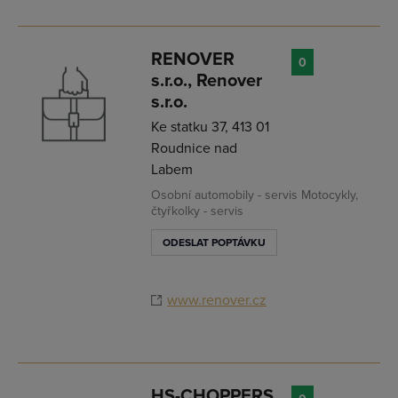
RENOVER
0
s.r.o., Renover
s.r.o.
Ke statku 37, 413 01
Roudnice nad
Labem
Osobní automobily - servis Motocykly,
čtyřkolky - servis
ODESLAT POPTÁVKU
www.renover.cz
HS-CHOPPERS