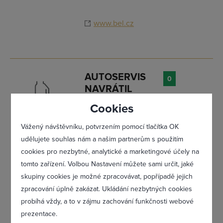
Přihlásit se
www.bel.cz
AUTOSERVIS
0
NAVRÁTIL
NOVÝ
Cookies
BYDŽOV -
OPRAVY A
Vážený návštěvníku, potvrzením pomocí tlačítka OK
SERVIS,
udělujete souhlas nám a našim partnerům s použitím
PNEUSERVIS,
cookies pro nezbytné, analytické a marketingové účely na
NÁHRADNÍ
tomto zařízení. Volbou Nastavení můžete sami určit, jaké
DÍLY, ČIŠTĚNÍ
Zapomněl(a) jsem heslo
skupiny cookies je možné zpracovávat, popřípadě jejich
INTERIÉRŮ,
zpracování úplně zakázat. Ukládání nezbytných cookies
Jan Navrátil
probíhá vždy, a to v zájmu zachování funkčnosti webové
Na Staré Cidlině,
prezentace.
504 01 Nový