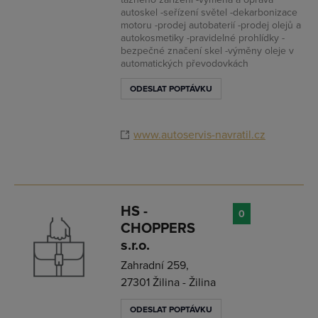
autoskel -seřízení světel -dekarbonizace
motoru -prodej autobaterií -prodej olejů a
autokosmetiky -pravidelné prohlídky -
bezpečné značení skel -výměny oleje v
automatických převodovkách
ODESLAT POPTÁVKU
www.autoservis-navratil.cz
HS -
0
CHOPPERS
s.r.o.
Zahradní 259,
27301 Žilina - Žilina
ODESLAT POPTÁVKU