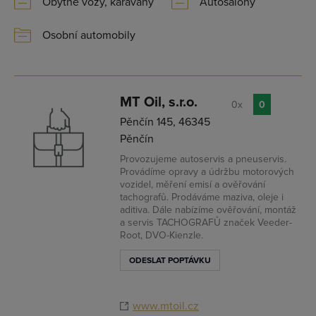
Obytné vozy, karavany
Autosalony
Osobní automobily
MT Oil, s.r.o.
0x
0
Pěnčín 145, 46345
Pěnčín
Provozujeme autoservis a pneuservis.
Provádíme opravy a údržbu motorových
vozidel, měření emisí a ověřování
tachografů. Prodáváme maziva, oleje i
aditiva. Dále nabízíme ověřování, montáž
a servis TACHOGRAFŮ značek Veeder-
Root, DVO-Kienzle.
ODESLAT POPTÁVKU
www.mtoil.cz