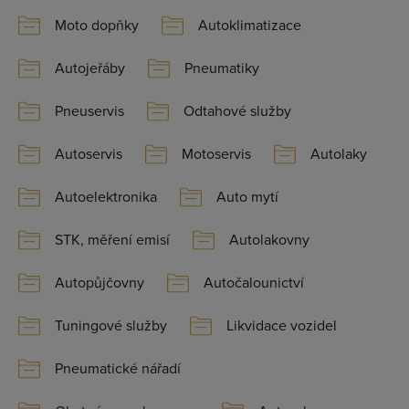
Moto dopňky
Autoklimatizace
Autojeřáby
Pneumatiky
Pneuservis
Odtahové služby
Autoservis
Motoservis
Autolaky
Autoelektronika
Auto mytí
STK, měření emisí
Autolakovny
Autopůjčovny
Autočalounictví
Tuningové služby
Likvidace vozidel
Pneumatické nářadí