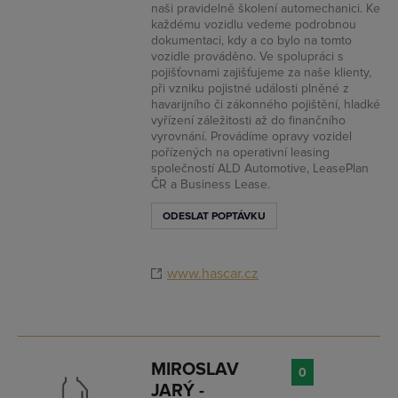
naši pravidelně školení automechanici. Ke
každému vozidlu vedeme podrobnou
dokumentaci, kdy a co bylo na tomto
vozidle prováděno. Ve spolupráci s
pojišťovnami zajišťujeme za naše klienty,
při vzniku pojistné události plněné z
havarijního či zákonného pojištění, hladké
vyřízení záležitosti až do finančního
vyrovnání. Provádíme opravy vozidel
pořízených na operativní leasing
společností ALD Automotive, LeasePlan
ČR a Business Lease.
ODESLAT POPTÁVKU
www.hascar.cz
MIROSLAV
0
JARÝ -