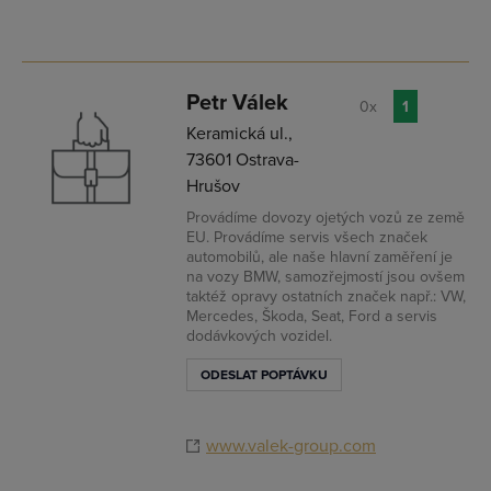
Petr Válek
0x
1
Keramická ul.,
73601 Ostrava-
Hrušov
Provádíme dovozy ojetých vozů ze země
EU. Provádíme servis všech značek
automobilů, ale naše hlavní zaměření je
na vozy BMW, samozřejmostí jsou ovšem
taktéž opravy ostatních značek např.: VW,
Mercedes, Škoda, Seat, Ford a servis
dodávkových vozidel.
ODESLAT POPTÁVKU
www.valek-group.com