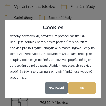
Vysílání rozhlas, televize
Finanční úřady
Celní úřady
Socialní úřady
Cookies
Úřady práce
Statistické úřady
Vážený návštěvníku, potvrzením pomocí tlačítka OK
Živnostenské úřady
Inspekce
udělujete souhlas nám a našim partnerům s použitím
cookies pro nezbytné, analytické a marketingové účely na
Úřední orgány
Katastrální úřady
tomto zařízení. Volbou Nastavení můžete sami určit, jaké
Zapomněl(a) jsem heslo
skupiny cookies je možné zpracovávat, popřípadě jejich
Ostatní úřady
zpracování úplně zakázat. Ukládání nezbytných cookies
probíhá vždy, a to v zájmu zachování funkčnosti webové
prezentace.
Registrovat se
Obec
0
NASTAVENÍ
OK
Míškovice
Míškovice 46,
Maximální zviditelnění ve výpisu firem
76852 Míškovice