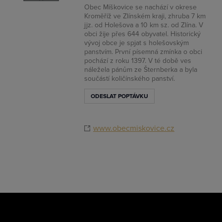
Profesionální přístup k Vám i Vaší firmě
Obec Míškovice se nachází v okrese
Kroměříž ve Zlínském kraji, zhruba 7 km
Vždy aktuální prezentace Vaší firmy
jjz. od Holešova a 10 km sz. od Zlína. V
obci žije přes 644 obyvatel. Historický
vývoj obce je spjat s holešovským
panstvím. První písemná zmínka o obci
PŘIDAT FIRMU
pochází z roku 1397. V té době ves
náležela pánům ze Šternberka a byla
součástí količínského panství.
ODESLAT POPTÁVKU
www.obecmiskovice.cz