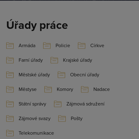
Úřady práce
Armáda
Policie
Církve
Farní úřady
Krajské úřady
Městské úřady
Obecní úřady
Městyse
Komory
Nadace
Státní správy
Zájmová sdružení
Přihlásit se
Zájmové svazy
Pošty
Telekomunikace