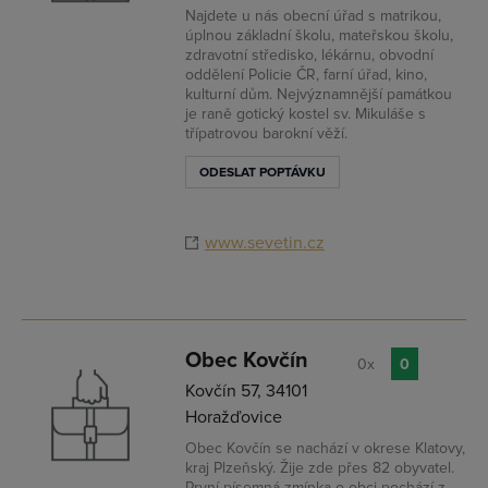
Najdete u nás obecní úřad s matrikou,
úplnou základní školu, mateřskou školu,
zdravotní středisko, lékárnu, obvodní
oddělení Policie ČR, farní úřad, kino,
kulturní dům. Nejvýznamnější památkou
je raně gotický kostel sv. Mikuláše s
třípatrovou barokní věží.
ODESLAT POPTÁVKU
www.sevetin.cz
Obec Kovčín
0x
0
Kovčín 57, 34101
Horažďovice
Obec Kovčín se nachází v okrese Klatovy,
kraj Plzeňský. Žije zde přes 82 obyvatel.
První písemná zmínka o obci pochází z