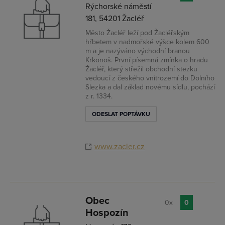
Rýchorské náměstí
181, 54201 Žacléř
Město Žacléř leží pod Žacléřským
hřbetem v nadmořské výšce kolem 600
m a je nazýváno východní branou
Krkonoš. První písemná zmínka o hradu
Žacléř, který střežil obchodní stezku
vedoucí z českého vnitrozemí do Dolního
Slezka a dal základ novému sídlu, pochází
z r. 1334.
ODESLAT POPTÁVKU
www.zacler.cz
Obec
0x
0
Hospozín