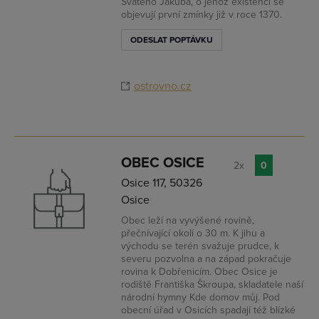
Svatého Jakuba, o jehož existenci se
objevují první zmínky již v roce 1370.
ODESLAT POPTÁVKU
ostrovno.cz
OBEC OSICE
2x
0
Osice 117, 50326
Osice
Obec leží na vyvýšené rovině,
přečnívající okolí o 30 m. K jihu a
východu se terén svažuje prudce, k
severu pozvolna a na západ pokračuje
rovina k Dobřenicím. Obec Osice je
rodiště Františka Škroupa, skladatele naší
národní hymny Kde domov můj. Pod
obecní úřad v Osicích spadají též blízké