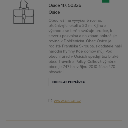
Osice 117, 50326
Osice
Obec leží na vyvýšené rovině,
přečnívající okolí o 30 m. K jihu a
východu se terén svažuje prudce, k
severu pozvolna a na západ pokračuje
rovina k Dobřenicím. Obec Osice je
rodiště Františka Škroupa, skladatele naší
národní hymny Kde domov můj. Pod
obecní úřad v Osicích spadají též blízké
obce Trávník a Polizy. Celková výměra
obce je 747 ha, v říjnu 2010 čítala 470
obyvatel
ODESLAT POPTÁVKU
www.osice.cz