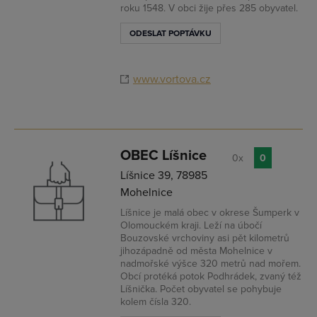
roku 1548. V obci žije přes 285 obyvatel.
ODESLAT POPTÁVKU
www.vortova.cz
OBEC Líšnice
0x
0
Líšnice 39, 78985
Mohelnice
Líšnice je malá obec v okrese Šumperk v
Olomouckém kraji. Leží na úbočí
Bouzovské vrchoviny asi pět kilometrů
jihozápadně od města Mohelnice v
nadmořské výšce 320 metrů nad mořem.
Obcí protéká potok Podhrádek, zvaný též
Líšnička. Počet obyvatel se pohybuje
kolem čísla 320.