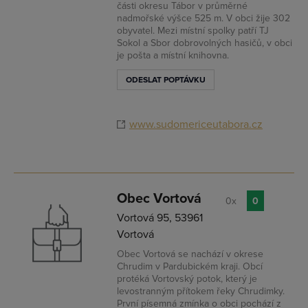
části okresu Tábor v průměrné
nadmořské výšce 525 m. V obci žije 302
obyvatel. Mezi místní spolky patří TJ
Sokol a Sbor dobrovolných hasičů, v obci
je pošta a místní knihovna.
ODESLAT POPTÁVKU
www.sudomericeutabora.cz
Obec Vortová
0x
0
Vortová 95, 53961
Vortová
Obec Vortová se nachází v okrese
Chrudim v Pardubickém kraji. Obcí
protéká Vortovský potok, který je
levostranným přítokem řeky Chrudimky.
První písemná zmínka o obci pochází z