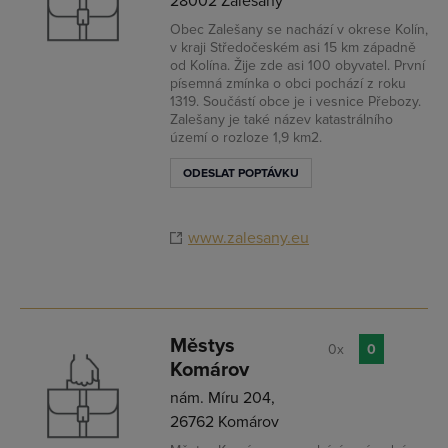
28002 Zalešany
Obec Zalešany se nachází v okrese Kolín,
v kraji Středočeském asi 15 km západně
od Kolína. Žije zde asi 100 obyvatel. První
písemná zmínka o obci pochází z roku
1319. Součástí obce je i vesnice Přebozy.
Zalešany je také název katastrálního
území o rozloze 1,9 km2.
ODESLAT POPTÁVKU
www.zalesany.eu
Městys
0x
0
Komárov
nám. Míru 204,
26762 Komárov