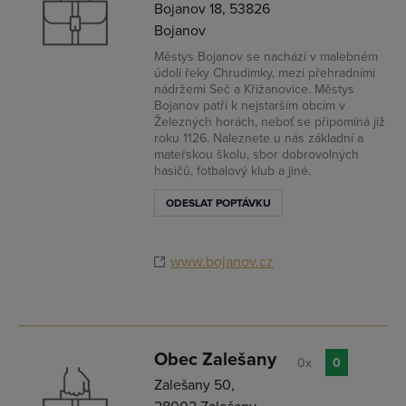
Bojanov 18, 53826
Bojanov
Městys Bojanov se nachází v malebném
údolí řeky Chrudimky, mezi přehradními
nádržemi Seč a Křižanovice. Městys
Bojanov patří k nejstarším obcím v
Železných horách, neboť se připomíná již
roku 1126. Naleznete u nás základní a
mateřskou školu, sbor dobrovolných
hasičů, fotbalový klub a jiné.
ODESLAT POPTÁVKU
www.bojanov.cz
Obec Zalešany
0x
0
Zalešany 50,