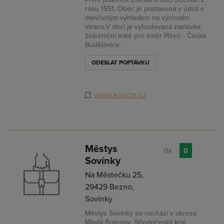
roku 1551. Obec je postavená v údolí s
otevřeným výhledem na východní
stranu.V obci je vybudovaná zastávka
železniční tratě pro směr Plzeň - České
Budějovice.
ODESLAT POPTÁVKU
www.kovcin.cz
Městys
0x
0
Sovínky
Na Městečku 25,
29429 Bezno,
Sovínky
Městys Sovínky se nachází v okrese
Mladá Boleslav, Středočeský kraj.