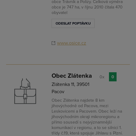
obce Trávník a Polizy. Celková výměra
obce je 747 ha, v říjnu 2010 čítala 470
obyvatel
ODESLAT POPTÁVKU
www.osice.cz
Obec Zlátenka
0x
0
Zlátenka 11, 39501
Pacov
Obec Zlátenka najdete 8 km
jihovýchodně od Pacova, mezi
Leskovicemi a Pacovem. Obec leží na
jihovýchodním okraji mikroregionu a
přímo sousedí s nejvýznamnější
komunikací v regionu, a to se silnicí 1.
třídy č.19, která spojuje Jihlavu s Plzní.