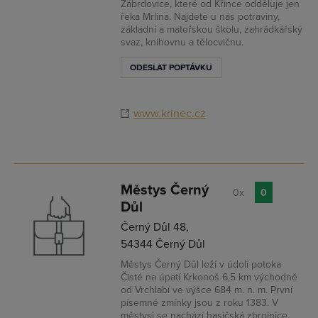
Zábrdovice, které od Křince odděluje jen
řeka Mrlina. Najdete u nás potraviny,
základní a mateřskou školu, zahrádkářský
svaz, knihovnu a tělocvičnu.
ODESLAT POPTÁVKU
www.krinec.cz
Městys Černý
0x
0
Důl
Černý Důl 48,
54344 Černý Důl
Městys Černý Důl leží v údolí potoka
Čisté na úpatí Krkonoš 6,5 km východně
od Vrchlabí ve výšce 684 m. n. m. První
písemné zmínky jsou z roku 1383. V
městysi se nachází hasičská zbrojnice,