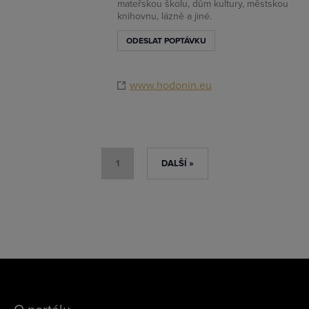
mateřskou školu, dům kultury, městskou
knihovnu, lázně a jiné.
ODESLAT POPTÁVKU
www.hodonin.eu
1
DALŠÍ »