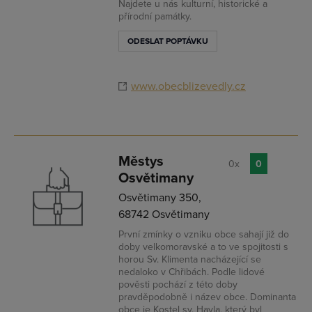
Najdete u nás kulturní, historické a
přírodní památky.
ODESLAT POPTÁVKU
www.obecblizevedly.cz
Městys
0x
0
Osvětimany
Osvětimany 350,
68742 Osvětimany
První zmínky o vzniku obce sahají již do
doby velkomoravské a to ve spojitosti s
horou Sv. Klimenta nacházející se
nedaloko v Chřibách. Podle lidové
pověsti pochází z této doby
pravděpodobně i název obce. Dominanta
obce je Kostel sv. Havla, který byl