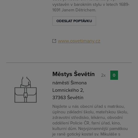
vystavěn v barokním stylu v letech 1689-
1691 Janem Dětrichem.
ODESLAT POPTÁVKU
www.osvetimany.cz
Městys Ševětín
2x
0
náměstí Šimona
Lomnického 2,
37363 Ševětín
Najdete u nás obecní úřad s matrikou,
úplnou základní školu, mateřskou školu,
zdravotní středisko, lékárnu, obvodní
oddělení Policie ČR, farní úřad, kino,
kulturní dům. Nejvýznamnější památkou
je raně gotický kostel sv. Mikuláše s