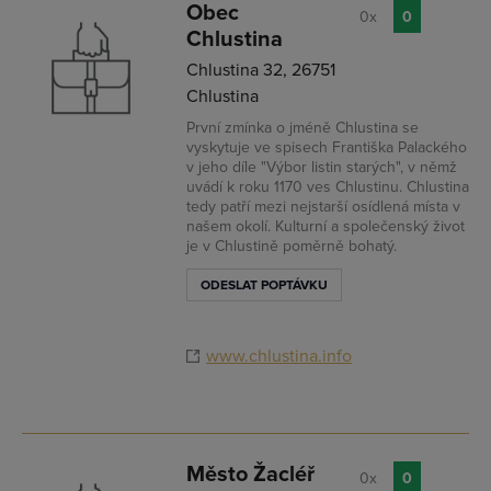
Obec
0x
0
Chlustina
Chlustina 32, 26751
Chlustina
První zmínka o jméně Chlustina se
vyskytuje ve spisech Františka Palackého
v jeho díle "Výbor listin starých", v němž
uvádí k roku 1170 ves Chlustinu. Chlustina
tedy patří mezi nejstarší osídlená místa v
našem okolí. Kulturní a společenský život
je v Chlustině poměrně bohatý.
ODESLAT POPTÁVKU
www.chlustina.info
Město Žacléř
0x
0