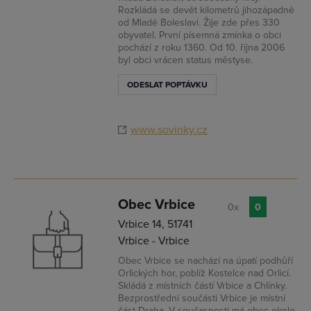
Rozkládá se devět kilometrů jihozápadně
od Mladé Boleslavi. Žije zde přes 330
obyvatel. První písemná zmínka o obci
pochází z roku 1360. Od 10. října 2006
byl obci vrácen status městyse.
ODESLAT POPTÁVKU
www.sovinky.cz
Obec Vrbice
0x
0
Vrbice 14, 51741
Vrbice - Vrbice
Obec Vrbice se nachází na úpatí podhůří
Orlických hor, poblíž Kostelce nad Orlicí.
Skládá z místních částí Vrbice a Chlínky.
Bezprostřední součástí Vrbice je místní
část Draha. V současnosti má obec okolo