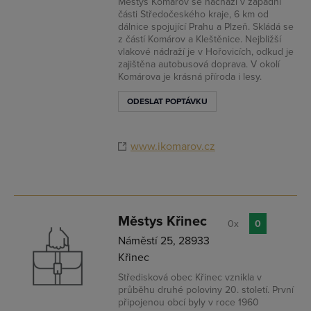
Městys Komárov se nachází v západní
části Středočeského kraje, 6 km od
dálnice spojující Prahu a Plzeň. Skládá se
z částí Komárov a Kleštěnice. Nejbližší
vlakové nádraží je v Hořovicích, odkud je
zajištěna autobusová doprava. V okolí
Komárova je krásná příroda i lesy.
ODESLAT POPTÁVKU
www.ikomarov.cz
Městys Křinec
0x
0
Náměstí 25, 28933
Křinec
Středisková obec Křinec vznikla v
průběhu druhé poloviny 20. století. První
připojenou obcí byly v roce 1960