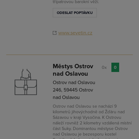
třípatrovou barokní věží.
ODESLAT POPTÁVKU
www.sevetin.cz
Městys Ostrov
0x
0
nad Oslavou
Ostrov nad Oslavou
246, 59445 Ostrov
nad Oslavou
Ostrov nad Oslavou se nachází 9
kilometrů jihovýchodně od Žďáru nad
Sázavou v kraji Vysočina. K Ostrovu
náleží rovněž 2 kilometry vzdálená místní
část Suky. Dominantou městyse Ostrov
nad Oslavou je bezesporu kostel