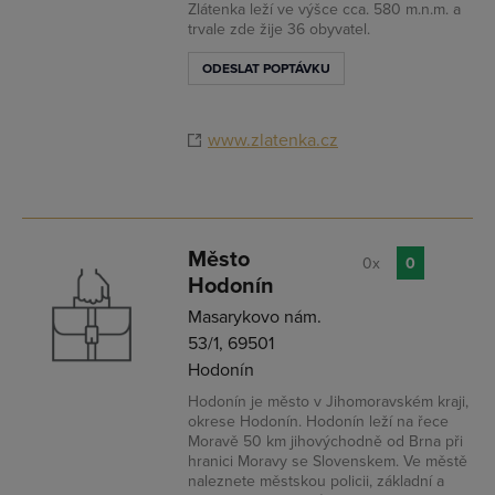
Zlátenka leží ve výšce cca. 580 m.n.m. a
trvale zde žije 36 obyvatel.
ODESLAT POPTÁVKU
www.zlatenka.cz
Město
0x
0
Hodonín
Masarykovo nám.
53/1, 69501
Hodonín
Hodonín je město v Jihomoravském kraji,
okrese Hodonín. Hodonín leží na řece
Moravě 50 km jihovýchodně od Brna při
hranici Moravy se Slovenskem. Ve městě
naleznete městskou policii, základní a