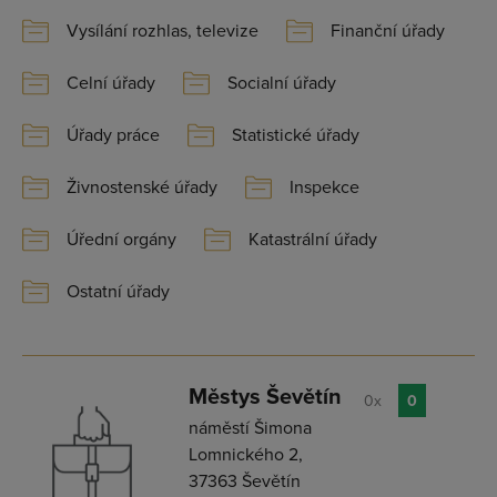
Vysílání rozhlas, televize
Finanční úřady
Celní úřady
Socialní úřady
Úřady práce
Statistické úřady
Živnostenské úřady
Inspekce
Úřední orgány
Katastrální úřady
Ostatní úřady
Městys Ševětín
0x
0
náměstí Šimona
Lomnického 2,
37363 Ševětín