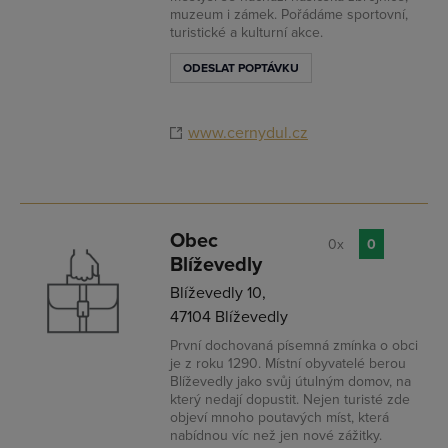
muzeum i zámek. Pořádáme sportovní,
turistické a kulturní akce.
ODESLAT POPTÁVKU
www.cernydul.cz
Obec
0x
0
Blíževedly
Blíževedly 10,
47104 Blíževedly
První dochovaná písemná zmínka o obci
je z roku 1290. Místní obyvatelé berou
Blíževedly jako svůj útulným domov, na
který nedají dopustit. Nejen turisté zde
objeví mnoho poutavých míst, která
nabídnou víc než jen nové zážitky.