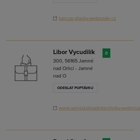
tancos-stavby.webnode.cz
Libor Vycudilík
0
300, 56165 Jamné
nad Orlicí - Jamné
nad O
ODESLAT POPTÁVKU
www.serviszahradnitechniky.webmi