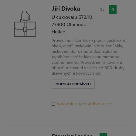
Jiří Divoka
0x
0
U cukrovaru 572/10,
77900 Olomouc -
Holice
Provádíme sklenářské práce, zasklívání
oken, dveří, pískování a broušení skla,
pískování do rozměru 3x2m,plošné.
Vyrábíme vitráže klasickou metodou
včetně návrhu. Provádíme rámování a
obrazů a zrcadel s více než 500 druhy
dřevěných a kovových lišt.
ODESLAT POPTÁVKU
www.sklenarstvidivoka.cz