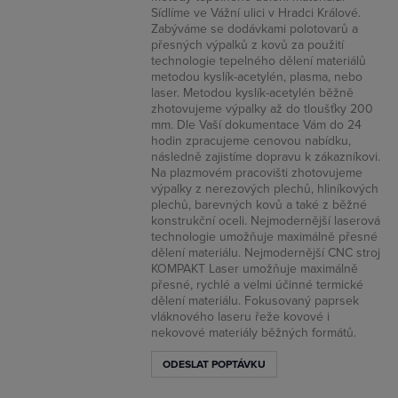
Sídlíme ve Vážní ulici v Hradci Králové.
Zabýváme se dodávkami polotovarů a
přesných výpalků z kovů za použití
technologie tepelného dělení materiálů
metodou kyslík-acetylén, plasma, nebo
laser. Metodou kyslík-acetylén běžně
zhotovujeme výpalky až do tloušťky 200
mm. Dle Vaší dokumentace Vám do 24
hodin zpracujeme cenovou nabídku,
následně zajistíme dopravu k zákazníkovi.
Na plazmovém pracovišti zhotovujeme
výpalky z nerezových plechů, hliníkových
plechů, barevných kovů a také z běžné
konstrukční oceli. Nejmodernější laserová
technologie umožňuje maximálně přesné
dělení materiálu. Nejmodernější CNC stroj
KOMPAKT Laser umožňuje maximálně
přesné, rychlé a velmi účinné termické
dělení materiálu. Fokusovaný paprsek
vláknového laseru řeže kovové i
nekovové materiály běžných formátů.
ODESLAT POPTÁVKU