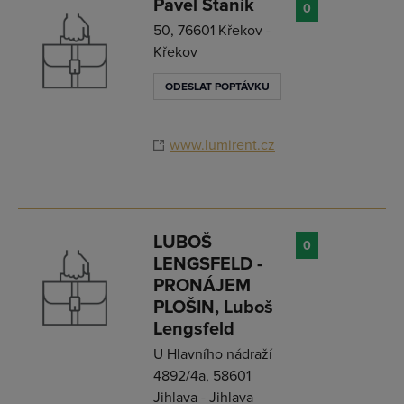
Pavel Staník
0
50, 76601 Křekov -
Křekov
ODESLAT POPTÁVKU
www.lumirent.cz
LUBOŠ
0
LENGSFELD -
PRONÁJEM
PLOŠIN, Luboš
Lengsfeld
U Hlavního nádraží
4892/4a, 58601
Jihlava - Jihlava