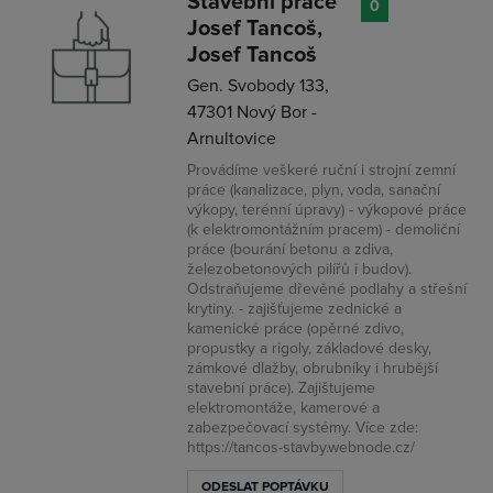
Stavební práce
0
Josef Tancoš,
Josef Tancoš
Gen. Svobody 133,
47301 Nový Bor -
Arnultovice
Provádíme veškeré ruční i strojní zemní
práce (kanalizace, plyn, voda, sanační
výkopy, terénní úpravy) - výkopové práce
(k elektromontážním pracem) - demoliční
práce (bourání betonu a zdiva,
železobetonových pilířů i budov).
Odstraňujeme dřevěné podlahy a střešní
krytiny. - zajišťujeme zednické a
kamenické práce (opěrné zdivo,
propustky a rigoly, základové desky,
zámkové dlažby, obrubníky i hrubější
stavební práce). Zajištujeme
elektromontáže, kamerové a
zabezpečovací systémy. Více zde:
https://tancos-stavby.webnode.cz/
ODESLAT POPTÁVKU