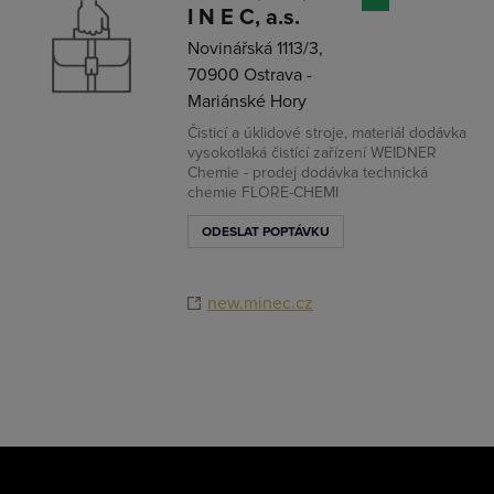
I N E C, a.s.
Novinářská 1113/3,
70900 Ostrava -
Mariánské Hory
Čisticí a úklidové stroje, materiál dodávka
vysokotlaká čistící zařízení WEIDNER
Chemie - prodej dodávka technická
chemie FLORE-CHEMI
ODESLAT POPTÁVKU
new.minec.cz