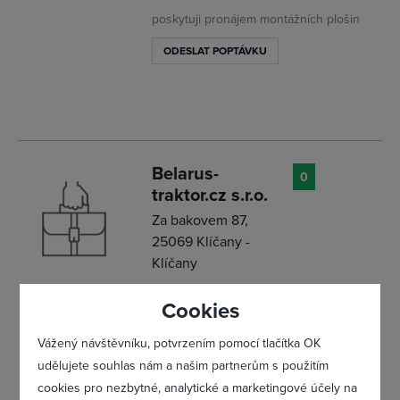
poskytuji pronájem montážních plošin
ODESLAT POPTÁVKU
Přihlásit se
Belarus-
0
traktor.cz s.r.o.
Za bakovem 87,
25069 Klíčany -
Klíčany
ODESLAT POPTÁVKU
Cookies
Vážený návštěvníku, potvrzením pomocí tlačítka OK
www.belarustraktor.cz
udělujete souhlas nám a našim partnerům s použitím
cookies pro nezbytné, analytické a marketingové účely na