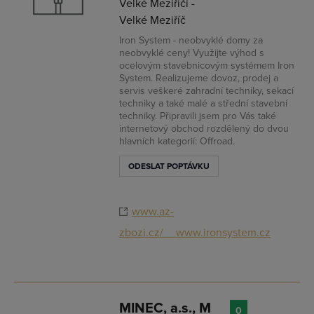
Velké Meziříčí -
Velké Meziříč
Iron System - neobvyklé domy za
neobvyklé ceny! Využijte výhod s
ocelovým stavebnicovým systémem Iron
System. Realizujeme dovoz, prodej a
servis veškeré zahradní techniky, sekací
techniky a také malé a střední stavební
techniky. Připravili jsem pro Vás také
internetový obchod rozdělený do dvou
hlavních kategorií: Offroad.
ODESLAT POPTÁVKU
www.az-
zbozi.cz/__www.ironsystem.cz
MINEC, a.s., M
0