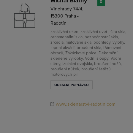
Michal Blatný
0
Vinohrady 74/4,
15300 Praha -
Radotín
zasklívání oken, zasklívání dveří, čirá skla,
ornamentální skla, bezpečnostní skla,
zrcadla, matovaná skla, podhledy, výlohy,
lepení akvárií, broušení skla, Rámování
obrazů, Zakázkové práce, Dekorační
skleněné výrobky, Vodní sloupy, Vodní
stěny, Izolační dvojskla, broušení nožů,
broušení nůžek, broušení řetězů
motorových pil
ODESLAT POPTÁVKU
www.sklenarstvi-radotin.com