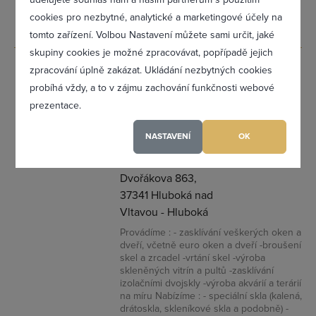
cookies pro nezbytné, analytické a marketingové účely na
tomto zařízení. Volbou Nastavení můžete sami určit, jaké
Zapomněl(a) jsem heslo
skupiny cookies je možné zpracovávat, popřípadě jejich
zpracování úplně zakázat. Ukládání nezbytných cookies
LUDĚK
0
probíhá vždy, a to v zájmu zachování funkčnosti webové
PROCHÁZKA -
prezentace.
SKLENÁŘSTVÍ
Registrovat se
- PRO-SKLO,
NASTAVENÍ
OK
Luděk
Procházka
Maximální zviditelnění ve výpisu firem
Dvořákova 863,
37341 Hluboká nad
Profesionální přístup k Vám i Vaší firmě
Vltavou - Hluboká
Vždy aktuální prezentace Vaší firmy
Provádíme : - zasklívání veškerých oken a
dveří, včetně euro oken a dveří -broušení
skel a zrcadel -vrtání skel -výroba
skleněných vitrín a pultů -zasklívání
PŘIDAT FIRMU
izolačními dvojskly -výroba akvárií a terárií
na míru Nabízíme : - speciální skla (kalená,
drátoskla, skleníkové skla a podobně) -