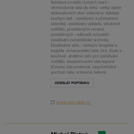
fazetová zrcadla různých tvarů -
ohnivzdorná skla do krbů -velký výběr
dekorativních skel -skleněné obklady
kuchyní atd.. -zasklívání a přetmelení
skleníků -zasklívání výkladů, střešních
světlíků, prosklených verand,
prosklených --zábradlí schodišť -
zasklívání zemědělské techniky
Dodáváme sklo : -izolační dvojskla a
trojskla -ornamentální sklo čiré, žluté a -
kouřové -drátěné sklo pro zasklívání
světlíků -bezpečnostní skla lepená
(Conex) -žáruvzdorné, neprůstřelné -
pochozí skla, vrstvená, kalená
ODESLAT POPTÁVKU
www.pro-sklo.cz