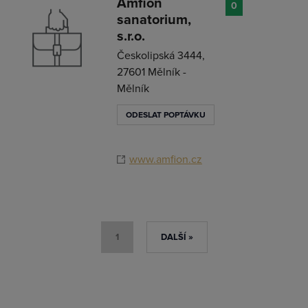
Amfion
0
sanatorium,
s.r.o.
Českolipská 3444,
27601 Mělník -
Mělník
ODESLAT POPTÁVKU
www.amfion.cz
1
DALŠÍ »