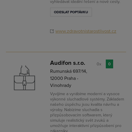
vyhledávat ideální řešení a nové cesty.
ODESLAT POPTÁVKU
www.zdravotnistarostlivost.cz
Audifon s.r.o.
0x
0
Rumunská 697/14,
12000 Praha -
Vinohrady
Vyvíjíme a vyrábíme moderní a vysoce
výkonné sluchadlové systémy. Základem
našeho úspěchu jsou kvalita návrhu a
výroby. Nabízíme sluchadla s
přizpůsobovacím softwarem, který
simuluje realistický svět zvuků a
umožňuje interaktivní přizpůsobení pro
zákazníky.