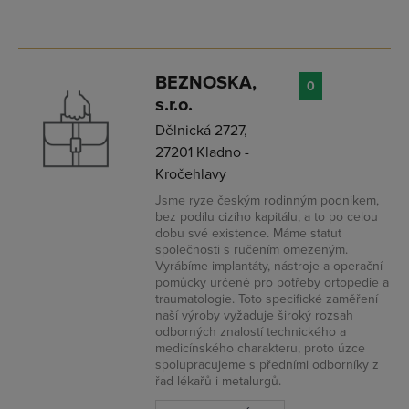
BEZNOSKA,
0
s.r.o.
Dělnická 2727,
27201 Kladno -
Kročehlavy
Jsme ryze českým rodinným podnikem,
bez podílu cizího kapitálu, a to po celou
dobu své existence. Máme statut
společnosti s ručením omezeným.
Vyrábíme implantáty, nástroje a operační
pomůcky určené pro potřeby ortopedie a
traumatologie. Toto specifické zaměření
naší výroby vyžaduje široký rozsah
odborných znalostí technického a
medicínského charakteru, proto úzce
spolupracujeme s předními odborníky z
řad lékařů i metalurgů.