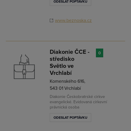
ODESLAT POPTÁVKU
www.beznoska.cz
Diakonie ČCE -
0
středisko
Světlo ve
Vrchlabí
Komenského 616,
543 01 Vrchlabí
Diakonie Českobratrské cirkve
evangelické. Evidovaná církevní
právnická osoba
ODESLAT POPTÁVKU