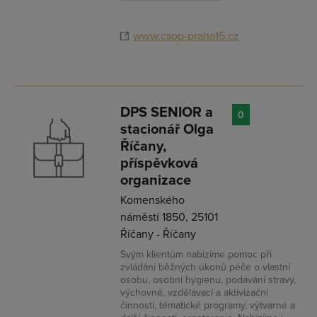
www.csop-praha15.cz
DPS SENIOR a
0
stacionář Olga
Říčany,
příspěvková
organizace
Komenského
náměstí 1850, 25101
Říčany - Říčany
Svým klientům nabízíme pomoc při
zvládání běžných úkonů péče o vlastní
osobu, osobní hygienu, podávání stravy,
výchovné, vzdělávací a aktivizační
činnosti, tématické programy, výtvarné a