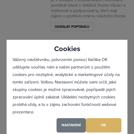
pomáhat lidem v obtížné životní situaci a
motivovat a podporovat ty, kteří mají
zájem o pozitivní změnu vlastního života.
ODESLAT POPTÁVKU
www.kojetin.charita.cz
Cookies
Vážený návštěvníku, potvrzením pomocí tlačítka OK
udělujete souhlas nám a našim partnerům s použitím
cookies pro nezbytné, analytické a marketingové účely na
PharmDr. Karla
0
tomto zařízení. Volbou Nastavení můžete sami určit, jaké
Staňová
Zapomněl(a) jsem heslo
skupiny cookies je možné zpracovávat, popřípadě jejich
Slunečná 3703/7,
zpracování úplně zakázat. Ukládání nezbytných cookies
69501 Hodonín -
probíhá vždy, a to v zájmu zachování funkčnosti webové
Hodonín
prezentace.
Snažíme se nabídnout našim zákazníkům
Registrovat se
vždy něco navíc. Nadstandardní odborné
NASTAVENÍ
OK
služby a individuální přístup ke každému
jednotlivému zákazníkovi jsou u nás