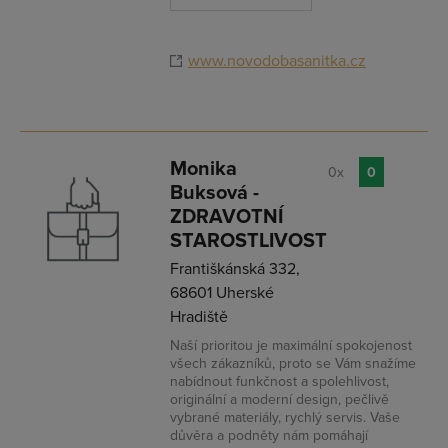
www.novodobasanitka.cz
Monika
0x
0
Buksová -
ZDRAVOTNÍ
STAROSTLIVOST
Františkánská 332,
68601 Uherské
Hradiště
Naší prioritou je maximální spokojenost
všech zákazníků, proto se Vám snažíme
nabídnout funkčnost a spolehlivost,
originální a moderní design, pečlivě
vybrané materiály, rychlý servis. Vaše
důvěra a podněty nám pomáhají