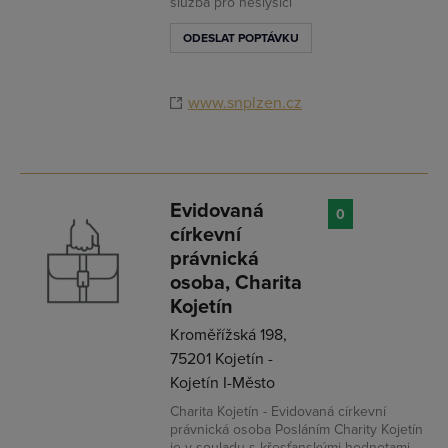
služba pro neslyšící
ODESLAT POPTÁVKU
www.snplzen.cz
Evidovaná
0
církevní
právnická
osoba, Charita
Kojetín
Kroměřížská 198,
75201 Kojetín -
Kojetín I-Město
Přihlásit se
Charita Kojetín - Evidovaná církevní
právnická osoba Posláním Charity Kojetín
je v souladu s křesťanskými hodnotami