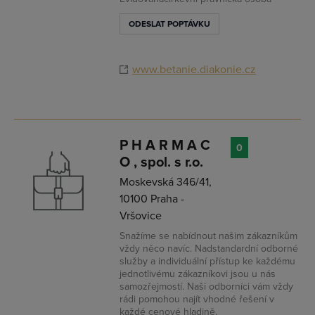
ODESLAT POPTÁVKU
www.betanie.diakonie.cz
P H A R M A C
0
O , spol. s r.o.
Moskevská 346/41,
10100 Praha -
Vršovice
Snažíme se nabídnout našim zákazníkům
vždy něco navíc. Nadstandardní odborné
služby a individuální přístup ke každému
jednotlivému zákazníkovi jsou u nás
samozřejmostí. Naši odborníci vám vždy
rádi pomohou najít vhodné řešení v
každé cenové hladině.