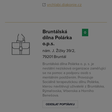
vrchlabi.diakonie.cz
Bruntálská
0
dílna Polárka
o.p.s.
nám. J. Žižky 39/2,
79201 Bruntál
Bruntálská dílna Polárka o. p. s. je
nestátní nezisková organizace zaměřující
se na pomoc a podporu osob s
mentálním postižením. Provozuje
Sociálně terapeutickou dílnu Polárka,
kterou navštěvují uživatelé z Bruntálska,
Rýmařovska, Vrbenska a Horního
Benešova.
ODESLAT POPTÁVKU