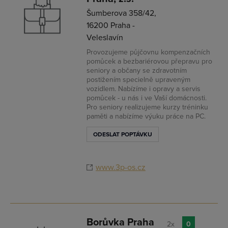
Šumberova 358/42,
16200 Praha -
Veleslavín
Provozujeme půjčovnu kompenzačních
pomůcek a bezbariérovou přepravu pro
seniory a občany se zdravotním
postižením specielně upraveným
vozidlem. Nabízíme i opravy a servis
pomůcek - u nás i ve Vaší domácnosti.
Pro seniory realizujeme kurzy tréninku
paměti a nabízíme výuku práce na PC.
ODESLAT POPTÁVKU
www.3p-os.cz
Borůvka Praha
2x
0