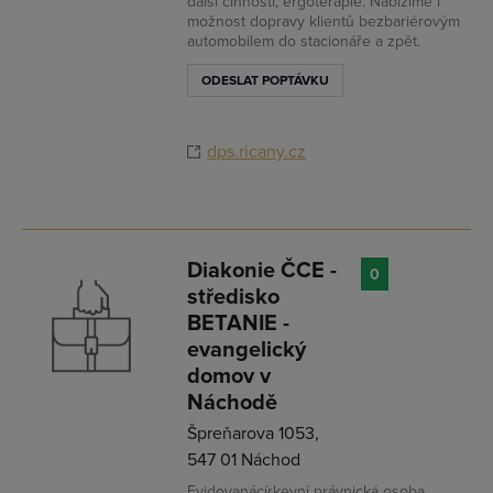
další činnosti, ergoterapie. Nabízíme i
možnost dopravy klientů bezbariérovým
automobilem do stacionáře a zpět.
ODESLAT POPTÁVKU
dps.ricany.cz
Diakonie ČCE -
0
středisko
BETANIE -
evangelický
domov v
Náchodě
Špreňarova 1053,
547 01 Náchod
Evidovanácírkevní právnická osoba