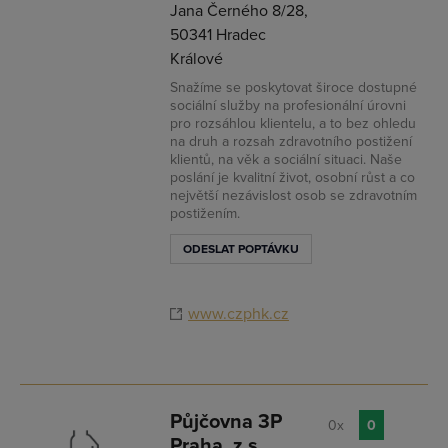
Jana Černého 8/28,
50341 Hradec
Králové
Snažíme se poskytovat široce dostupné
sociální služby na profesionální úrovni
pro rozsáhlou klientelu, a to bez ohledu
na druh a rozsah zdravotního postižení
klientů, na věk a sociální situaci. Naše
poslání je kvalitní život, osobní růst a co
největší nezávislost osob se zdravotním
postižením.
ODESLAT POPTÁVKU
www.czphk.cz
Půjčovna 3P
0x
0
Praha, z.s.