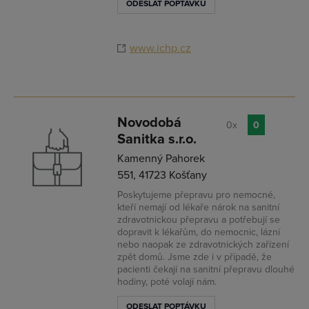
ODESLAT POPTÁVKU
www.ichp.cz
Novodobá
0x
0
Sanitka s.r.o.
Kamenný Pahorek
551, 41723 Košťany
Poskytujeme přepravu pro nemocné,
kteří nemají od lékaře nárok na sanitní
zdravotnickou přepravu a potřebují se
dopravit k lékařům, do nemocnic, lázní
nebo naopak ze zdravotnických zařízení
zpět domů. Jsme zde i v případě, že
pacienti čekají na sanitní přepravu dlouhé
hodiny, poté volají nám.
ODESLAT POPTÁVKU