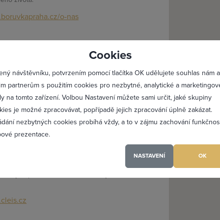
boruvkapraha.cz/o-nas
lásit se
Registro
Cookies
Maximální zviditelnění 
ený návštěvníku, potvrzením pomocí tlačítka OK udělujete souhlas nám a
Profesionální přístup k 
, Cleis s.r.o.
im partnerům s použitím cookies pro nezbytné, analytické a marketingov
0x
0
Vždy aktuální prezentac
ly na tomto zařízení. Volbou Nastavení můžete sami určit, jaké skupiny
kies je možné zpracovávat, popřípadě jejich zpracování úplně zakázat.
 a dopravu z místa bydliště na ubytovnu, v
viště. V ceně za odpracovanou hodinu jsou
ádání nezbytných cookies probíhá vždy, a to v zájmu zachování funkčnos
ené, což umožňuje snadnější vyčíslení
PŘIDAT 
ové prezentace.
n jednou za měsíc jednou fakturou. Pracovníci
tnanci. V případě zájmu o konkrétních
NASTAVENÍ
OK
ne pracovníků převést za dohodnutých
bu se stanovuje na základě zjištěných
 mzdových podmínek vašich kmenových
(a) jsem heslo
cleis.cz