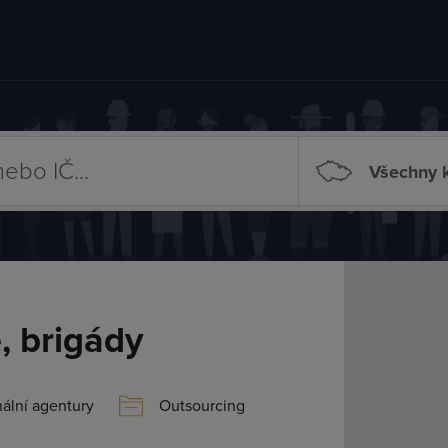
Všechny k
, brigády
ální agentury
Outsourcing