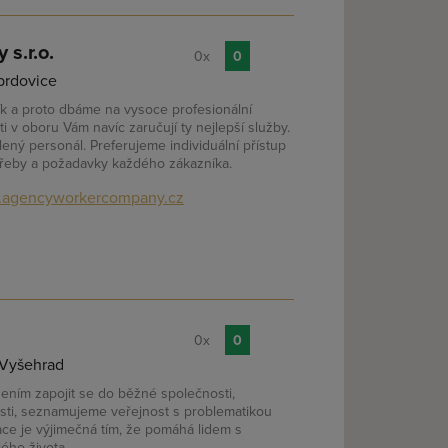
s.r.o.
0x
0
brdovice
ík a proto dbáme na vysoce profesionální
 v oboru Vám navíc zaručují ty nejlepší služby.
lený personál. Preferujeme individuální přístup
třeby a požadavky každého zákazníka.
agencyworkercompany.cz
0x
0
 Vyšehrad
ním zapojit se do běžné společnosti,
tosti, seznamujeme veřejnost s problematikou
ace je výjimečná tím, že pomáhá lidem s
ého života.