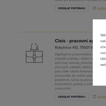
www.
ODESLAT POPTÁVKU
Přih
Váž
Cleis - pracovní agentura
naš
úče
Rokytnice 413, 75501 Vsetín
coo
Zajišťujeme pracovníkům ubytování
případě potřeby i místní na praco
Ukl
zahrnuty odvody, přesčasy a dovol
web
přesných nákladů, takže platíte je
jsou stále našimi kmenovými zaměs
pracovníků do svého stavu je mož
podmínek. Cena za personální služ
konkrétních potřeb a zohlednění
pracovníků.
Zapomněl
www.
ODESLAT POPTÁVKU