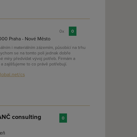
0x
0
12000 Praha - Nové Město
lním i materiálním zázemím, působící na trhu
bychom se na tomto poli jednak dobře
né míry předvídat vývoj potřeb. Firmám a
a zajišťujeme to co právě potřebují.
obal.net/cs
ANČ consulting
0
zeň