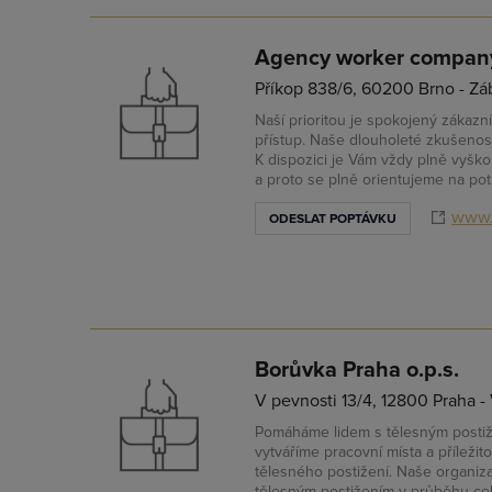
Agency worker company 
Příkop 838/6, 60200 Brno - Zá
Naší prioritou je spokojený zákazn
přístup. Naše dlouholeté zkušenosti
K dispozici je Vám vždy plně vyško
a proto se plně orientujeme na po
www.
ODESLAT POPTÁVKU
Borůvka Praha o.p.s.
V pevnosti 13/4, 12800 Praha -
Pomáháme lidem s tělesným postiže
vytváříme pracovní místa a příleži
tělesného postižení. Naše organiz
tělesným postižením v průběhu cel