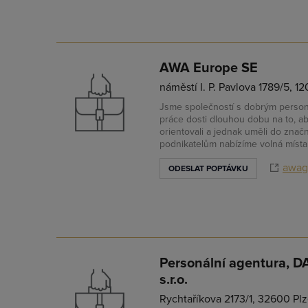
AWA Europe SE
náměstí I. P. Pavlova 1789/5, 
Jsme společností s dobrým personá
práce dosti dlouhou dobu na to, a
orientovali a jednak uměli do znač
podnikatelům nabízíme volná místa 
awagl
ODESLAT POPTÁVKU
Personální agentura, D
s.r.o.
Rychtaříkova 2173/1, 32600 Pl