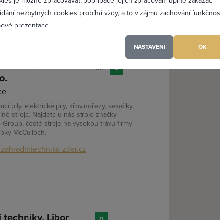
kies je možné zpracovávat, popřípadě jejich zpracování úplně zakázat.
ádání nezbytných cookies probíhá vždy, a to v zájmu zachování funkčnos
PŘIDAT 
ové prezentace.
NASTAVENÍ
OK
sqvarna Žďár nad
0x
0
o.
(a) jsem heslo
ce
í pily, elektrické pily, křovinořezy, sekačky,
jiné stroje. Najdete u nás stroje značky
o Group, česté stroje na vysokou trávu firmy
obky McCulloch.
zahradnitechnika-zdar.cz
 techniky, Libor
0