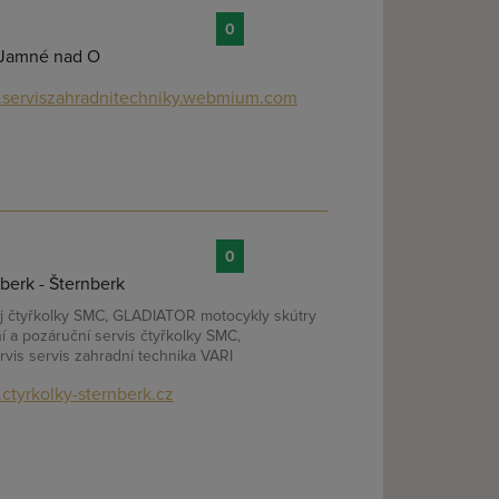
0
- Jamné nad O
serviszahradnitechniky.webmium.com
0
berk - Šternberk
dej čtyřkolky SMC, GLADIATOR motocykly skútry
ní a pozáruční servis čtyřkolky SMC,
vis servis zahradní technika VARI
ctyrkolky-sternberk.cz