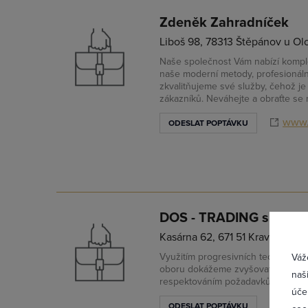
Zdeněk Zahradníček
Liboš 98, 78313 Štěpánov u O
Naše společnost Vám nabízí komple
naše moderní metody, profesionáln
zkvalitňujeme své služby, čehož j
zákazníků. Neváhejte a obraťte se 
www.
ODESLAT POPTÁVKU
Přih
DOS - TRADING spol. s r
Kasárna 62, 671 51 Kravsko
Využitím progresivních technologií
Váž
oboru dokážeme zvyšovat výkonnos
naš
respektováním požadavků na životn
úče
www.
ODESLAT POPTÁVKU