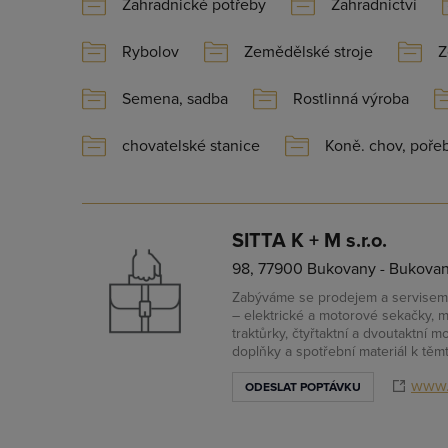
Zahradnické potřeby
Zahradnictví
Rybolov
Zemědělské stroje
Z
Semena, sadba
Rostlinná výroba
chovatelské stanice
Koně. chov, poře
SITTA K + M s.r.o.
98, 77900 Bukovany - Bukova
Zabýváme se prodejem a servisem 
– elektrické a motorové sekačky, mu
traktůrky, čtyřtaktní a dvoutaktní 
doplňky a spotřební materiál k těm
www.
ODESLAT POPTÁVKU