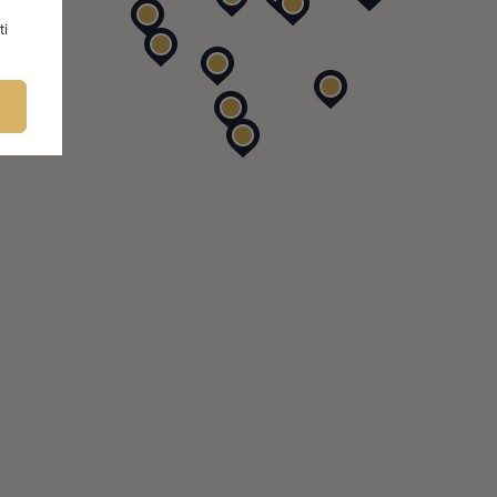
ti
FIRMU