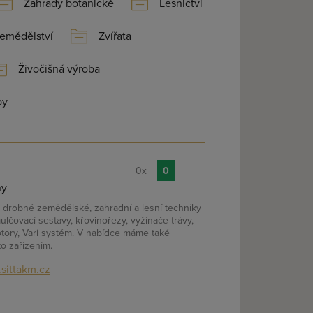
Zahrady botanické
Lesnictví
emědělství
Zvířata
Živočišná výroba
by
0x
0
ny
drobné zemědělské, zahradní a lesní techniky
lčovací sestavy, křovinořezy, vyžínače trávy,
motory, Vari systém. V nabídce máme také
to zařízením.
sittakm.cz