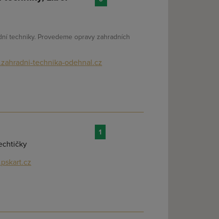
dní techniky. Provedeme opravy zahradních
zahradni-technika-odehnal.cz
1
echtičky
pskart.cz