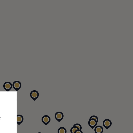
vat se
ve výpisu firem
Vám i Vaší firmě
é
e Vaší firmy