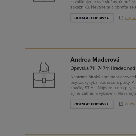
zkvalitňujeme své služby, čehož j
zákazníků. Neváhejte a obraťte se 
pujco
ODESLAT POPTÁVKU
Andrea Maderová
Opavská 711, 74741 Hradec nad
Nabízíme široký sortiment chovate
psy,kočky,ryba,hlodavce a ptáky. A
značky STIHL. Najdete u nás pily, 
a jiné zahradní vybavení. Neváhejte
www.
ODESLAT POPTÁVKU