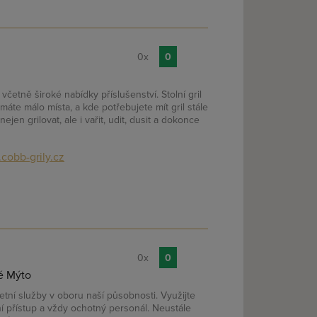
0x
0
včetně široké nabídky příslušenství. Stolní gril
áte málo místa, a kde potřebujete mít gril stále
ejen grilovat, ale i vařit, udit, dusit a dokonce
cobb-grily.cz
0x
0
é Mýto
tní služby v oboru naší působnosti. Využijte
í přístup a vždy ochotný personál. Neustále