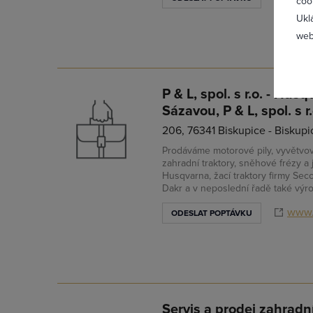
coo
Ukl
web
P & L, spol. s r.o. - Hu
Sázavou, P & L, spol. s r.
Zapomněl
206, 76341 Biskupice - Biskupi
Prodáváme motorové pily, vyvětvovac
zahradní traktory, sněhové frézy a 
Husqvarna, žací traktory firmy Sec
Dakr a v neposlední řadě také výr
www.
ODESLAT POPTÁVKU
Servis a prodej zahradní