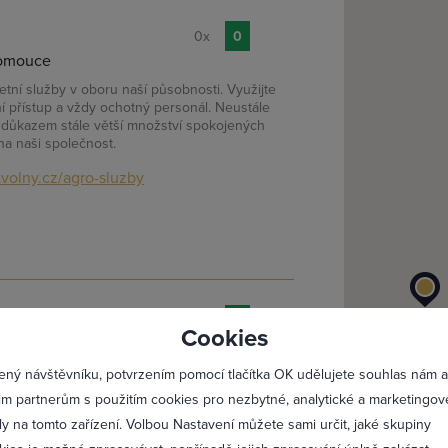
0x
0
lomouce
tní služby v oboru naší působnosti. Využijte
í přístup a vždy ochotný personál. Neustále
e důkazem stále větší množství spokojených
na naši společnost.
volny.cz/agro-sluzby
lásit se
Registro
.o.
0x
0
Cookies
Maximální zviditelnění 
 a díky úzké spolupráci s předními firmami z
ený návštěvníku, potvrzením pomocí tlačítka OK udělujete souhlas nám a
Profesionální přístup k 
t a efektivnost energetických systémů s
im partnerům s použitím cookies pro nezbytné, analytické a marketingov
í prostředí.
Vždy aktuální prezentac
ly na tomto zařízení. Volbou Nastavení můžete sami určit, jaké skupiny
dostrading.eu