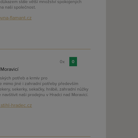
e důkazem stále větší množství spokojených
na naši společnost.
vna-flamant.cz
0x
0
 Moravicí
lských potřeb a krmiv pro
le mimo jiné i zahradní potřeby především
sekery, sekerky, sekačky, hrábě, zahradní nůžky
 navštívit naši prodejnu v Hradci nad Moravicí.
stihl-hradec.cz