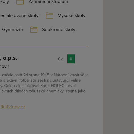
školy
Zahraniční studium
ecializované školy
Vysoké školy
Gymnázia
Soukromé školy
 o.p.s.
0x
0
nov 1
e začala psát 24.srpna 1945 v Národní kavárně v
 a aktivní fotbalisté sešli na ustavující valné
. Celou akci inicioval Karel HOLEC, první
hlavních dílnách zálužské chemičky, stejně jako
klitvinov.cz