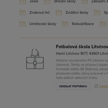
Jesle
Střední školy
Základní 
Znaková řeč
Zvláštní školy
Sp
Umělecké školy
Rekvalifikace
Fotbalová škola Litvínov,
Horní Litvínov 1677, 43601 Litví
Historie současného FK Litvínov s
Litvínově. Tehdy se příznivci kopané
hromadě oddílu SK Stalinovy závody
předseda oddílu, který pracoval v 
řada dalších aktivních hráčů.
www.f
ODESLAT POPTÁVKU