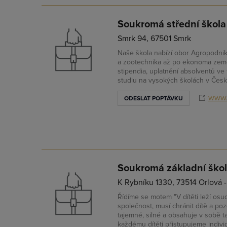
Soukromá střední škola 
Smrk 94, 67501 Smrk
Naše škola nabízí obor Agropodnikán
a zootechnika až po ekonoma země
stipendia, uplatnění absolventů ve 
studiu na vysokých školách v České 
www.
ODESLAT POPTÁVKU
Soukromá základní škola
K Rybníku 1330, 73514 Orlová 
Řídíme se motem "V dítěti leží osu
společnost, musí chránit dítě a po
tajemné, silné a obsahuje v sobě t
každému dítěti přistupujeme individ