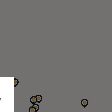
vat se
ve výpisu firem
Vám i Vaší firmě
é
e Vaší firmy