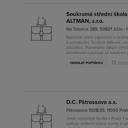
Soukromá střední škola
ALTMAN, s.r.o.
Na Tobolce 389, 50601 Jičín - 
Nabízíme všem zájemcům o vzdělání
a pomaturitní. Studium dálkové, ná
zkouškou. Pomáháme žákům střední
dovednosti a postoje se záměrem je
www.
ODESLAT POPTÁVKU
D.C. Pštrossova a.s.
Pštrossova 1508/35, 11000 Pra
Jsme nejnovější školka v Praze 1 u
splňuje veškeré platné normy a vyh