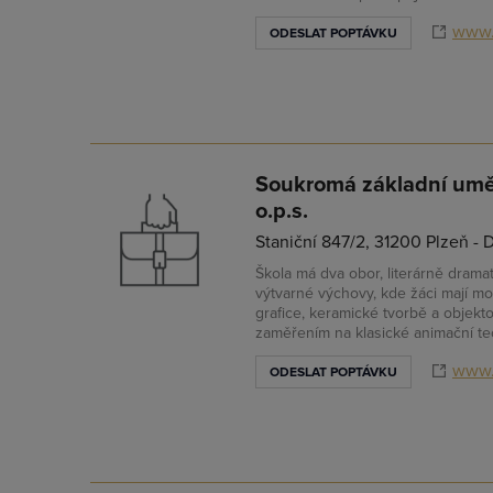
www.
ODESLAT POPTÁVKU
Soukromá základní umě
o.p.s.
Staniční 847/2, 31200 Plzeň -
Škola má dva obor, literárně drama
výtvarné výchovy, kde žáci mají mož
grafice, keramické tvorbě a objekt
zaměřením na klasické animační tec
www.
ODESLAT POPTÁVKU