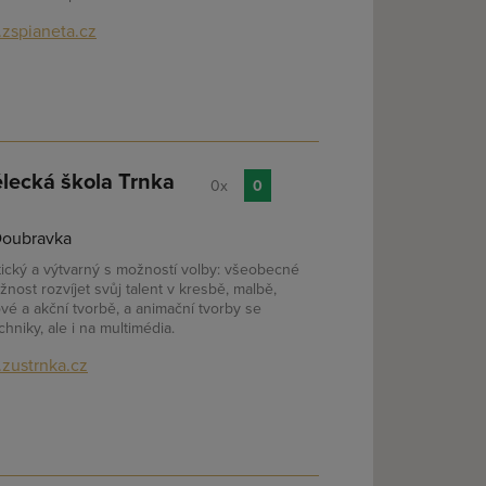
zspianeta.cz
lecká škola Trnka
0x
0
 Doubravka
tický a výtvarný s možností volby: všeobecné
nost rozvíjet svůj talent v kresbě, malbě,
ové a akční tvorbě, a animační tvorby se
hniky, ale i na multimédia.
zustrnka.cz