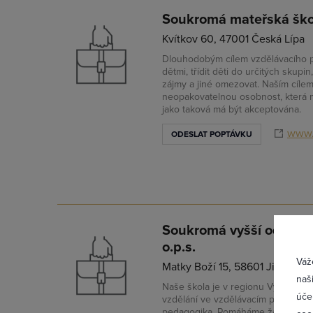
Soukromá mateřská škol
Kvítkov 60, 47001 Česká Lípa
Dlouhodobým cílem vzdělávacího pr
dětmi, třídit děti do určitých skupin
zájmy a jiné omezovat. Naším cílem
neopakovatelnou osobnost, která m
jako taková má být akceptována.
www.
ODESLAT POPTÁVKU
Přih
Soukromá vyšší odborná 
o.p.s.
Váž
Matky Boží 15, 58601 Jihlava 1
naš
Naše škola je v regionu Vysočina j
úče
vzdělání ve vzdělávacím programu 
pedagogika. Pomáháme žákům získ