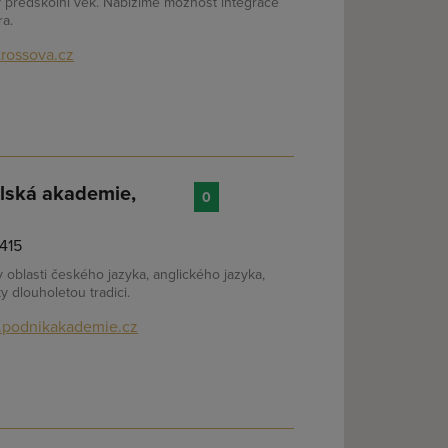
ný předškolní věk. Nabízíme možnost integrace
ra.
rossova.cz
elská akademie,
0
 415
 oblasti českého jazyka, anglického jazyka,
y dlouholetou tradici.
podnikakademie.cz