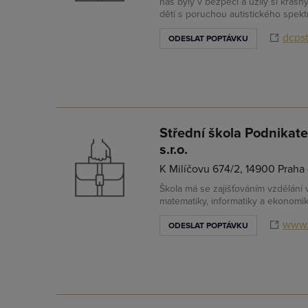
nás byly v bezpečí a užily si krás
dětí s poruchou autistického spekt
dcpst
ODESLAT POPTÁVKU
Střední škola Podnikat
s.r.o.
K Milíčovu 674/2, 14900 Praha
Škola má se zajišťováním vzdělání v
matematiky, informatiky a ekonomik
www.
ODESLAT POPTÁVKU