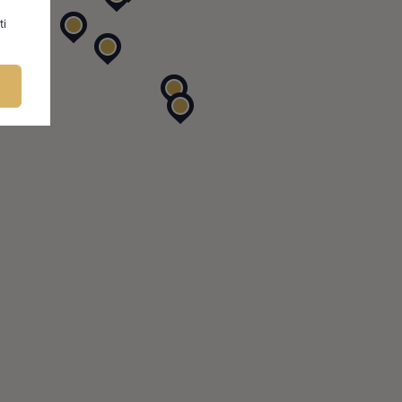
ti
FIRMU