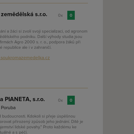
zemědělská s.r.o.
0x
0
í a žáci si zvolí svoji specializaci, od agronom
dělského podniku. Další výhody studia jsou
firmách Agro 2000 s. r. o., podpora žáků při
republice ale i v zahraničí.
soukromazemedelka.cz
 PIANETA, s.r.o.
0x
0
- Poruba
d budoucnosti. Kdokoli si přeje úspěšnou
zorovat přirozený způsob jeho jednání. Dítě je
ajemství lidské povahy." Proto každému ke
uálně a s péčí.