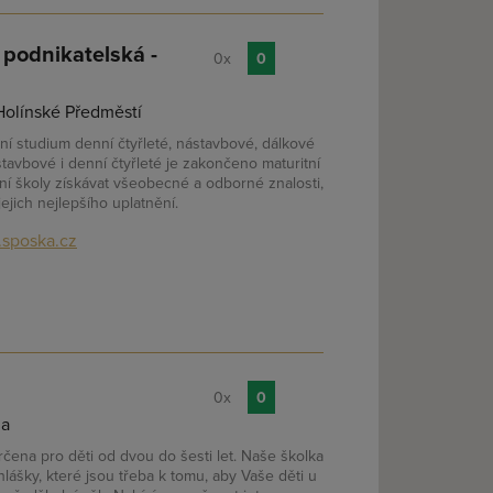
 podnikatelská -
0x
0
Holínské Předměstí
 studium denní čtyřleté, nástavbové, dálkové
stavbové i denní čtyřleté je zakončeno maturitní
 školy získávat všeobecné a odborné znalosti,
jich nejlepšího uplatnění.
sposka.cz
0x
0
ha
rčena pro děti od dvou do šesti let. Naše školka
lášky, které jsou třeba k tomu, aby Vaše děti u