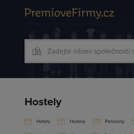
Hostely
Hotely
Hostely
Penziony