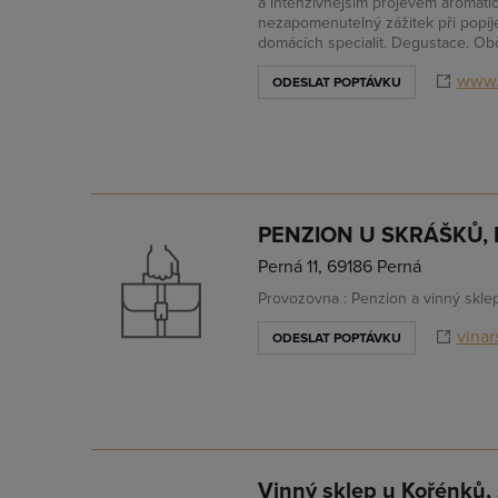
a intenzivnějším projevem aromati
nezapomenutelný zážitek při popí
domácích specialit. Degustace. Obč
www.
ODESLAT POPTÁVKU
PENZION U SKRÁŠKŮ, B
Perná 11, 69186 Perná
Provozovna : Penzion a vinný skle
vinar
ODESLAT POPTÁVKU
Vinný sklep u Kořénků, s