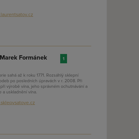
laurentsatov.cz
 Marek Formánek
1
rie sahá až k roku 1771. Rozsáhlý sklepní
hodeb po posledních úpravách v r. 2008. Při
při výrobě vína, jeho správném ochutnávání a
e a uskladnění vína.
sklepvsatove.cz