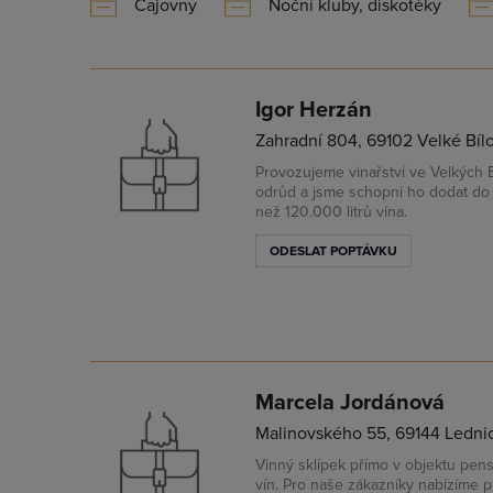
Čajovny
Noční kluby, diskotéky
Igor Herzán
Zahradní 804, 69102 Velké Bíl
Provozujeme vinařství ve Velkých B
odrůd a jsme schopni ho dodat do
než 120.000 litrů vína.
ODESLAT POPTÁVKU
Marcela Jordánová
Malinovského 55, 69144 Lednic
Vinný sklípek přímo v objektu pen
vín. Pro naše zákazníky nabízíme p