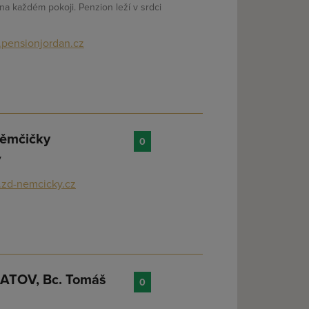
na každém pokoji. Penzion leží v srdci
pensionjordan.cz
Němčičky
0
y
zd-nemcicky.cz
ATOV, Bc. Tomáš
0