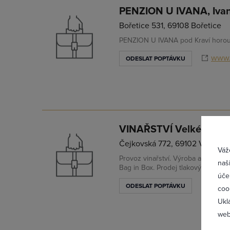
PENZION U IVANA, Ivan
Bořetice 531, 69108 Bořetice
PENZION U IVANA pod Kraví horou
www.
ODESLAT POPTÁVKU
Přih
VINAŘSTVÍ Velké Bílovic
Čejkovská 772, 69102 Velké Bíl
Váž
Provoz vinařství. Výroba a prodej 
naš
Bag in Box. Prodej tlakových láhví
úče
www.v
ODESLAT POPTÁVKU
coo
Ukl
web