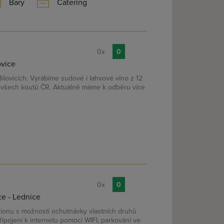
Bary
Catering
0x
0
ovice
ílovicích. Vyrábíme sudové i lahvové víno z 12
 všech koutů ČR. Aktuálně máme k odběru více
0x
0
e - Lednice
sionu s možností ochutnávky vlastních druhů
řipojení k internetu pomocí WIFI, parkování ve