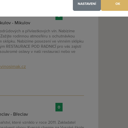
NASTAVENÍ
OK
.o.
0
kulov - Mikulov
(a) jsem heslo
drůdových a přívlastkových vín. Nabízíme
. Zažijte rodinnou atmosféru s ochutnávkou
 sklípku. Nabízíme posezení ve vinném sklípku
í tým RESTAURACE POD RADNICÍ pro vás zajistí
i soukromé oslavy v naši restauraci nebo ve
vinosimak.cz
0
clav - Břeclav
řství, které vzniklo v roce 2011. Zakladatel
je absolvent oboru Kvasná chemie na Vysoké škole