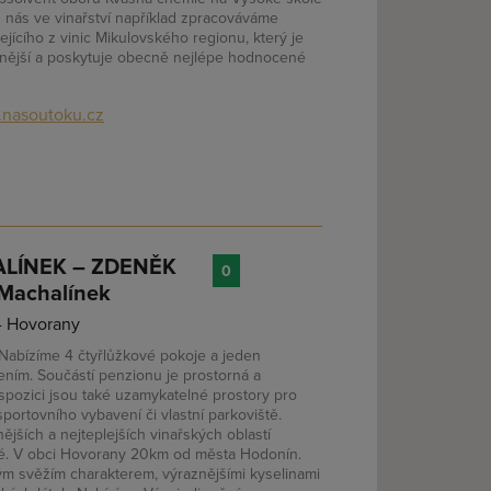
 nás ve vinařství například zpracováváme
ícího z vinic Mikulovského regionu, který je
dnější a poskytuje obecně nejlépe hodnocené
nasoutoku.cz
ALÍNEK – ZDENĚK
0
Machalínek
- Hovorany
 Nabízíme 4 čtyřlůžkové pokoje a jeden
zením. Součástí penzionu je prostorná a
pozici jsou také uzamykatelné prostory pro
ortovního vybavení či vlastní parkoviště.
nějších a nejteplejších vinařských oblastí
cké. V obci Hovorany 20km od města Hodonín.
svým svěžím charakterem, výraznějšími kyselinami