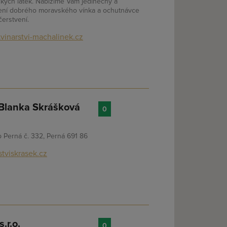
ckých látek. Nabízíme Vám jedinečný a
jení dobrého moravského vínka a ochutnávce
erstvení.
vinarstvi-machalinek.cz
lanka Skrášková
0
p Perná č. 332, Perná 691 86
stviskrasek.cz
.r.o.
0