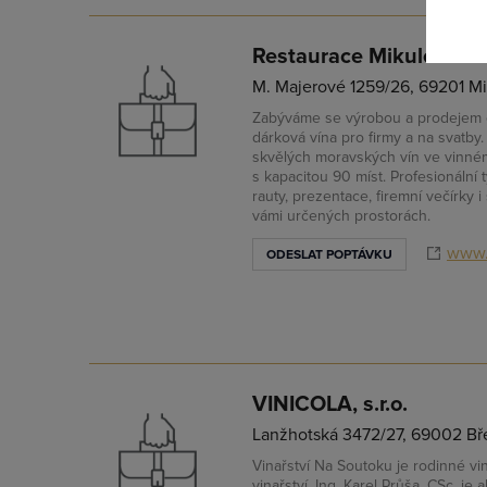
Restaurace Mikulov C s.r
M. Majerové 1259/26, 69201 Mi
Zapomněl
Zabýváme se výrobou a prodejem o
dárková vína pro firmy a na svatby
skvělých moravských vín ve vinném
s kapacitou 90 míst. Profesionáln
rauty, prezentace, firemní večírky 
vámi určených prostorách.
www.
ODESLAT POPTÁVKU
VINICOLA, s.r.o.
Lanžhotská 3472/27, 69002 Bře
Vinařství Na Soutoku je rodinné vina
vinařství, Ing. Karel Průša, CSc. 