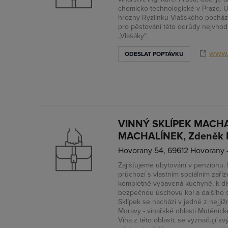
chemicko-technologické v Praze. U
hrozny Ryzlinku Vlašského pocházej
pro pěstování této odrůdy nejvho
„Vlašáky“.
www.
ODESLAT POPTÁVKU
VINNÝ SKLÍPEK MACH
MACHALÍNEK, Zdeněk 
Hovorany 54, 69612 Hovorany 
Zajišťujeme ubytování v penzionu.
průchozí s vlastním sociálním zaří
kompletně vybavená kuchyně, k dis
bezpečnou úschovu kol a dalšího sp
Sklípek se nachází v jedné z nejjiž
Moravy - vinařské oblasti Mutěni
Vína z této oblasti, se vyznačují 