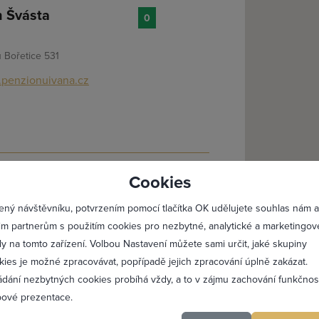
 Švásta
0
 Bořetice 531
penzionuivana.cz
lásit se
Registro
e s.r.o.
Cookies
1
Maximální zviditelnění 
ovice - Velké Bílovic
ený návštěvníku, potvrzením pomocí tlačítka OK udělujete souhlas nám a
Profesionální přístup k 
vína v lahvích, sudech, KEG sudech a cisternách.
im partnerům s použitím cookies pro nezbytné, analytické a marketingov
 s dusíkem
Vždy aktuální prezentac
ly na tomto zařízení. Volbou Nastavení můžete sami určit, jaké skupiny
inarstvivelkebilovice.cz
kies je možné zpracovávat, popřípadě jejich zpracování úplně zakázat.
ádání nezbytných cookies probíhá vždy, a to v zájmu zachování funkčnos
PŘIDAT 
ové prezentace.