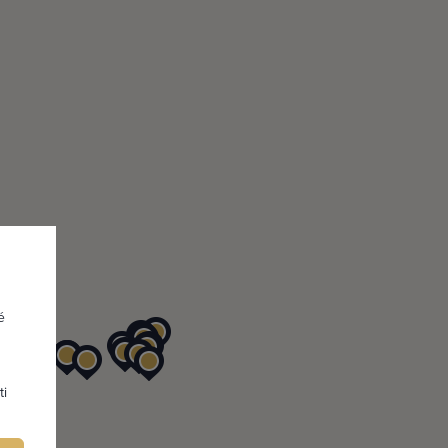
vat se
ve výpisu firem
Vám i Vaší firmě
é
e Vaší firmy
ti
FIRMU