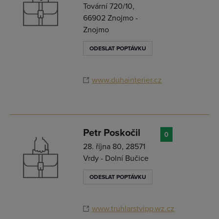
Tovární 720/10,
66902 Znojmo -
Znojmo
ODESLAT POPTÁVKU
www.duhainterier.cz
Petr Poskočil
0
28. října 80, 28571
Vrdy - Dolní Bučice
ODESLAT POPTÁVKU
www.truhlarstvipp.wz.cz