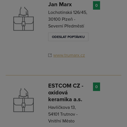
Jan Marx
0
Lochotínská 126/45,
30100 Plzeň -
Severní Předměstí
ODESLAT POPTÁVKU
www.trumarx.cz
ESTCOM CZ -
0
oxidová
keramika a.s.
Havlíčkova 13,
54101 Trutnov -
Vnitřní Město