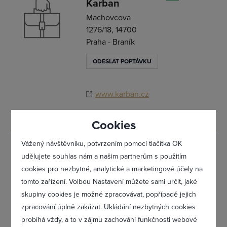
Karban
Přihlásit se
Machovcova
1276/18, 14700
Praha - Braník
ODESLAT POPTÁVKU
www.karban.cz
Cookies
Vážený návštěvníku, potvrzením pomocí tlačítka OK
Zdeněk
0
udělujete souhlas nám a našim partnerům s použitím
Svoboda
cookies pro nezbytné, analytické a marketingové účely na
U stromovky 736,
tomto zařízení. Volbou Nastavení můžete sami určit, jaké
26242 Rožmitál
Zapomněl(a) jsem heslo
skupiny cookies je možné zpracovávat, popřípadě jejich
pod Třemšínem -
zpracování úplně zakázat. Ukládání nezbytných cookies
Rožmi
probíhá vždy, a to v zájmu zachování funkčnosti webové