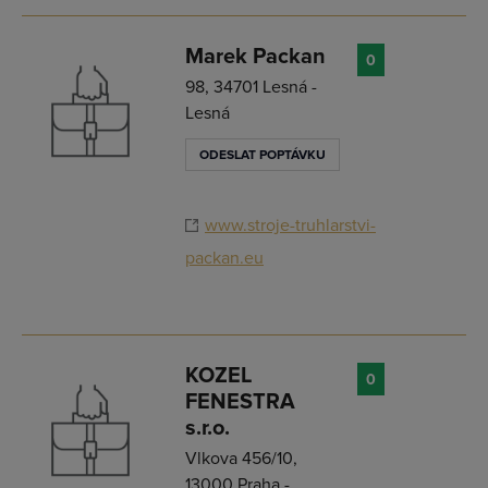
Marek Packan
0
98, 34701 Lesná -
Lesná
ODESLAT POPTÁVKU
www.stroje-truhlarstvi-
packan.eu
KOZEL
0
FENESTRA
s.r.o.
Vlkova 456/10,
13000 Praha -