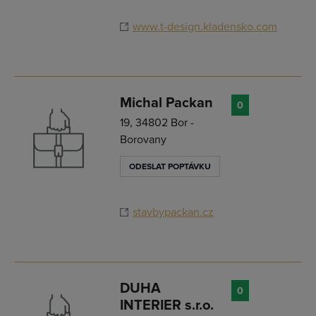
www.t-design.kladensko.com
Michal Packan
0
19, 34802 Bor -
Borovany
ODESLAT POPTÁVKU
stavbypackan.cz
DUHA
0
INTERIER s.r.o.