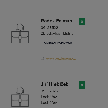
Radek Fajman
0
36, 28522
Zbraslavice - Lipina
ODESLAT POPTÁVKU
www.bezleseni.cz
Jiří Hřebíček
0
39, 37826
Lodhéřov -
Lodhéřov