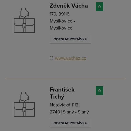
Zdeněk Vácha
0
179, 39116
Myslkovice -
Myslkovice
ODESLAT POPTÁVKU
www.vachaz.cz
František
0
Tichý
Netovická 1112,
27401 Slaný - Slaný
ODESLAT POPTÁVKU