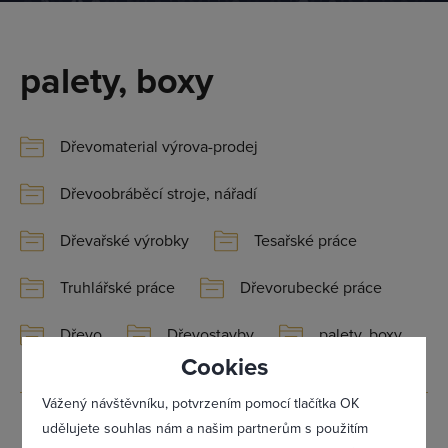
palety, boxy
Dřevomaterial výrova-prodej
Přihlásit se
Dřevoobráběcí stroje, nářadí
Dřevařské výrobky
Tesařské práce
Truhlářské práce
Dřevorubecké práce
Dřevo
Dřevostavby
palety, boxy
Cookies
Vážený návštěvníku, potvrzením pomocí tlačítka OK
N + N spol. s
udělujete souhlas nám a našim partnerům s použitím
0x
1