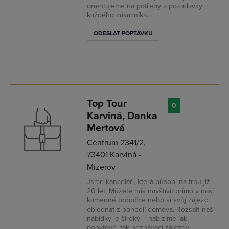
orientujeme na potřeby a požadavky
každého zákazníka.
ODESLAT POPTÁVKU
Top Tour
0
Karviná, Danka
Mertová
Centrum 2341/2,
73401 Karviná -
Mizerov
Jsme kanceláří, která působí na trhu již
20 let. Můžete nás navštívit přímo v naší
kamenné pobočce nebo si svůj zájezd
objednat z pohodlí domova. Rozsah naší
nabídky je široký – nabízíme jak
pobytové, tak poznávací zájezdy,