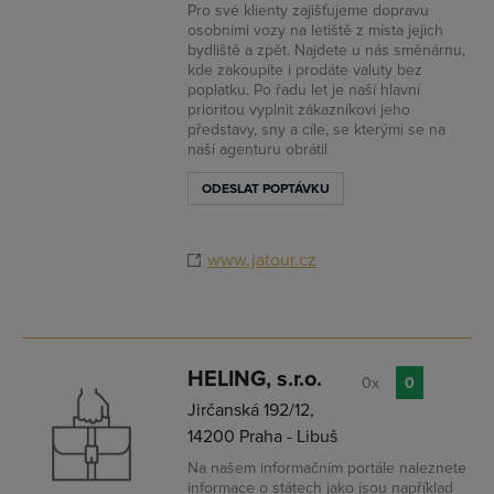
Pro své klienty zajišťujeme dopravu
osobními vozy na letiště z místa jejich
bydliště a zpět. Najdete u nás směnárnu,
kde zakoupíte i prodáte valuty bez
poplatku. Po řadu let je naší hlavní
prioritou vyplnit zákazníkovi jeho
představy, sny a cíle, se kterými se na
naší agenturu obrátil
ODESLAT POPTÁVKU
www.jatour.cz
HELING, s.r.o.
0x
0
Jirčanská 192/12,
14200 Praha - Libuš
Na našem informačním portále naleznete
informace o státech jako jsou například