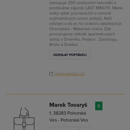
zastupuje 250 cestovních kanceláří a
prodáváme zájezdy LAST MINUTE. Máme
velký výběr poznávacích a cenově
zvýhodněných senior pobytů. Naší
stěžejní a dá se říci srdeční záležitostí je
Chorvatsko - Makarská riviéra. Zde
provozujeme několik apartmánových
domů v Drveníku, Podace , Zaostrogu,
Bristu a Gradaci.
ODESLAT POPTÁVKU
www.kamza.cz
Marek Tovaryš
0
1, 38283 Pohorská
Ves - Pohorská Ves