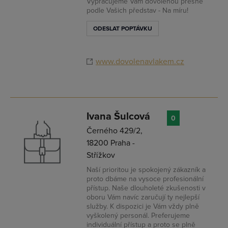
Vypracujeme Vám dovolenou přesně
podle Vašich představ - Na míru!
ODESLAT POPTÁVKU
www.dovolenavlakem.cz
Ivana Šulcová
0
Černého 429/2,
18200 Praha -
Střížkov
Naší prioritou je spokojený zákazník a
proto dbáme na vysoce profesionální
přístup. Naše dlouholeté zkušenosti v
oboru Vám navíc zaručují ty nejlepší
služby. K dispozici je Vám vždy plně
vyškolený personál. Preferujeme
individuální přístup a proto se plně