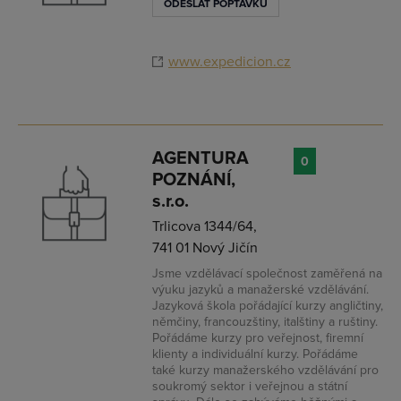
ODESLAT POPTÁVKU
www.expedicion.cz
AGENTURA
0
POZNÁNÍ,
s.r.o.
Trlicova 1344/64,
741 01 Nový Jičín
Jsme vzdělávací společnost zaměřená na
výuku jazyků a manažerské vzdělávání.
Jazyková škola pořádající kurzy angličtiny,
němčiny, francouzštiny, italštiny a ruštiny.
Pořádáme kurzy pro veřejnost, firemní
klienty a individuální kurzy. Pořádáme
také kurzy manažerského vzdělávání pro
soukromý sektor i veřejnou a státní