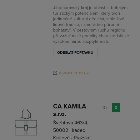
Jihomoravský kraj je oblastí s bohatým
turistickým potenciálem, který tvoří
jedinečné kulturní dědictví, stále živé
lidové tradice, mimořádné přírodní
bohatství. V cestovním ruchu regionu
převažují malé podniky charakteristické
vysokou mírou rozptýlenosti.
ODESLAT POPTÁVKU
www.ccrjm.cz
CA KAMILA
0x
0
s.r.o.
Švehlova 463/4,
50002 Hradec
Králové - Pražské