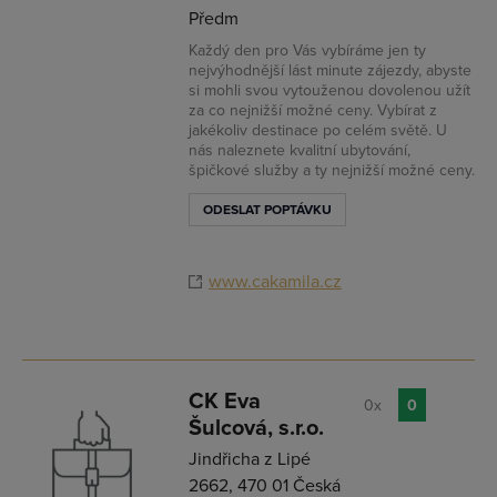
Předm
Každý den pro Vás vybíráme jen ty
nejvýhodnější lást minute zájezdy, abyste
si mohli svou vytouženou dovolenou užít
za co nejnižší možné ceny. Vybírat z
jakékoliv destinace po celém světě. U
nás naleznete kvalitní ubytování,
špičkové služby a ty nejnižší možné ceny.
ODESLAT POPTÁVKU
www.cakamila.cz
CK Eva
0x
0
Šulcová, s.r.o.
Jindřicha z Lipé
2662, 470 01 Česká