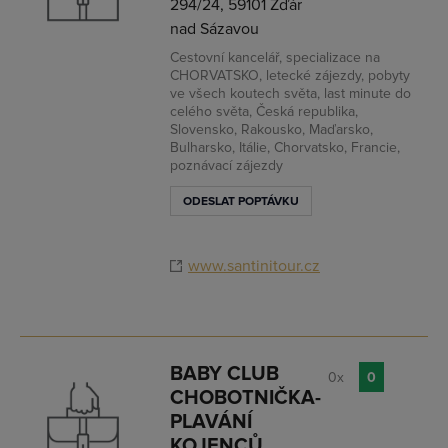
294/24, 59101 Žďár
nad Sázavou
Cestovní kancelář, specializace na
CHORVATSKO, letecké zájezdy, pobyty
ve všech koutech světa, last minute do
celého světa, Česká republika,
Slovensko, Rakousko, Maďarsko,
Bulharsko, Itálie, Chorvatsko, Francie,
poznávací zájezdy
ODESLAT POPTÁVKU
www.santinitour.cz
BABY CLUB
0x
0
CHOBOTNIČKA-
PLAVÁNÍ
KOJENCŮ,