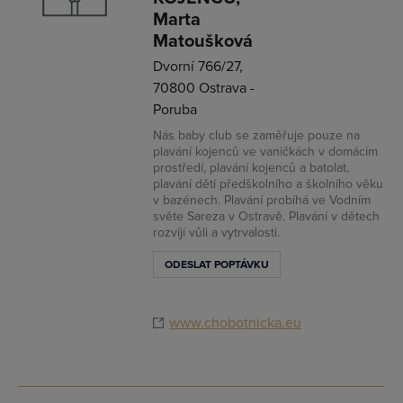
Marta
Matoušková
Dvorní 766/27,
70800 Ostrava -
Poruba
Nás baby club se zaměřuje pouze na
plavání kojenců ve vaničkách v domácím
prostředí, plavání kojenců a batolat,
plavání dětí předškolního a školního věku
v bazénech. Plavání probíhá ve Vodním
světe Sareza v Ostravě. Plavání v dětech
rozvíjí vůli a vytrvalosti.
ODESLAT POPTÁVKU
www.chobotnicka.eu