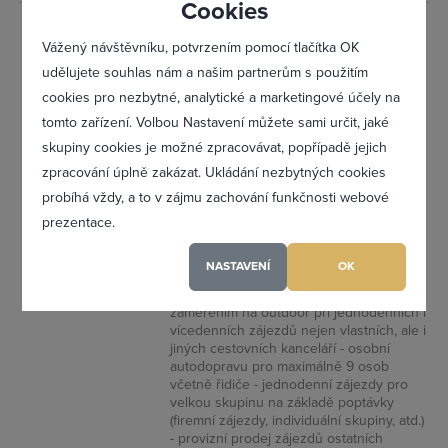
Cookies
CESTOVNÍ A
0
Vážený návštěvníku, potvrzením pomocí tlačítka OK
DOPRAVNÍ
udělujete souhlas nám a našim partnerům s použitím
AGENTURA,
cookies pro nezbytné, analytické a marketingové účely na
Dominik Bican
tomto zařízení. Volbou Nastavení můžete sami určit, jaké
Dr. M. Horákové
Zapomněl(a) jsem heslo
skupiny cookies je možné zpracovávat, popřípadě jejich
1650, 39701 Písek -
zpracování úplně zakázat. Ukládání nezbytných cookies
Budějovické
probíhá vždy, a to v zájmu zachování funkčnosti webové
Předměstí
prezentace.
Registrovat se
KONTAKTNÍ ADRESA : <b>BICI Travel,
cestovní a dopravní agentura</b> K.
NASTAVENÍ
OK
Štěcha 1224/24, 370 05 České
Budějovice - služby průvodce se
zaměřením na outdoor při jednodenních i
Maximální zviditelnění ve výpisu firem
vícedenních zájezdů nejen vlastních, ale i
jiných cestovních kanceláří - osobní
Profesionální přístup k Vám i Vaší firmě
autodopravu pro maximálně 9 osob
včetně řidiče - jednodenní zájezdy pro
Vždy aktuální prezentace Vaší firmy
velkou skupinu na základě poptávky
(firemní zájezdy, individuální skupiny, atd.)
- provizní prodej zájezdů ostatních