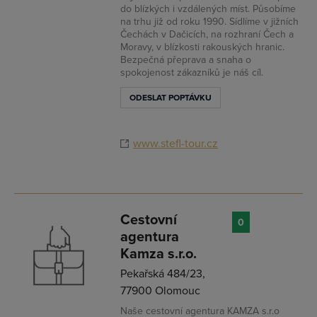
do blízkých i vzdálených míst. Působíme
na trhu již od roku 1990. Sídlíme v jižních
Čechách v Dačicích, na rozhraní Čech a
Moravy, v blízkosti rakouských hranic.
Bezpečná přeprava a snaha o
spokojenost zákazníků je náš cíl.
ODESLAT POPTÁVKU
www.stefl-tour.cz
Cestovní
0
agentura
Kamza s.r.o.
Pekařská 484/23,
77900 Olomouc
Naše cestovní agentura KAMZA s.r.o