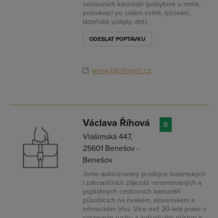
cestovních kanceláří (pobytové u moře,
PŘIDAT FIRMU
poznávací po celém světě, lyžování,
lázeňské pobyty, atd.)
ODESLAT POPTÁVKU
www.bicitravel.cz
Václava Říhová
0
Vlašimská 447,
25601 Benešov -
Benešov
Jsme autorizovaný prodejce tuzemských
i zahraničních zájezdů renomovaných a
pojištěných cestovních kanceláří
působících na českém, slovenském a
německém trhu. Více než 20-letá praxe v
cestovním ruchu a individuální přístup k