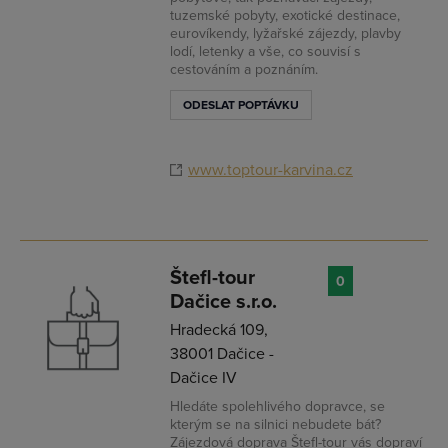
tuzemské pobyty, exotické destinace,
eurovíkendy, lyžařské zájezdy, plavby
lodí, letenky a vše, co souvisí s
cestováním a poznáním.
ODESLAT POPTÁVKU
www.toptour-karvina.cz
Štefl-tour
0
Dačice s.r.o.
Hradecká 109,
38001 Dačice -
Dačice IV
Hledáte spolehlivého dopravce, se
kterým se na silnici nebudete bát?
Zájezdová doprava Štefl-tour vás dopraví