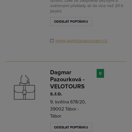
správu. Dále se zabýváme běžnými a
ověřenými překlady až do více než 20-ti
jazyků.
ODESLAT POPTÁVKU
www.agenturapoznani.cz
Dagmar
0
Pazourková -
VELOTOURS
s.r.o.
9. května 678/20,
39002 Tábor -
Tábor
ODESLAT POPTÁVKU