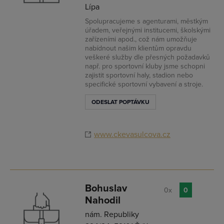
Lípa
Spolupracujeme s agenturami, městkým
úřadem, veřejnými institucemi, školskými
zařízeními apod., což nám umožňuje
nabídnout našim klientům opravdu
veškeré služby dle přesných požadavků
např. pro sportovní kluby jsme schopni
zajistit sportovní haly, stadion nebo
specifické sportovní vybavení a stroje.
ODESLAT POPTÁVKU
www.ckevasulcova.cz
Bohuslav
0x
0
Nahodil
nám. Republiky