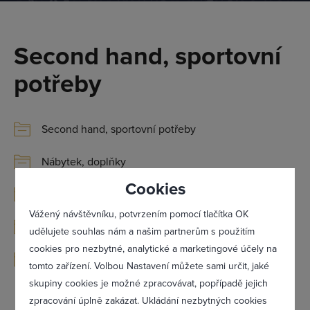
Přihlásit se
Second hand, sportovní
potřeby
Second hand, sportovní potřeby
Nábytek, doplňky
Cookies
Stroje, nářadí, stavobazary
Vážený návštěvníku, potvrzením pomocí tlačítka OK
Elektro, telekomunikace
Zastavárny
udělujete souhlas nám a našim partnerům s použitím
cookies pro nezbytné, analytické a marketingové účely na
Ostatní
tomto zařízení. Volbou Nastavení můžete sami určit, jaké
Zapomněl(a) jsem heslo
skupiny cookies je možné zpracovávat, popřípadě jejich
zpracování úplně zakázat. Ukládání nezbytných cookies