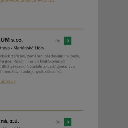
jktelekomunikace.evron.cz
M s.r.o.
0x
0
rava - Mariánské Hory
ických zařízení, zaměřeni především na ipady,
y a jiné. Rukami našich kvalifikovaných
k 800 zakázek. Neustále zkvalitňujeme své
tší množství spokojených zákazníků
abax.cz
ná, z.ú.
0x
0