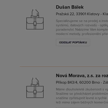
Dušan Bálek
Pražská 22, 33901 Klatovy - Kla
Specializujeme se na prodej a ins
systémů, datových rozvodů - opti
poradenství. Nabízíme Vám komplet
moderní metody, profesionální přís
ODESLAT POPTÁVKU
Nová Morava, z.s. za roz
Příkop 843/4, 60200 Brno - Zá
Máme dlouholeleté zkušenosti s v
Snažíme se předcházet problémům a
snažíme zpřístupnit levné a rychlé 
leží mimo zájem běžných komerčníc