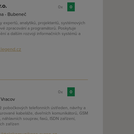
.o.
0x
0
ha - Bubeneč
y expertů, analytiků, projektantů, systémových
vé zpracování a programátorů. Poskytuje
ění a dalším rozvoji informačních systémů a
legend.cz
0x
0
 Vracov
áž pobočkových telefonních ústředen, návrhy a
turované kabeláže, dveřních komunikátorů, GSM
 náhlavních souprav, faxů, ISDN zařízení,
ch zařízen