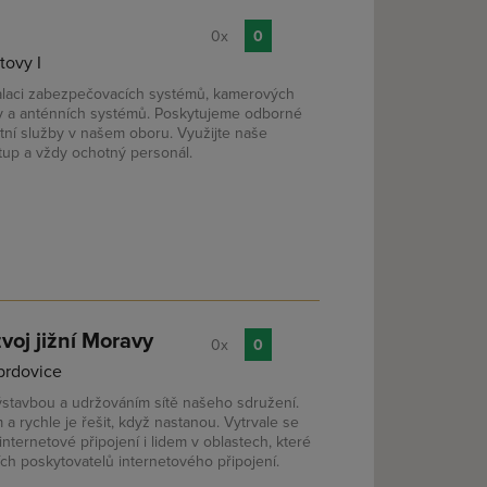
0x
0
tovy I
talaci zabezpečovacích systémů, kamerových
ky a anténních systémů. Poskytujeme odborné
ní služby v našem oboru. Využijte naše
tup a vždy ochotný personál.
voj jižní Moravy
0x
0
brdovice
ýstavbou a udržováním sítě našeho sdružení.
 rychle je řešit, když nastanou. Vytrvale se
internetové připojení i lidem v oblastech, které
h poskytovatelů internetového připojení.