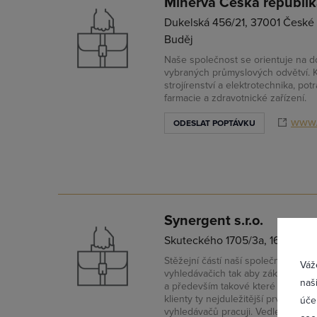
Minerva Česká republika
Dukelská 456/21, 37001 České
Buděj
Naše společnost se orientuje na do
vybraných průmyslových odvětví. K
strojírenství a elektrotechnika, pot
farmacie a zdravotnické zařízení.
www.
ODESLAT POPTÁVKU
Přih
Synergent s.r.o.
Skuteckého 1705/3a, 16300 Pr
Stěžejní částí naší společnosti je z
Váž
vyhledávačich tak aby zákazník dok
naš
a především takové které potřebuje
klienty ty nejduležitější prvky dohl
úče
vyhledávačů pracuji. Vedlejší činnos