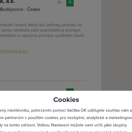
, a.s.
0x
0
 Budějovice - České
dávání řešení, která řeší potřeby podniků ve
 těmto odvětvím patři automobilový průmysl,
ravinářství a nápojový průmysl, spotřební zboží,
minerva-is.eu
lásit se
Registro
0x
0
Cookies
aha - Řepy
Maximální zviditelnění 
ajistit zákazníkum vyšší příčky na internetových
ený návštěvníku, potvrzením pomocí tlačítka OK udělujete souhlas nám a
ázal díky své prezentaci oslovit více zákazníků
Profesionální přístup k 
im partnerům s použitím cookies pro nezbytné, analytické a marketingov
 pro chod svojí firmy. Řešíme individuálně s
edatelnosti a klíčová slova na nichž roboti
Vždy aktuální prezentac
ly na tomto zařízení. Volbou Nastavení můžete sami určit, jaké skupiny
ti firmy jsou stavební práce a textil.