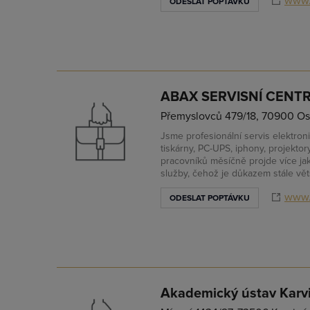
www.
ODESLAT POPTÁVKU
ABAX SERVISNÍ CENTRU
Přemyslovců 479/18, 70900 Ost
Jsme profesionální servis elektron
tiskárny, PC-UPS, iphony, projektor
pracovníků měsíčně projde více ja
služby, čehož je důkazem stále vě
www.
ODESLAT POPTÁVKU
Akademický ústav Karvi