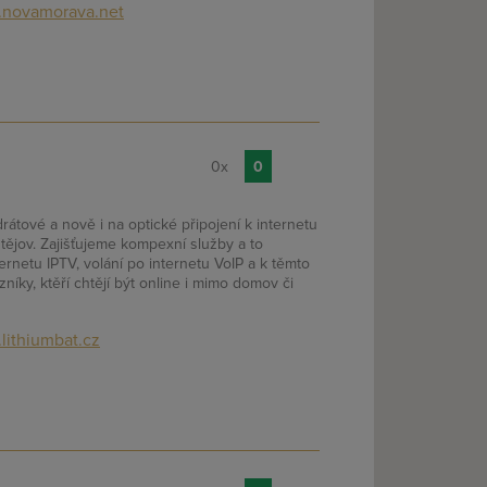
novamorava.net
0x
0
tové a nově i na optické připojení k internetu
tějov. Zajišťujeme kompexní služby a to
nternetu IPTV, volání po internetu VoIP a k těmto
níky, ktěří chtějí být online i mimo domov či
lithiumbat.cz