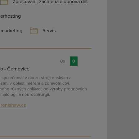
Zpracování, zachrana a obnova dat
verhosting
 marketing
Servis
0x
0
o - Černovice
společností v oboru strojírenských a
tmi v oblasti měření a zdravotnictví.
oho různých aplikací, od výroby proudových
matologii a neurochirurgii.
renishaw.cz