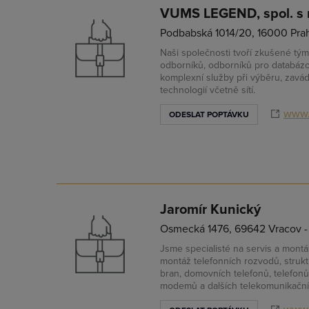
VUMS LEGEND, spol. s r
Podbabská 1014/20, 16000 Pra
Naši společnosti tvoří zkušené tým
odborníků, odborníků pro databázo
komplexní služby při výběru, zavád
technologií včetně sítí.
www.
ODESLAT POPTÁVKU
Jaromír Kunický
Osmecká 1476, 69642 Vracov -
Jsme specialisté na servis a mont
montáž telefonních rozvodů, struk
bran, domovních telefonů, telefonů,
modemů a dalších telekomunikační