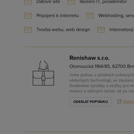
Datové sítě
Školení IT, poradenství
Pripojení k internetu
Webhosting, ser
Tvorba webu, web design
Internetový
Renishaw s.r.o.
Olomoucká 1164/85, 62700 Brn
Jsme jednou z předních světových 
vědeckých technologií, se zkušenos
Dodáváme výrobky a služby pro mn
motorů a větrných turbín, až po sto
www.
ODESLAT POPTÁVKU