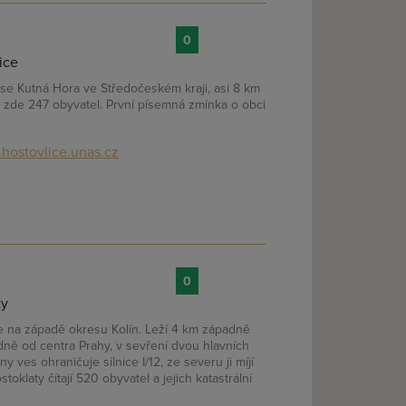
0
ice
se Kutná Hora ve Středočeském kraji, asi 8 km
e zde 247 obyvatel. První písemná zmínka o obci
hostovlice.unas.cz
0
ty
se na západě okresu Kolín. Leží 4 km západně
ě od centra Prahy, v sevření dvou hlavních
ny ves ohraničuje silnice I/12, ze severu ji míjí
toklaty čítají 520 obyvatel a jejich katastrální