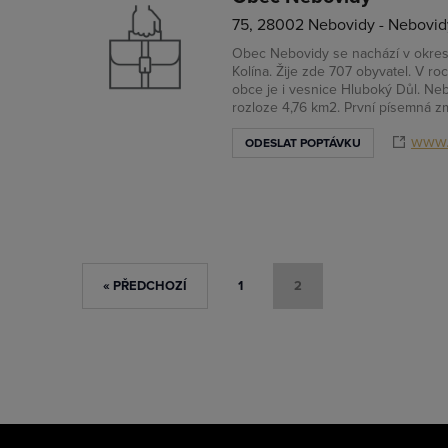
75, 28002 Nebovidy - Nebovid
Obec Nebovidy se nachází v okrese
Kolína. Žije zde 707 obyvatel. V r
obce je i vesnice Hluboký Důl. Neb
rozloze 4,76 km2. První písemná zm
www.
ODESLAT POPTÁVKU
« PŘEDCHOZÍ
1
2