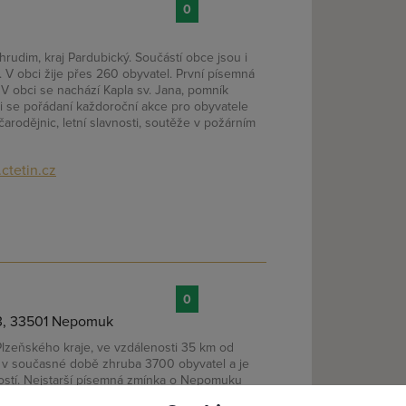
0
rudim, kraj Pardubický. Součástí obce jsou i
. V obci žije přes 260 obyvatel. První písemná
 V obci se nachází Kapla sv. Jana, pomník
ci se pořádaní každoroční akce pro obyvatele
čarodějnic, letní slavnosti, soutěže v požárním
ctetin.cz
0
3, 33501 Nepomuk
Plzeňského kraje, ve vzdálenosti 35 km od
lásit se
Registro
á v současné době zhruba 3700 obyvatel a je
ostí. Nejstarší písemná zmínka o Nepomuku
sterciáckého kláštera v roce 1144.