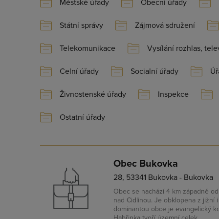
Městské úřady
Obecní úřady
Státní správy
Zájmová sdružení
Telekomunikace
Vysílání rozhlas, tele
Celní úřady
Socialní úřady
Úř
Živnostenské úřady
Inspekce
Ostatní úřady
Obec Bukovka
28, 53341 Bukovka - Bukovka
Obec se nachází 4 km západně o
nad Cidlinou. Je obklopena z jižní 
dominantou obce je evangelický ko
Habřinka tvoří územní celek.