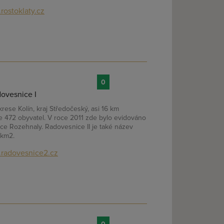
rostoklaty.cz
0
dovesnice I
krese Kolín, kraj Středočeský, asi 16 km
e 472 obyvatel. V roce 2011 zde bylo evidováno
ice Rozehnaly. Radovesnice II je také název
 km2.
radovesnice2.cz