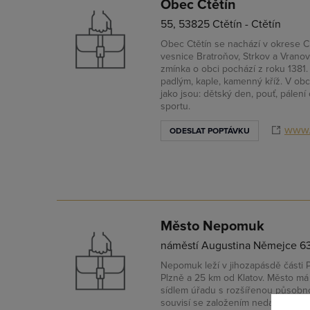
Obec Ctětín
55, 53825 Ctětín - Ctětín
Obec Ctětín se nachází v okrese Ch
vesnice Bratroňov, Strkov a Vranov
zmínka o obci pochází z roku 1381.
padlým, kaple, kamenný kříž. V ob
jako jsou: dětský den, pouť, pálení 
sportu.
www.
ODESLAT POPTÁVKU
Město Nepomuk
náměstí Augustina Němejce 6
Nepomuk leží v jihozapásdě části 
Přih
Plzně a 25 km od Klatov. Město m
sídlem úřadu s rozšířenou působn
souvisí se založením nedalekého ci