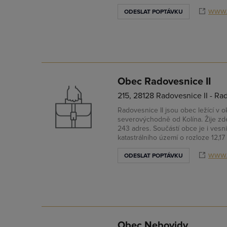
www.
ODESLAT POPTÁVKU
Obec Radovesnice II
215, 28128 Radovesnice II - Ra
Radovesnice II jsou obec ležící v o
severovýchodně od Kolína. Žije zd
243 adres. Součástí obce je i vesn
katastrálního území o rozloze 12,17
www.
ODESLAT POPTÁVKU
Obec Nebovidy