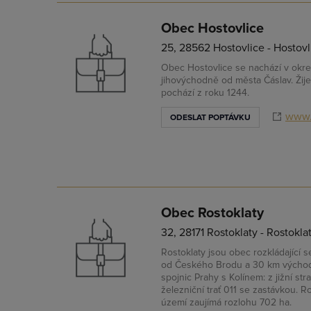
Obec Hostovlice
25, 28562 Hostovlice - Hostovl
Obec Hostovlice se nachází v okre
jihovýchodně od města Čáslav. Žij
pochází z roku 1244.
www.
ODESLAT POPTÁVKU
Obec Rostoklaty
32, 28171 Rostoklaty - Rostokla
Rostoklaty jsou obec rozkládající 
od Českého Brodu a 30 km východn
spojnic Prahy s Kolínem: z jižní stra
železniční trať 011 se zastávkou. Ros
území zaujímá rozlohu 702 ha.