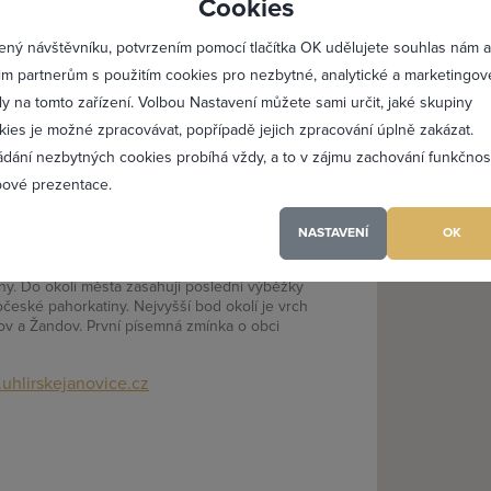
Cookies
Maximální zviditelnění 
nepomuk.cz
ený návštěvníku, potvrzením pomocí tlačítka OK udělujete souhlas nám a
Profesionální přístup k 
im partnerům s použitím cookies pro nezbytné, analytické a marketingov
Vždy aktuální prezentac
ly na tomto zařízení. Volbou Nastavení můžete sami určit, jaké skupiny
kies je možné zpracovávat, popřípadě jejich zpracování úplně zakázat.
ádání nezbytných cookies probíhá vždy, a to v zájmu zachování funkčnos
e
0
PŘIDAT 
ové prezentace.
lířské Janovice -
NASTAVENÍ
OK
ápadně od Kutné Hory na mírně zvlněné planině,
iny. Do okolí města zasahují poslední výběžky
eské pahorkatiny. Nejvyšší bod okolí je vrch
(a) jsem heslo
v a Žandov. První písemná zmínka o obci
uhlirskejanovice.cz