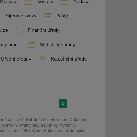
Městyse
Komory
Nadace
Zájmové svazy
Pošty
vize
Finanční úřady
ady práce
Statistické úřady
Úřední orgány
Katastrální úřady
0
d města Lázně Bohdaneč, směrem na Chlumec
i východní strany lesy a rybníky. Výraznou
stel z roku 1861. Obec Bukovka a místní část