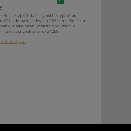
0
y
 Kolín, kraj Středočeský asi 5 km jižně od
oce 2011 zde bylo evidováno 266 adres. Součástí
ovidy je také název katastrálního území o
ínka o obci pochází z roku 1268.
nebovidy.eu