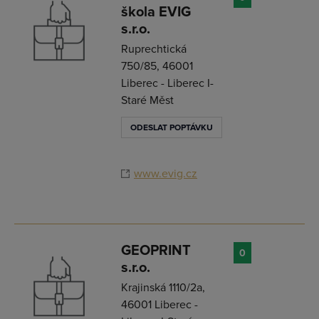
škola EVIG
s.r.o.
Ruprechtická
750/85, 46001
Liberec - Liberec I-
Staré Měst
ODESLAT POPTÁVKU
www.evig.cz
GEOPRINT
0
s.r.o.
Krajinská 1110/2a,
46001 Liberec -