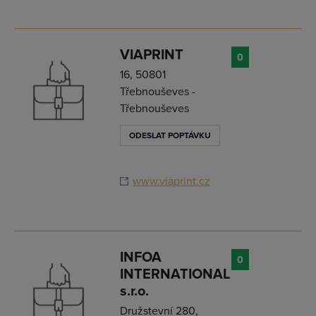
VIAPRINT
0
16, 50801
Třebnouševes -
Třebnouševes
ODESLAT POPTÁVKU
www.viaprint.cz
INFOA
0
INTERNATIONAL
s.r.o.
Družstevní 280,