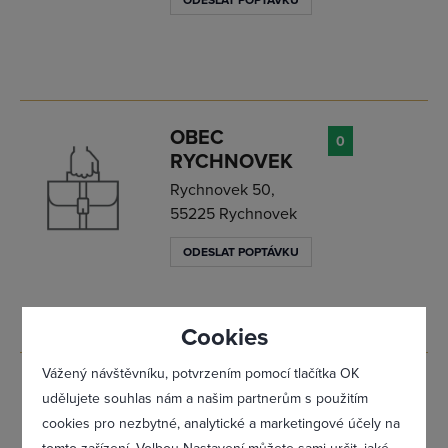
ODESLAT POPTÁVKU
Přihlásit se
OBEC
0
RYCHNOVEK
Rychnovek 50,
55225 Rychnovek
ODESLAT POPTÁVKU
Cookies
Vážený návštěvníku, potvrzením pomocí tlačítka OK
TISKÁRNA
0
udělujete souhlas nám a našim partnerům s použitím
BOR spol. s
cookies pro nezbytné, analytické a marketingové účely na
r.o., TISKÁRNA