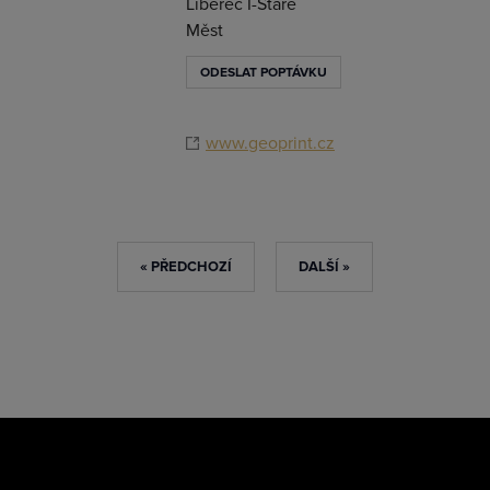
Liberec I-Staré
Měst
ODESLAT POPTÁVKU
www.geoprint.cz
« PŘEDCHOZÍ
DALŠÍ »