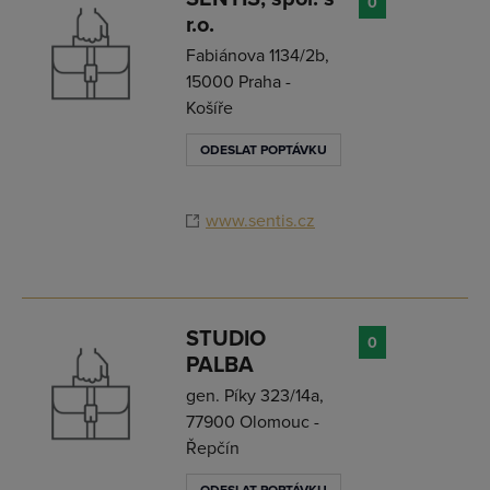
0
r.o.
Fabiánova 1134/2b,
15000 Praha -
Košíře
ODESLAT POPTÁVKU
www.sentis.cz
STUDIO
0
PALBA
gen. Píky 323/14a,
77900 Olomouc -
Řepčín