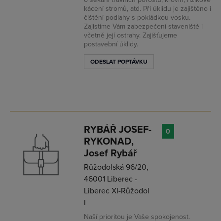
kácení stromů, atd. Při úklidu je zajištěno i
čištění podlahy s pokládkou vosku.
Zajistíme Vám zabezpečení staveniště i
včetně její ostrahy. Zajišťujeme
postavební úklidy.
ODESLAT POPTÁVKU
RYBÁŘ JOSEF-
0
RYKONAD,
Josef Rybář
Růžodolská 96/20,
46001 Liberec -
Liberec XI-Růžodol
I
Naší prioritou je Vaše spokojenost.