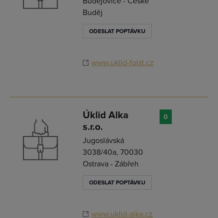
Budějovice - České
Buděj
ODESLAT POPTÁVKU
www.uklid-foist.cz
Úklid Alka
0
s.r.o.
Jugoslávská
3038/40a, 70030
Ostrava - Zábřeh
ODESLAT POPTÁVKU
www.uklid-alka.cz