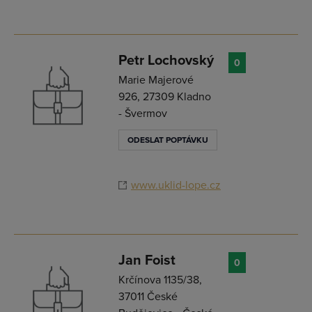
Petr Lochovský
0
Marie Majerové
926, 27309 Kladno
- Švermov
ODESLAT POPTÁVKU
www.uklid-lope.cz
Jan Foist
0
Krčínova 1135/38,
37011 České