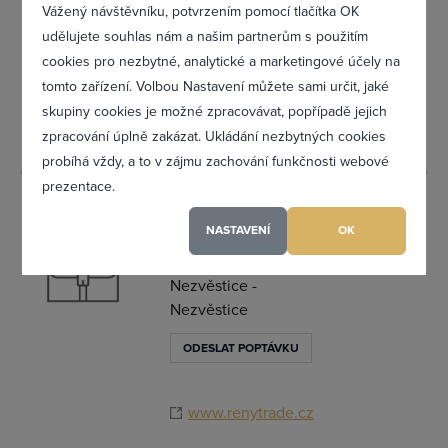
malířství, zdění
Vážený návštěvníku, potvrzením pomocí tlačítka OK
udělujete souhlas nám a našim partnerům s použitím
ODESLAT POPTÁVKU
cookies pro nezbytné, analytické a marketingové účely na
tomto zařízení. Volbou Nastavení můžete sami určit, jaké
www.eurokvalit.cz
Zapomněl(a) jsem heslo
skupiny cookies je možné zpracovávat, popřípadě jejich
zpracování úplně zakázat. Ukládání nezbytných cookies
probíhá vždy, a to v zájmu zachování funkčnosti webové
prezentace.
Registrovat se
Renáta
0
Heřmanová
NASTAVENÍ
OK
175, 33204
Maximální zviditelnění ve výpisu firem
Nezvěstice -
Nezvěstice
Profesionální přístup k Vám i Vaší firmě
ODESLAT POPTÁVKU
Vždy aktuální prezentace Vaší firmy
www.renytrade.cz
PŘIDAT FIRMU