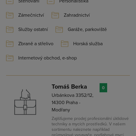
Stěhování
Personalistika
Zámečnictví
Zahradnictví
Služby ostatní
Garáže, parkoviště
Zbraně a střelivo
Horská služba
Internetový obchod, e-shop
Tomáš Berka
0
Urbánkova 3352/12,
14300 Praha -
Modřany
Zajišťujeme prodej profesionální úklidové
techniky a mycích prostředků. V našem
sortimentu naleznete například
průmyslové vysavače, podlahové mycí