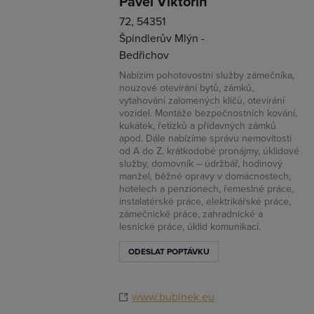
Pavel Viktorin
72, 54351
Špindlerův Mlýn -
Bedřichov
Nabízím pohotovostní služby zámečníka,
nouzové otevírání bytů, zámků,
vytahování zalomených klíčů, otevírání
vozidel. Montáže bezpečnostních kování,
kukátek, řetízků a přídavných zámků
apod. Dále nabízíme správu nemovitostí
od A do Z, krátkodobé pronájmy, úklidové
služby, domovník – údržbář, hodinový
manžel, běžné opravy v domácnostech,
hotelech a penzionech, řemeslné práce,
instalatérské práce, elektrikářské práce,
zámečnické práce, zahradnické a
lesnické práce, úklid komunikací.
ODESLAT POPTÁVKU
www.bubinek.eu