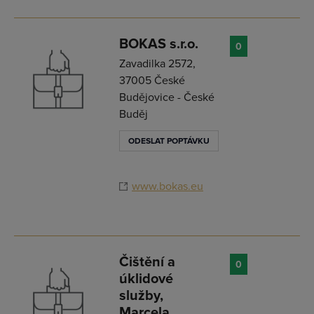
BOKAS s.r.o.
0
Zavadilka 2572,
37005 České
Budějovice - České
Buděj
ODESLAT POPTÁVKU
www.bokas.eu
Čištění a
0
úklidové
služby,
Marcela