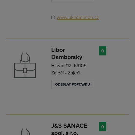
www.uklidmimon.cz
Libor
0
Damborský
Hlavní 112, 69105
Zaječí - Zaječí
ODESLAT POPTÁVKU
J&S SANACE
0
spol. s r.o.