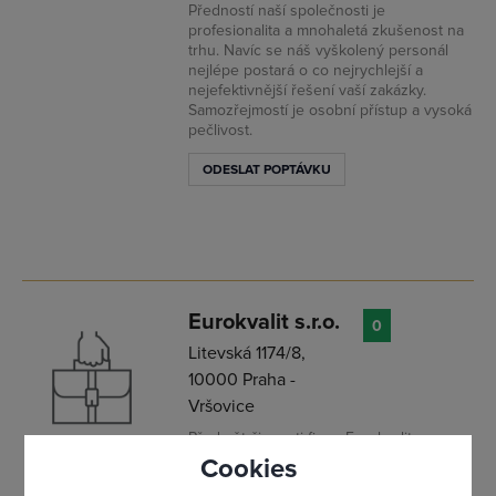
Předností naší společnosti je
profesionalita a mnohaletá zkušenost na
trhu. Navíc se náš vyškolený personál
nejlépe postará o co nejrychlejší a
nejefektivnější řešení vaší zakázky.
Samozřejmostí je osobní přístup a vysoká
pečlivost.
ODESLAT POPTÁVKU
Přihlásit se
Eurokvalit s.r.o.
0
Litevská 1174/8,
10000 Praha -
Vršovice
Předmět činnosti firmy Eurokvalit s.r.o.
stavby, stavby na klíč, fasády, výkopové
Cookies
práce,stavební práce, pomocné práce,