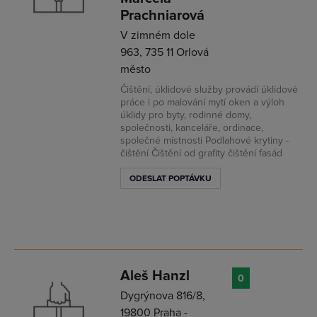
Prachniarová
V zimném dole
963, 735 11 Orlová
město
Čištění, úklidové služby provádí úklidové
práce i po malování mytí oken a výloh
úklidy pro byty, rodinné domy,
společnosti, kanceláře, ordinace,
společné místnosti Podlahové krytiny -
čištění Čištění od grafity čištění fasád
ODESLAT POPTÁVKU
Aleš Hanzl
0
Dygrýnova 816/8,
19800 Praha -