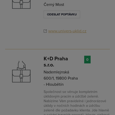
Černý Most
ODESLAT POPTÁVKU
www.univers-uklid.cz
K+D Praha
0
s.r.o.
Nademlejnská
600/1, 19800 Praha
- Hloubětín
Společnost se věnuje kompletním
úklidovým pracím a údržbě zeleně.
Nabízíme Vám pravidelné i jednorázové
úklidy v nočních hodinách a údržbu
zeleně dle požadavku klienta. Jde hlavně
o sekání travních porostů, křovin, rizikové