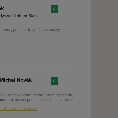
ek
0
ndýs nad Labem-Stará
 prodej pneumatik, výměnu a opravy
Michal Novák
0
ek, opravy elektroinstalací, autodiagnostiku,
imatizací, provoz pneuservisu, odtah vozidel.
autoservis-valsov.cz