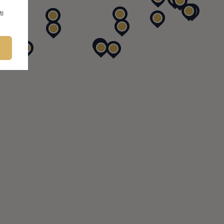
ti
FIRMU