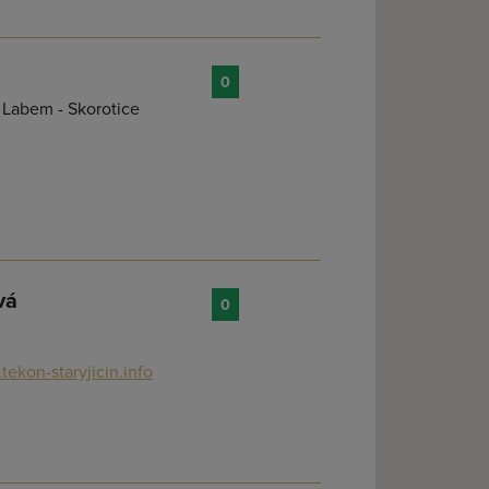
0
 Labem - Skorotice
vá
0
ekon-staryjicin.info