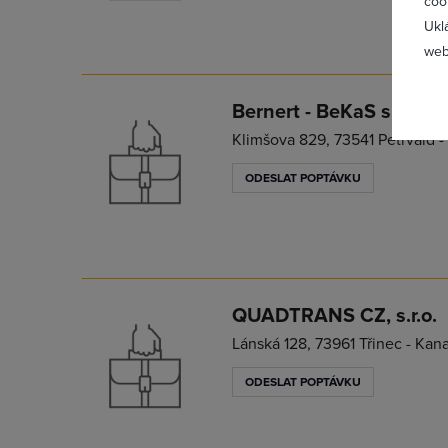
coo
Ukl
web
Bernert - BeKaS s.r.o.
Klimšova 829, 73541 Petřvald -
Zapomněl
ODESLAT POPTÁVKU
QUADTRANS CZ, s.r.o.
Lánská 128, 73961 Třinec - Kan
ODESLAT POPTÁVKU