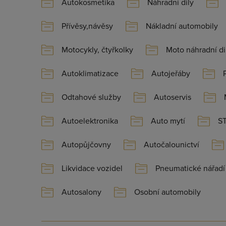
Autokosmetika
Náhradní dily
Přívěsy,návěsy
Nákladní automobily
Motocykly, čtyřkolky
Moto náhradní di
Autoklimatizace
Autojeřáby
Odtahové služby
Autoservis
Autoelektronika
Auto mytí
ST
Autopůjčovny
Autočalounictví
Likvidace vozidel
Pneumatické nářadí
Autosalony
Osobní automobily