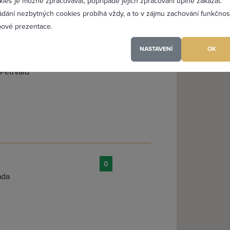
kies je možné zpracovávat, popřípadě jejich zpracování úplně zakázat.
ádání nezbytných cookies probíhá vždy, a to v zájmu zachování funkčnos
PŘIDAT 
ové prezentace.
NASTAVENÍ
OK
0
 Petřvald
(a) jsem heslo
0
ada