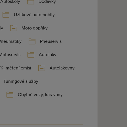
Autoškoly
Dodávky
Užitkové automobily
ly
Moto dopňky
Pneumatiky
Pneuservis
Motoservis
Autolaky
K, měření emisí
Autolakovny
Tuningové služby
Obytné vozy, karavany