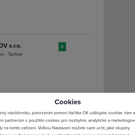
 s.r.o.
0
ov - Tachov
lásit se
Registro
Cookies
Maximální zviditelnění 
0
ený návštěvníku, potvrzením pomocí tlačítka OK udělujete souhlas nám a
Profesionální přístup k 
im partnerům s použitím cookies pro nezbytné, analytické a marketingov
Vždy aktuální prezentac
ly na tomto zařízení. Volbou Nastavení můžete sami určit, jaké skupiny