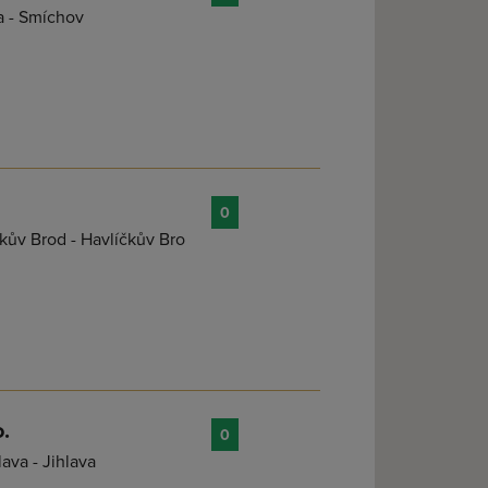
a - Smíchov
0
ův Brod - Havlíčkův Bro
.
0
ava - Jihlava