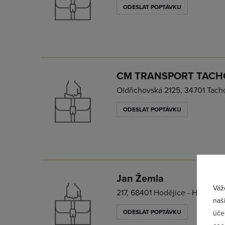
ODESLAT POPTÁVKU
CM TRANSPORT TACHOV
Oldřichovská 2125, 34701 Tach
ODESLAT POPTÁVKU
Přih
Jan Žemla
Váž
217, 68401 Hodějice - Hodějice
naš
ODESLAT POPTÁVKU
úče