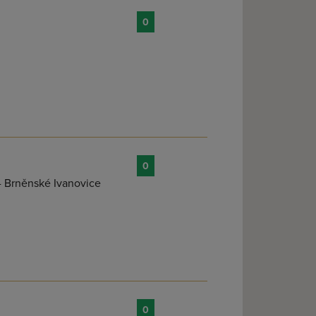
0
0
- Brněnské Ivanovice
0