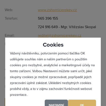
Web:
www.zshornicerekev.cz
Telefon:
565 396 155
724 916 649 - Mgr. Vítězslav Skopal
Email:
reditel@zshornicerekev.cz
Cookies
Kontaktní osoba:
Mgr. Vítězslav Skopal - ředitel
Mgr. Miroslava Kolářová - zástupce
Vážený návštěvníku, potvrzením pomocí tlačítka OK
udělujete souhlas nám a našim partnerům s použitím
ředitele
cookies pro nezbytné, analytické a marketingové účely na
Otevírací doba:
Dle tel. domluvy
tomto zařízení. Volbou Nastavení můžete sami určit, jaké
Zapomněl(a) jsem heslo
skupiny cookies je možné zpracovávat, popřípadě jejich
IČ:
75000296
zpracování úplně zakázat. Ukládání nezbytných cookies
DIČ:
CZ75000296
probíhá vždy, a to v zájmu zachování funkčnosti webové
prezentace.
Registrovat se
ODESLAT POPTÁVKU
NASTAVENÍ
OK