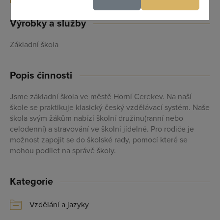
Výrobky a služby
Maximální zviditelnění ve výpisu firem
Profesionální přístup k Vám i Vaší firmě
Základní škola
Vždy aktuální prezentace Vaší firmy
Popis činnosti
PŘIDAT FIRMU
Jsme základní škola ve městě Horní Cerekev. Na naší
škole se praktikuje klasický český vzdělávací systém. Naše
škola svým žákům nabízí školní družinu(ranní nebo
celodenní) a stravování ve školní jídelně. Pro rodiče je
možnost zapojit se do školské rady, pomocí které se
mohou podílet na správě školy.
Kategorie
Vzdělání a jazyky