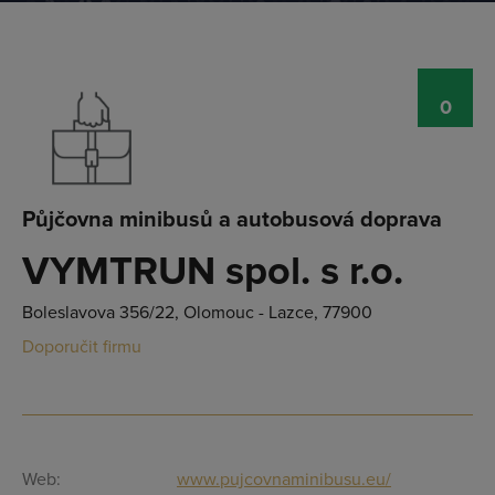
0
Půjčovna minibusů a autobusová doprava
VYMTRUN spol. s r.o.
Boleslavova 356/22, Olomouc - Lazce, 77900
Doporučit firmu
Web:
www.pujcovnaminibusu.eu/
Přihlásit se