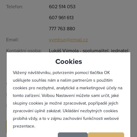
Telefon:
602 514 053
607 961 613
777 763 880
Email:
vymtrun@email.cz
Kontaktní osoba:
Lukáš Výmola - spolumajitel, jednatel
Cookies
Irena Trundová - spolumajitelka,
jednatelka
Vážený návštěvníku, potvrzením pomocí tlačítka OK
udělujete souhlas nám a našim partnerům s použitím
Otevírací doba:
7-19 po - pá
cookies pro nezbytné, analytické a marketingové účely na
IČ:
02714418
tomto zařízení. Volbou Nastavení můžete sami určit, jaké
Zapomněl(a) jsem heslo
skupiny cookies je možné zpracovávat, popřípadě jejich
DIČ:
CZ02714418
zpracování úplně zakázat. Ukládání nezbytných cookies
probíhá vždy, a to v zájmu zachování funkčnosti webové
prezentace.
ODESLAT POPTÁVKU
Registrovat se