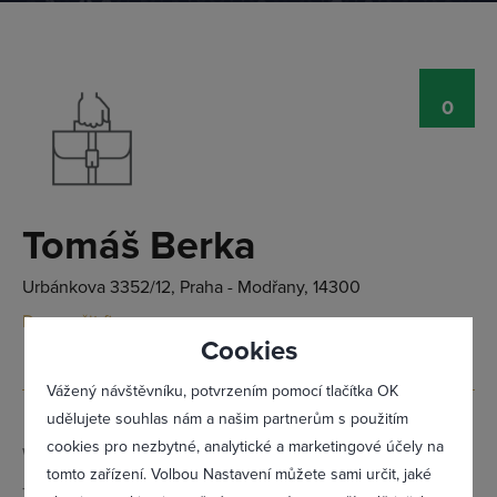
0
Přihlásit se
Tomáš Berka
Urbánkova 3352/12, Praha - Modřany, 14300
Doporučit firmu
Cookies
Vážený návštěvníku, potvrzením pomocí tlačítka OK
udělujete souhlas nám a našim partnerům s použitím
cookies pro nezbytné, analytické a marketingové účely na
Web:
http://
www.obchodnbs.cz
tomto zařízení. Volbou Nastavení můžete sami určit, jaké
Telefon:
Tomáš Berka – +420 605 710 875