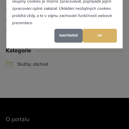
Zapomněl(a) jsem heslo
skupiny cookies je možné zpracovávat, popřípadě jejich
zpracování úplně zakázat. Ukládání nezbytných cookies
Email:
nbs@nbs.cz
probíhá vždy, a to v zájmu zachování funkčnosti webové
IČ:
67988393
prezentace.
Registrovat se
DIČ:
CZ6804250673
NASTAVENÍ
OK
Kategorie
Maximální zviditelnění ve výpisu firem
Profesionální přístup k Vám i Vaší firmě
Služby, obchod
Vždy aktuální prezentace Vaší firmy
PŘIDAT FIRMU
O portálu