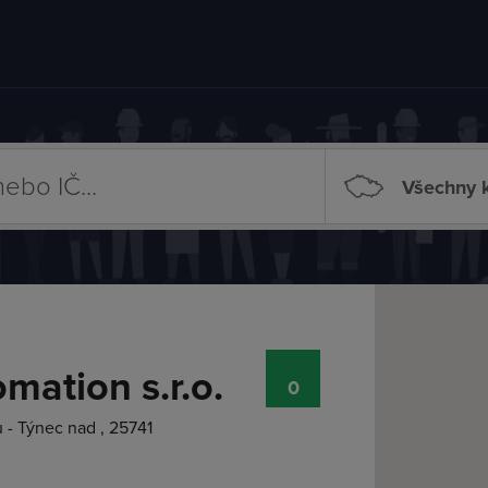
Všechny k
ation s.r.o.
0
 - Týnec nad , 25741