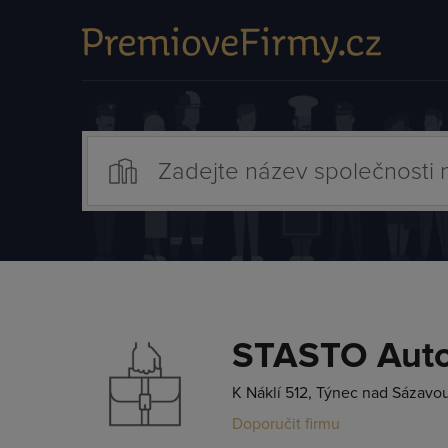
STASTO Autom
K Náklí 512, Týnec nad Sázavou
Doporučit firmu