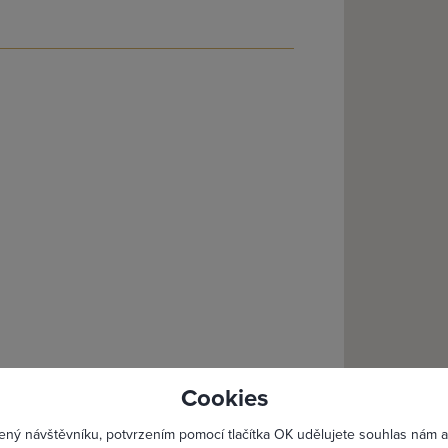
lásit se
Registro
Cookies
dního
Maximální zviditelnění 
ený návštěvníku, potvrzením pomocí tlačítka OK udělujete souhlas nám a