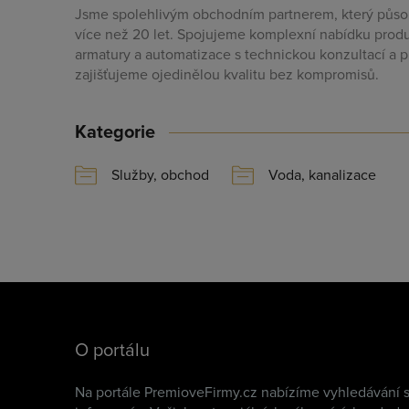
Jsme spolehlivým obchodním partnerem, který působ
více než 20 let. Spojujeme komplexní nabídku produ
armatury a automatizace s technickou konzultací a p
zajišťujeme ojedinělou kvalitu bez kompromisů.
Kategorie
Služby, obchod
Voda, kanalizace
O portálu
Na portále PremioveFirmy.cz nabízíme vyhledávání s