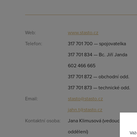
Web:
www.stasto.cz
Telefon:
317 701 700 — spojovatelka
317 701 834 — Bc. Jiří Janda
602 466 665
317 701 872 — obchodní odd.
317 701 873 — technické odd.
Email:
stasto@stasto.cz
Přih
jahn.t@stasto.cz
Kontaktní osoba:
Jana Klimusová (vedoucí obcho
oddělení)
Váž