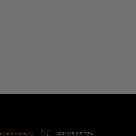
remiovefirmy.cz
+420 216 216 025