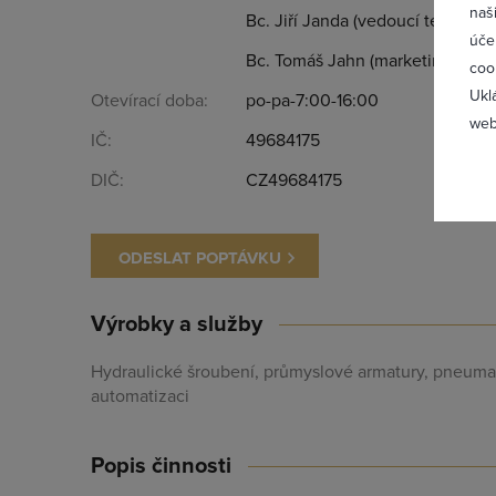
naš
Bc. Jiří Janda (vedoucí technic
úče
Bc. Tomáš Jahn (marketing)
coo
Ukl
Otevírací doba:
po-pa-7:00-16:00
web
IČ:
49684175
DIČ:
CZ49684175
Zapomněl
ODESLAT POPTÁVKU
Výrobky a služby
Hydraulické šroubení, průmyslové armatury, pneum
automatizaci
Popis činnosti