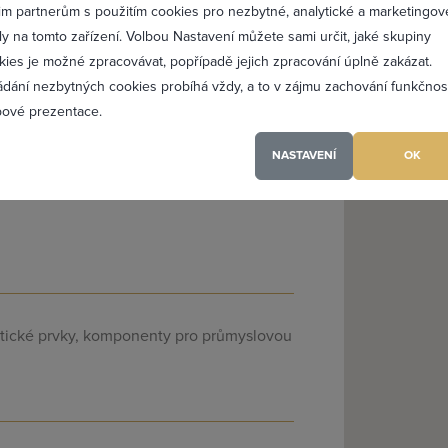
Profesionální přístup k 
im partnerům s použitím cookies pro nezbytné, analytické a marketingov
kého oddělení)
Vždy aktuální prezentac
ly na tomto zařízení. Volbou Nastavení můžete sami určit, jaké skupiny
kies je možné zpracovávat, popřípadě jejich zpracování úplně zakázat.
ádání nezbytných cookies probíhá vždy, a to v zájmu zachování funkčnos
PŘIDAT 
ové prezentace.
NASTAVENÍ
OK
(a) jsem heslo
atické prvky, komponenty pro průmyslovou