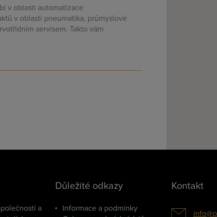
í v oblasti automatizace
ktů v oblasti pneumatika, průmyslové
rvotřídním servisem. Takto vám
Důležité odkazy
Kontakt
polečností a
Informace a podmínky
info@p