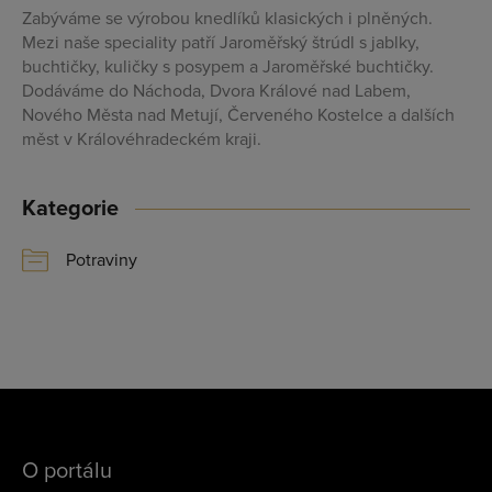
Zabýváme se výrobou knedlíků klasických i plněných.
Mezi naše speciality patří Jaroměřský štrúdl s jablky,
buchtičky, kuličky s posypem a Jaroměřské buchtičky.
Dodáváme do Náchoda, Dvora Králové nad Labem,
Nového Města nad Metují, Červeného Kostelce a dalších
měst v Královéhradeckém kraji.
Kategorie
Potraviny
O portálu