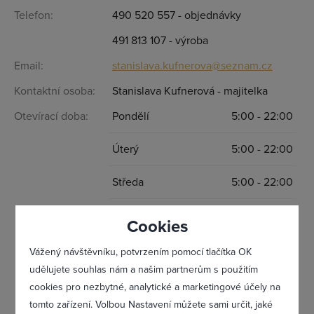
Telefon:
490 520 557 - objednávky
491 813 107 - výroba
Email:
stanislava.kufnerova@seznam.cz
Přihlásit se
Kontaktní osoba:
Stanislava Kufnerová - majitelka
Otevírací doba:
Pondělí
5:00 - 22:00
Úterý
5:00 - 22:00
Středa
5:00 - 22:00
Čtvrtek
5:00 - 22:00
Cookies
Pátek
5:00 - 22:00
Vážený návštěvníku, potvrzením pomocí tlačítka OK
udělujete souhlas nám a našim partnerům s použitím
Sobota
Zavřeno
cookies pro nezbytné, analytické a marketingové účely na
tomto zařízení. Volbou Nastavení můžete sami určit, jaké