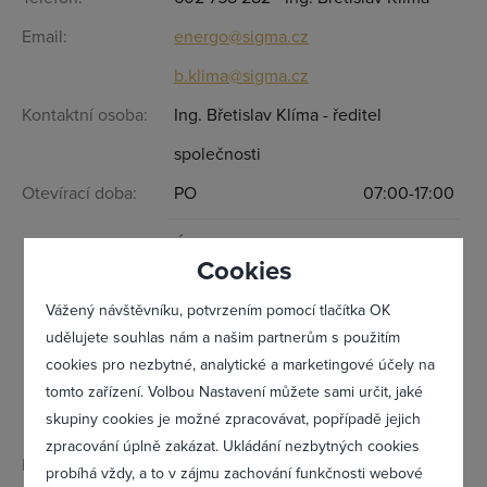
Email:
energo@sigma.cz
Přihlásit se
b.klima@sigma.cz
Kontaktní osoba:
Ing. Břetislav Klíma - ředitel
společnosti
Otevírací doba:
PO
07:00-17:00
ÚT
07:00-17:00
Cookies
ST
07:00-17:00
Vážený návštěvníku, potvrzením pomocí tlačítka OK
udělujete souhlas nám a našim partnerům s použitím
ČT
07:00-17:00
cookies pro nezbytné, analytické a marketingové účely na
tomto zařízení. Volbou Nastavení můžete sami určit, jaké
PÁ
07:00-17:00
Zapomněl(a) jsem heslo
skupiny cookies je možné zpracovávat, popřípadě jejich
zpracování úplně zakázat. Ukládání nezbytných cookies
IČ:
60702001
probíhá vždy, a to v zájmu zachování funkčnosti webové