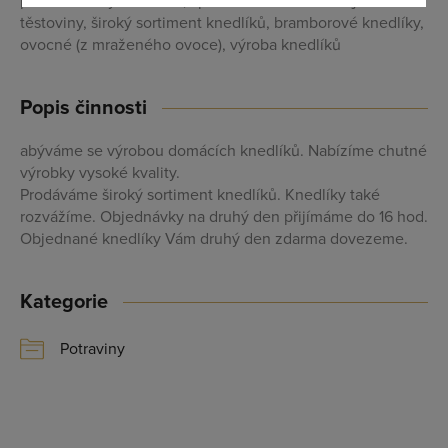
plněné uzeným masem, špekové karlovarské vaječné
Maximální zviditelnění ve výpisu firem
těstoviny, široký sortiment knedlíků, bramborové knedlíky,
ovocné (z mraženého ovoce), výroba knedlíků
Profesionální přístup k Vám i Vaší firmě
Vždy aktuální prezentace Vaší firmy
Popis činnosti
abýváme se výrobou domácích knedlíků. Nabízíme chutné
PŘIDAT FIRMU
výrobky vysoké kvality.
Prodáváme široký sortiment knedlíků. Knedlíky také
rozvážíme. Objednávky na druhý den přijímáme do 16 hod.
Objednané knedlíky Vám druhý den zdarma dovezeme.
Kategorie
Potraviny