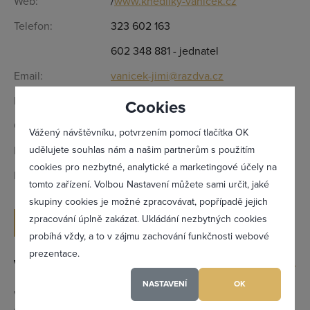
Web:
/
www.knedliky-vanicek.cz
Telefon:
323 602 163
602 348 881 - jednatel
Email:
vanicek-jimi@razdva.cz
Kontaktní osoba:
Petr Vaníček - jednatel
Cookies
Otevírací doba:
Dle telefonické domluvy.
Vážený návštěvníku, potvrzením pomocí tlačítka OK
udělujete souhlas nám a našim partnerům s použitím
IČ:
01947982
cookies pro nezbytné, analytické a marketingové účely na
DIČ:
CZ01947982
tomto zařízení. Volbou Nastavení můžete sami určit, jaké
Zapomněl(a) jsem heslo
skupiny cookies je možné zpracovávat, popřípadě jejich
zpracování úplně zakázat. Ukládání nezbytných cookies
ODESLAT POPTÁVKU
probíhá vždy, a to v zájmu zachování funkčnosti webové
prezentace.
Výrobky a služby
Registrovat se
NASTAVENÍ
OK
Výroba domácích knedlíků, houskové knedlíky, knedlíky