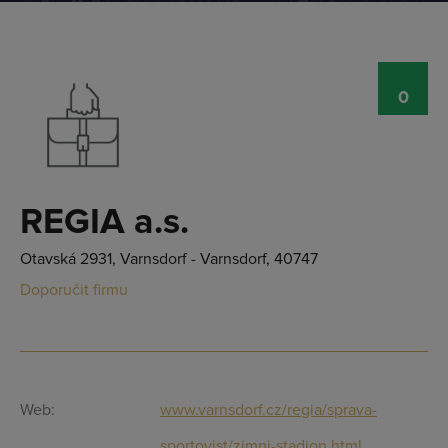
0
REGIA a.s.
Otavská 2931, Varnsdorf - Varnsdorf, 40747
Doporučit firmu
Web:
www.varnsdorf.cz/regia/sprava-
Přihlásit se
sportovist/zimni-stadion.html