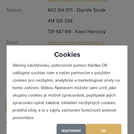
Telefon:
602 104 571 - Zbyněk Šimák
414 120 338
731 547 914 - Karel Hornický
Email:
karel.hornicky@regiavdf.cz
Cookies
Kontaktní osoba:
Zbyněk Šimák - ředitel
Otevírací doba:
Dle telefonické domluvy
Vážený návštěvníku, potvrzením pomocí tlačítka OK
udělujete souhlas nám a našim partnerům s použitím
IČ:
44567995
cookies pro nezbytné, analytické a marketingové účely na
DIČ:
CZ44567995
tomto zařízení. Volbou Nastavení můžete sami určit, jaké
Zapomněl(a) jsem heslo
skupiny cookies je možné zpracovávat, popřípadě jejich
zpracování úplně zakázat. Ukládání nezbytných cookies
ODESLAT POPTÁVKU
probíhá vždy, a to v zájmu zachování funkčnosti webové
prezentace.
Registrovat se
Výrobky a služby
NASTAVENÍ
OK