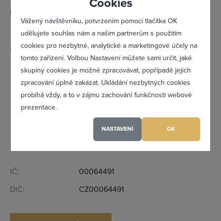
Cookies
Kontaktní osoba:
Kateřina Gelbert - ředitelka
Vážený návštěvníku, potvrzením pomocí tlačítka OK
Barbora Hrubá - tisková mluvčí
udělujete souhlas nám a našim partnerům s použitím
cookies pro nezbytné, analytické a marketingové účely na
Otevírací doba:
PO
08:00-17:00 hod.
tomto zařízení. Volbou Nastavení můžete sami určit, jaké
Zapomněl(a) jsem heslo
skupiny cookies je možné zpracovávat, popřípadě jejich
ÚT
08:00-17:00 hod.
zpracování úplně zakázat. Ukládání nezbytných cookies
ST
08:00-17:00 hod.
probíhá vždy, a to v zájmu zachování funkčnosti webové
prezentace.
Registrovat se
ČT
08:00-17:00 hod.
NASTAVENÍ
OK
PÁ
08:00-16:00 hod.
Maximální zviditelnění ve výpisu firem
IČ:
00064491
Profesionální přístup k Vám i Vaší firmě
DIČ:
CZ00064491
Vždy aktuální prezentace Vaší firmy