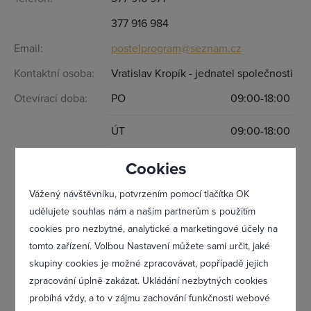
Přihlásit se
377 916 984
Email:
postelprogram@seznam.cz
Kontaktní osoba:
Vratislav Kropík - jednatel společnosti
Otevírací doba:
PO
09:00-18:00
ÚT
09:00-18:00
ST
09:00-18:00
Cookies
Vážený návštěvníku, potvrzením pomocí tlačítka OK
ČT
09:00-18:00
udělujete souhlas nám a našim partnerům s použitím
PÁ
09:00-18:00
cookies pro nezbytné, analytické a marketingové účely na
tomto zařízení. Volbou Nastavení můžete sami určit, jaké
Zapomněl(a) jsem heslo
SO
09:00-14:00
skupiny cookies je možné zpracovávat, popřípadě jejich
zpracování úplně zakázat. Ukládání nezbytných cookies
probíhá vždy, a to v zájmu zachování funkčnosti webové