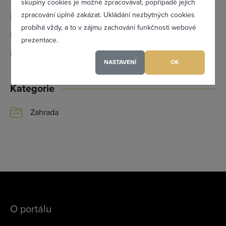
Zapomněl(a) jsem heslo
skupiny cookies je možné zpracovávat, popřípadě jejich
zpracování úplně zakázat. Ukládání nezbytných cookies
Email:
info@phflowers.cz
probíhá vždy, a to v zájmu zachování funkčnosti webové
IČ:
26909430
prezentace.
Registrovat se
DIČ:
CZ26909430
NASTAVENÍ
OK
Kategorie
Maximální zviditelnění ve výpisu firem
Profesionální přístup k Vám i Vaší firmě
Zahrada
Vždy aktuální prezentace Vaší firmy
PŘIDAT FIRMU
O portálu