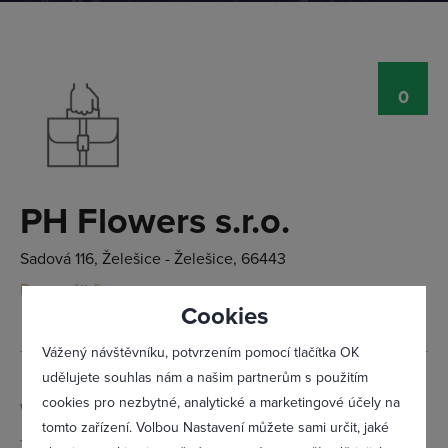
0
Přihlásit se
PH Flowers s.r.o.
Sadová 116, Želešice - Želešice, 66443
Doporučit firmu
Cookies
Vážený návštěvníku, potvrzením pomocí tlačítka OK
udělujete souhlas nám a našim partnerům s použitím
cookies pro nezbytné, analytické a marketingové účely na
Web:
www.phflowers.cz
tomto zařízení. Volbou Nastavení můžete sami určit, jaké
Telefon:
601 108 850