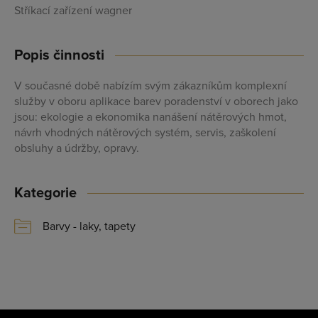
Stříkací zařízení wagner
Profesionální přístup k Vám i Vaší firmě
Vždy aktuální prezentace Vaší firmy
Popis činnosti
V současné době nabízím svým zákazníkům komplexní
služby v oboru aplikace barev poradenství v oborech jako
PŘIDAT FIRMU
jsou: ekologie a ekonomika nanášení nátěrových hmot,
návrh vhodných nátěrových systém, servis, zaškolení
obsluhy a údržby, opravy.
Kategorie
Barvy - laky, tapety