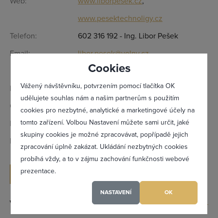
Web:
www.liborpesek.cz
,
www.pesektechnoligy.cz
Telefon:
602 316 192 - Ing. Libor Pešek
Email:
libor.pesek@volny.cz
Cookies
info-pt@seznam.cz
Vážený návštěvníku, potvrzením pomocí tlačítka OK
Kontaktní osoba:
Ing. Libor Pešek - majitel, jednatel
udělujete souhlas nám a našim partnerům s použitím
Otevírací doba:
Dle telefonické domluvy
cookies pro nezbytné, analytické a marketingové účely na
tomto zařízení. Volbou Nastavení můžete sami určit, jaké
IČ:
29111901
Zapomněl(a) jsem heslo
skupiny cookies je možné zpracovávat, popřípadě jejich
DIČ:
CZ29111901
zpracování úplně zakázat. Ukládání nezbytných cookies
probíhá vždy, a to v zájmu zachování funkčnosti webové
prezentace.
ODESLAT POPTÁVKU
Registrovat se
NASTAVENÍ
OK
Výrobky a služby
Maximální zviditelnění ve výpisu firem