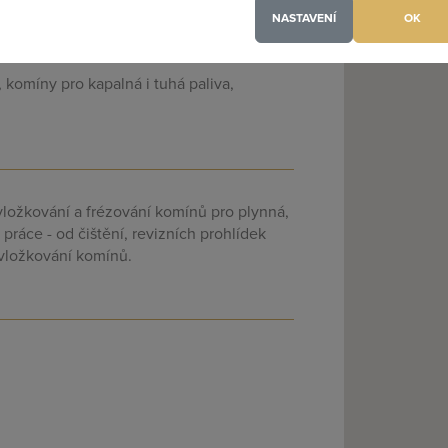
NASTAVENÍ
OK
 komíny pro kapalná i tuhá paliva,
(a) jsem heslo
vložkování a frézování komínů pro plynná,
práce - od čištění, revizních prohlídek
 vložkování komínů.