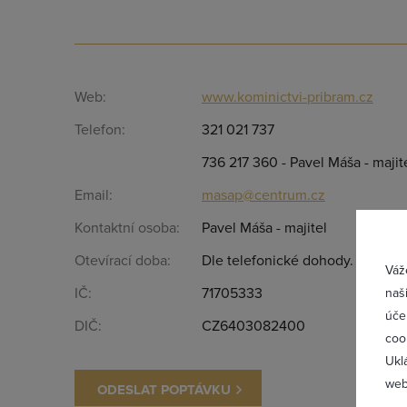
Web:
www.kominictvi-pribram.cz
Telefon:
321 021 737
736 217 360 - Pavel Máša - majit
Přih
Email:
masap@centrum.cz
Kontaktní osoba:
Pavel Máša - majitel
Otevírací doba:
Dle telefonické dohody.
Váž
IČ:
71705333
naš
úče
DIČ:
CZ6403082400
coo
Ukl
web
ODESLAT POPTÁVKU