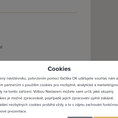
el
lásit se
Registro
Cookies
Maximální zviditelnění 
ený návštěvníku, potvrzením pomocí tlačítka OK udělujete souhlas nám a
Profesionální přístup k 
im partnerům s použitím cookies pro nezbytné, analytické a marketingov
Vždy aktuální prezentac
ly na tomto zařízení. Volbou Nastavení můžete sami určit, jaké skupiny
kies je možné zpracovávat, popřípadě jejich zpracování úplně zakázat.
ádání nezbytných cookies probíhá vždy, a to v zájmu zachování funkčnos
PŘIDAT 
ové prezentace.