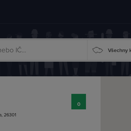
Všechny k
0
a, 26301