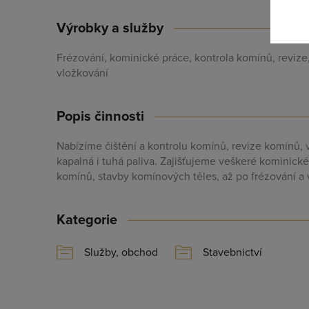
Výrobky a služby
Frézování, kominické práce, kontrola komínů, revize,
Zapomněl
vložkování
Popis činnosti
Nabízíme čištění a kontrolu komínů, revize komínů, 
kapalná i tuhá paliva. Zajišťujeme veškeré kominické 
komínů, stavby komínových těles, až po frézování a
Kategorie
Služby, obchod
Stavebnictví