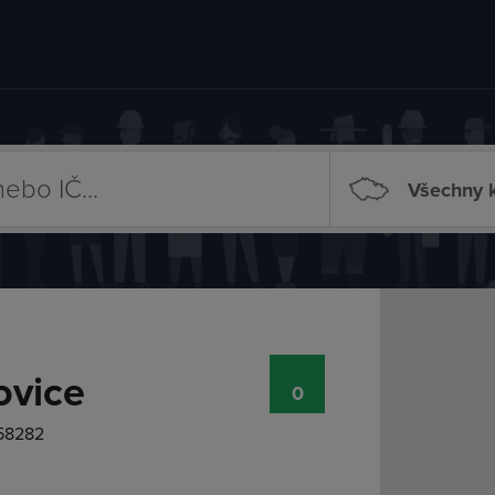
Všechny k
ovice
0
 58282