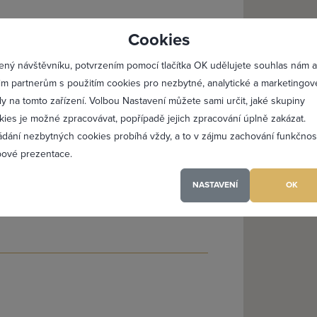
lásit se
Registro
Cookies
Maximální zviditelnění 
ený návštěvníku, potvrzením pomocí tlačítka OK udělujete souhlas nám a
Profesionální přístup k 
im partnerům s použitím cookies pro nezbytné, analytické a marketingov
Vždy aktuální prezentac
ly na tomto zařízení. Volbou Nastavení můžete sami určit, jaké skupiny
kies je možné zpracovávat, popřípadě jejich zpracování úplně zakázat.
ádání nezbytných cookies probíhá vždy, a to v zájmu zachování funkčnos
PŘIDAT 
ové prezentace.
NASTAVENÍ
OK
(a) jsem heslo