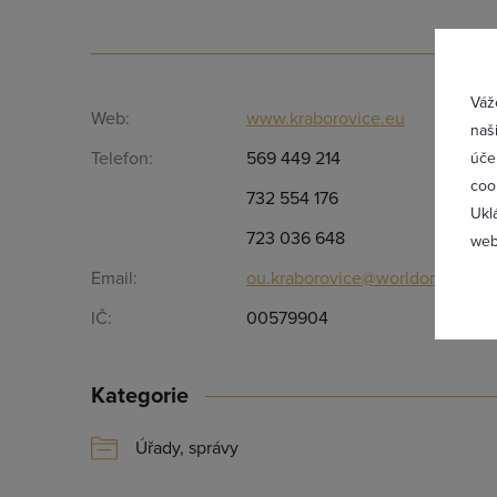
Přih
Váž
Web:
www.kraborovice.eu
naš
Telefon:
569 449 214
úče
coo
732 554 176
Ukl
723 036 648
web
Email:
ou.kraborovice@worldonline.cz
IČ:
00579904
Zapomněl
Kategorie
Úřady, správy