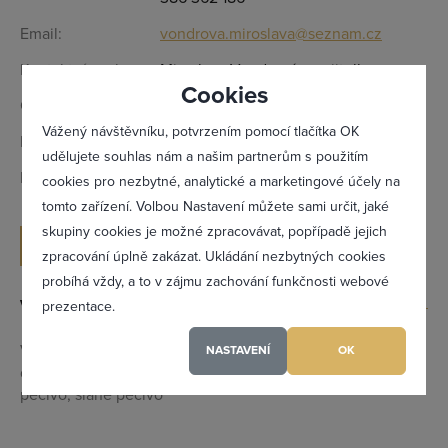
Email:
vondrova.miroslava@seznam.cz
Kontaktní osoba:
Miroslava Vondrová - majitelka
Cookies
Otevírací doba:
Po - Pá: 5:00 - 17:00
Vážený návštěvníku, potvrzením pomocí tlačítka OK
IČ:
65987209
udělujete souhlas nám a našim partnerům s použitím
DIČ:
CZ7651021213
cookies pro nezbytné, analytické a marketingové účely na
tomto zařízení. Volbou Nastavení můžete sami určit, jaké
Zapomněl(a) jsem heslo
skupiny cookies je možné zpracovávat, popřípadě jejich
ODESLAT POPTÁVKU
zpracování úplně zakázat. Ukládání nezbytných cookies
probíhá vždy, a to v zájmu zachování funkčnosti webové
Výrobky a služby
prezentace.
Registrovat se
Vícezrnné pečivo, domácí výroba pekařských výrobků,
NASTAVENÍ
OK
domácí výroba pečiva, rozvoz pečiva, chleby, sladké
pečivo, slané pečivo
Maximální zviditelnění ve výpisu firem
Profesionální přístup k Vám i Vaší firmě