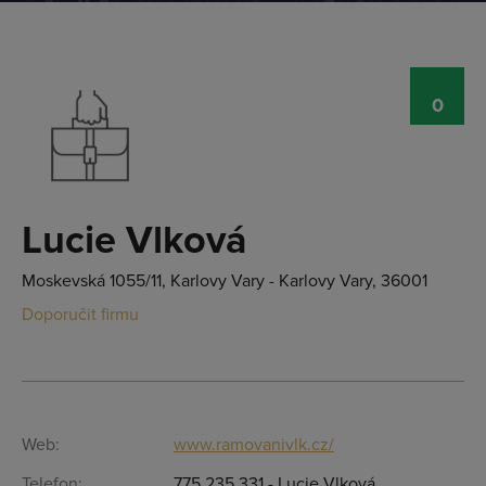
0
Lucie Vlková
Moskevská 1055/11, Karlovy Vary - Karlovy Vary, 36001
Doporučit firmu
Přihlásit se
Web:
www.ramovanivlk.cz/
Telefon:
775 235 331 - Lucie Vlková