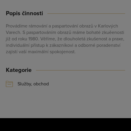
Profesionální přístup k Vám i Vaší firmě
Popis činnosti
Vždy aktuální prezentace Vaší firmy
Provádíme rámování a paspartování obrazů v Karlových
Varech. S paspartováním obrazů máme bohaté zkuěenosti
PŘIDAT FIRMU
již od roku 1980. Věříme, že dlouholetá zkušenost a praxe,
individuální přístup k zákazníkovi a odborné poradenství
zajistí vaší maximální spokojenost.
Kategorie
Služby, obchod