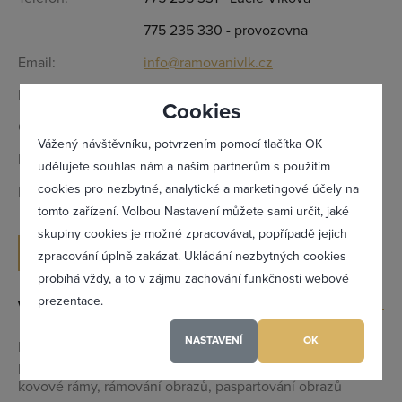
775 235 330 - provozovna
Email:
info@ramovanivlk.cz
Kontaktní osoba:
Lucie Vlková - majitelka
Cookies
Otevírací doba:
PO - PÁ 9:00 - 17:00
Vážený návštěvníku, potvrzením pomocí tlačítka OK
IČ:
04133455
udělujete souhlas nám a našim partnerům s použitím
cookies pro nezbytné, analytické a marketingové účely na
DIČ:
CZ7757192234
tomto zařízení. Volbou Nastavení můžete sami určit, jaké
Zapomněl(a) jsem heslo
skupiny cookies je možné zpracovávat, popřípadě jejich
ODESLAT POPTÁVKU
zpracování úplně zakázat. Ukládání nezbytných cookies
probíhá vždy, a to v zájmu zachování funkčnosti webové
prezentace.
Výrobky a služby
Registrovat se
NASTAVENÍ
OK
Rámy na obrazy, zarámování obrazu, prodej zrcadel,
prodej rámů, zrcadla v rámu, rámování, dřevěné rámy,
Maximální zviditelnění ve výpisu firem
kovové rámy, rámování obrazů, paspartování obrazů