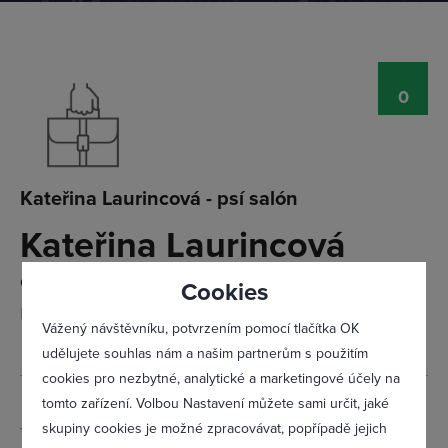
Přihlásit se
0
Kateřina Laurincová - psí salón
Kateřina Laurincová
Čsl. armády 588, Nové Strašecí - Nové Strašecí, 27101
Cookies
Doporučit firmu
Vážený návštěvníku, potvrzením pomocí tlačítka OK
udělujete souhlas nám a našim partnerům s použitím
cookies pro nezbytné, analytické a marketingové účely na
tomto zařízení. Volbou Nastavení můžete sami určit, jaké
Zapomněl(a) jsem heslo
skupiny cookies je možné zpracovávat, popřípadě jejich
Telefon:
605 720 243