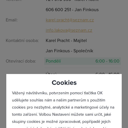
606 600 251 - Jan Finkous
Email:
karel.pracht@seznam.cz
Přihlásit se
info.lakova@seznam.cz
Kontaktní osoba:
Karel Pracht - Majitel
Jan Finkous - Společník
Otevírací doba:
Pondělí
6:00 - 16:00
Úterý
6:00 - 16:00
Cookies
Středa
6:00 - 16:00
Vážený návštěvníku, potvrzením pomocí tlačítka OK
udělujete souhlas nám a našim partnerům s použitím
Čtvrtek
6:00 - 16:00
cookies pro nezbytné, analytické a marketingové účely na
tomto zařízení. Volbou Nastavení můžete sami určit, jaké
Pátek
6:00 - 16:00
Zapomněl(a) jsem heslo
skupiny cookies je možné zpracovávat, popřípadě jejich