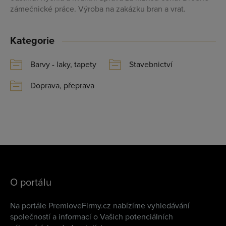
zámečnické práce. Výroba na zakázku bran a vrat.
Kategorie
Barvy - laky, tapety
Stavebnictví
Doprava, přeprava
O portálu
Na portále PremioveFirmy.cz nabízíme vyhledávání
společností a informací o Vašich potenciálních