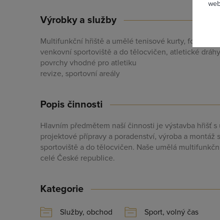
web
Výrobky a služby
Multifunkční hřiště a umělé tenisové kurty, fotbalové
venkovní sportoviště a do tělocvičen, atletické dráhy
povrchy vhodné pro atletiku
Zapomněl
revize, sportovní areály
Popis činnosti
Hlavním předmětem naší činnosti je výstavba hřišť 
projektové přípravy a poradenství, výroba a montáž 
sportoviště a do tělocvičen. Naše umělá multifunkční
celé České republice.
Kategorie
Služby, obchod
Sport, volný čas