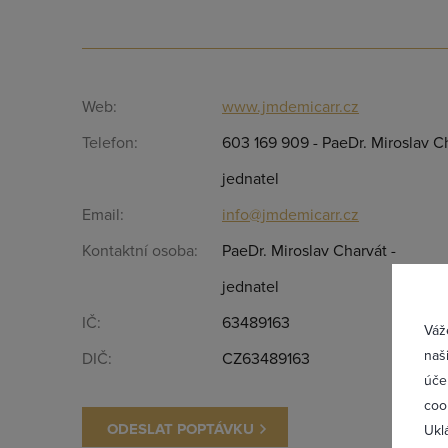
Web:
www.jmdemicarr.cz
Telefon:
603 169 909 - PaeDr. Miroslav Ch
jednatel
Email:
info@jmdemicarr.cz
Přih
Kontaktní osoba:
PaeDr. Miroslav Charvát -
jednatel
IČ:
63489163
Váž
naš
DIČ:
CZ63489163
úče
coo
ODESLAT POPTÁVKU
Ukl