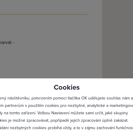
arvát -
lásit se
Registro
Cookies
Maximální zviditelnění 
ený návštěvníku, potvrzením pomocí tlačítka OK udělujete souhlas nám a
Profesionální přístup k 
im partnerům s použitím cookies pro nezbytné, analytické a marketingov
Vždy aktuální prezentac
ly na tomto zařízení. Volbou Nastavení můžete sami určit, jaké skupiny
kies je možné zpracovávat, popřípadě jejich zpracování úplně zakázat.
ádání nezbytných cookies probíhá vždy, a to v zájmu zachování funkčnos