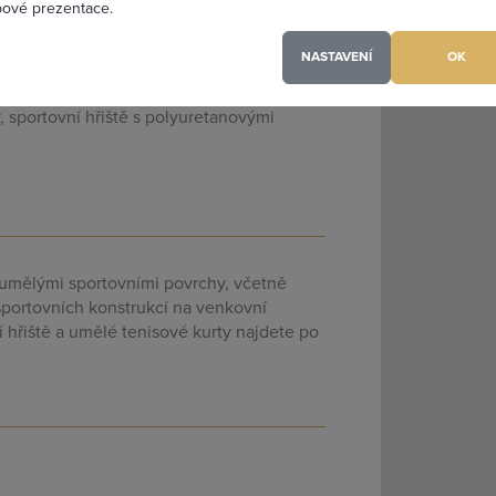
PŘIDAT 
ové prezentace.
NASTAVENÍ
OK
 trávníky, sportovní konstrukce pro
, sportovní hřiště s polyuretanovými
(a) jsem heslo
s umělými sportovními povrchy, včetně
sportovních konstrukcí na venkovní
 hřiště a umělé tenisové kurty najdete po