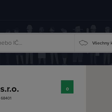
Všechny k
.r.o.
0
, 68401