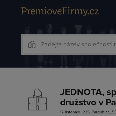
JEDNOTA, sp
družstvo v P
17. listopadu 235, Pardubice, 