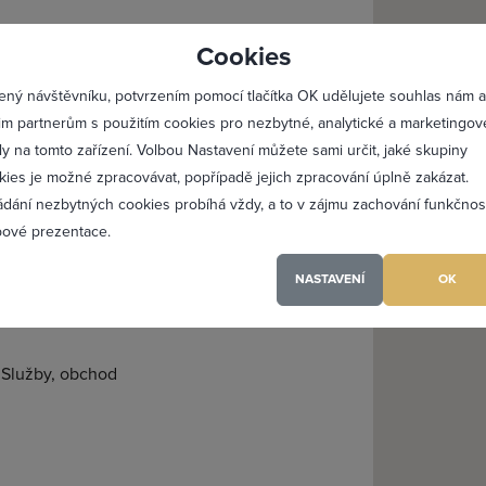
lásit se
Registro
Cookies
Maximální zviditelnění 
ený návštěvníku, potvrzením pomocí tlačítka OK udělujete souhlas nám a
Profesionální přístup k 
im partnerům s použitím cookies pro nezbytné, analytické a marketingov
Vždy aktuální prezentac
ly na tomto zařízení. Volbou Nastavení můžete sami určit, jaké skupiny
kies je možné zpracovávat, popřípadě jejich zpracování úplně zakázat.
ádání nezbytných cookies probíhá vždy, a to v zájmu zachování funkčnos
PŘIDAT 
ové prezentace.
NASTAVENÍ
OK
(a) jsem heslo
Služby, obchod