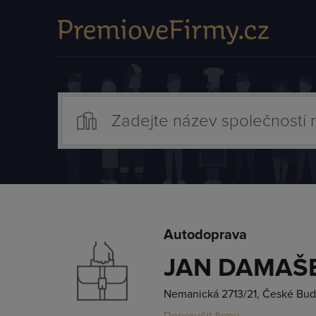
Autodoprava
JAN DAMAŠEK
Nemanická 2713/21, České Bud