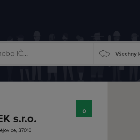
Všechny k
0
 s.r.o.
ějovice, 37010